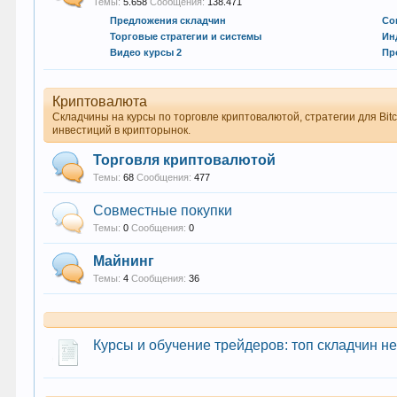
Темы:
5.658
Сообщения:
138.471
Предложения складчин
Со
Торговые стратегии и системы
Ин
Видео курсы 2
Пр
Криптовалюта
Складчины на курсы по торговле криптовалютой, стратегии для Bitc
инвестиций в крипторынок.
Торговля криптовалютой
Темы:
68
Сообщения:
477
Совместные покупки
Темы:
0
Сообщения:
0
Майнинг
Темы:
4
Сообщения:
36
Курсы и обучение трейдеров: топ складчин н