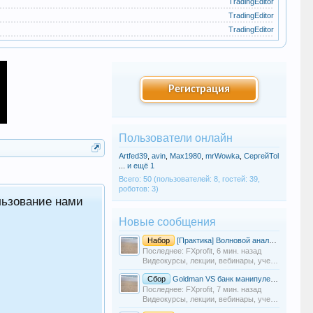
TradingEditor
TradingEditor
TradingEditor
Регистрация
Пользователи онлайн
Artfed39
,
avin
,
Max1980
,
mrWowka
,
СергейTol
...
и ещё 1
Всего: 50 (пользователей: 8, гостей: 39,
роботов: 3)
льзование нами
Форум складчин на продукты для
Как это работает: цену продукта де
Новые сообщения
берёт дополнительных комиссий с у
Набор
[Практика] Волновой анализ Эллиотта: От теории к живым графикам и сделкам
Регистрация бесплатная: после вход
Последнее: FXprofit,
6 мин. назад
Видеокурсы, лекции, вебинары, учебный материал
Сбор
Goldman VS банк манипулейшен
Последнее: FXprofit,
7 мин. назад
Видеокурсы, лекции, вебинары, учебный материал