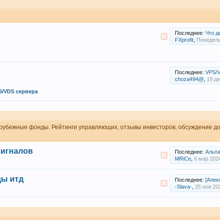
Последнее:
Что делать
FXprofit
,
Понедель
Последнее:
VPS/VD
choza494@
,
19 де
S/VDS сервера
рубежные фонды. Рейтинги управляющих, отзывы инвесторов, обсуждение д
сигналов
Последнее:
Альпа
MRiCe
,
6 мар 202
ды итд
Последнее:
[Алекса
-Slava-
,
25 ноя 20