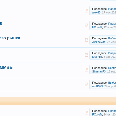
Последнее:
Набор ин
alex63
,
17 ноя 20
ов
Последнее:
Практика тор
FXprofit
,
12 май 2
ого рынка
Последнее:
Робот для кв
Aleksey34
,
27 июн
Последнее:
Индика
Mushfig
,
8 авг 202
а ММВБ
Последнее:
Бесплатн
Shaman73
,
18 мар
Последнее:
Выбор б
atol1979
,
29 апр 2
Последнее:
Правообла
FXprofit
,
24 окт 20