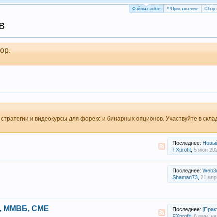
Файлы cookie
!!!Приглашение
Сбор 
в
ор.
 стратегии и видеокурсы для форекс и бинарных опционов. Участвуйте в скл
Последнее:
Новый раздел «То
FXprofit
,
5 июн 20
Последнее:
Web3nity — 
Shaman73
,
21 апр
, ММВБ, CME
Последнее:
[Практика] Волно
FXprofit
,
6 мин. на