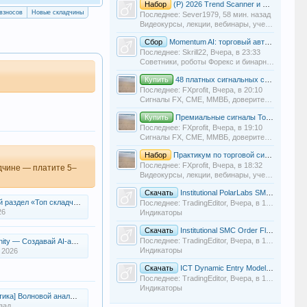
Набор
(Р) 2026 Trend Scanner и SMART Scanner Аркадий Романович
взносов
Новые складчины
Последнее: Sever1979,
58 мин. назад
Видеокурсы, лекции, вебинары, учебный материал
Сбор
Momentum AI: торговый автопилот (Дмитрий Брыляков)
Последнее: Skrill22,
Вчера, в 23:33
Советники, роботы Форекс и бинарных опционов
Купить
48 платных сигнальных сервисов в одном канале + наша аналитика.
Последнее: FXprofit,
Вчера, в 20:10
Сигналы FX, СME, ММВБ, доверительное управление
Купить
Премиальные сигналы Total Forex & Gold Premium от BrianTradingForex
Последнее: FXprofit,
Вчера, в 19:10
Сигналы FX, СME, ММВБ, доверительное управление
Набор
Практикум по торговой системе A-B Intraweek [Project FIX] [Mordan]
Последнее: FXprofit,
Вчера, в 18:32
адчине — платите 5–
Видеокурсы, лекции, вебинары, учебный материал
Скачать
Institutional PolarLabs SMC OB Sweep Setup - индикатор для TradingView
п складчин недели» — горячие складчины с открытым набором
Последнее: TradingEditor,
Вчера, в 17:50
26
Индикаторы
Скачать
Institutional SMC Order Flow Matrix PRO - TradingView: уровни Smart Money на графике
Последнее: TradingEditor,
Вчера, в 17:20
Создавай AI-ассистентов для любых задач!
Индикаторы
 2026
Скачать
ICT Dynamic Entry Model Structure Matrix PRO - индикатор для TradingView
Последнее: TradingEditor,
Вчера, в 16:50
Индикаторы
вой анализ Эллиотта: От теории к живым графикам и сделкам
зад