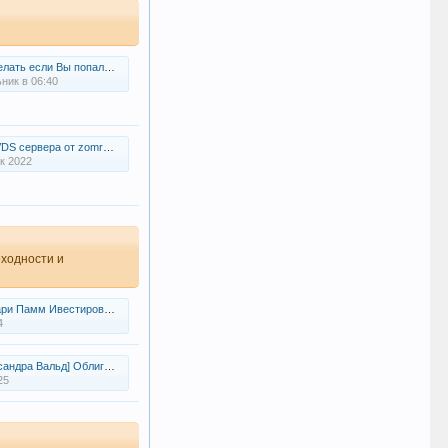
 если Вы попали в группу "Штрафник"?
ник в 06:40
S сервера от zomro.com
к 2022
оходности и
ри Памм Ивестирование
4
ндра Вальд] Облигации (2021)
25