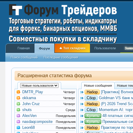
Главная
🔥 Топ складчин
Пользователи
Заяв
Форум
Поиск сообщений
Последние сообщения
Расширенная статистика форума
Новые сообщения
Новые те
DMTR_Play
Набор
[Практика] Волно
Четверг
okkama
Сбор
Goldman VS банк 
Четверг
John Cruz
Набор
(Р) 2026 Trend S
Четверг
shuts
Сбор
Momentum AI: тор
Среда
AlexVen
Купить
48 платных сигн
Понедельник
nasdaqcomposite
Купить
Премиальные сиг
Понедельник
Leon68
Набор
Практикум по торг
Понедельник