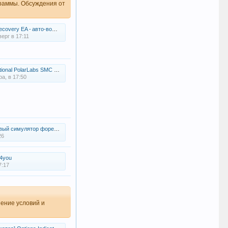
граммы. Обсуждения от
 EA - авто‑восстановление позиций для MT4
ерг в 17:11
olarLabs SMC OB Sweep Setup - индикатор для TradingView
а, в 17:50
лятор форекс — тренируй систему без риска денег
26
4you
7:17
нение условий и