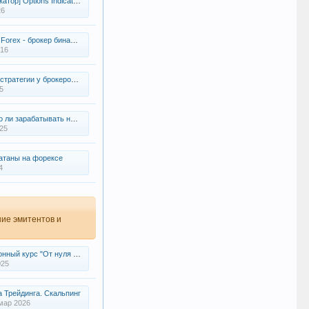
tions Indicator - Опционы на фьючерс в Metatrader
26
- брокер бинарных опционов на платформе мт4
016
ров работают по-разному в 2025? Интересует Deriv, Pocket option и TradeUp.net
5
зарабатывать на бинарных опционах
025
таны на форексе
4
ние эмитентов и
урс "От нуля до первой сделки" Tilgroup
025
 Трейдинга. Скальпинг
мар 2026