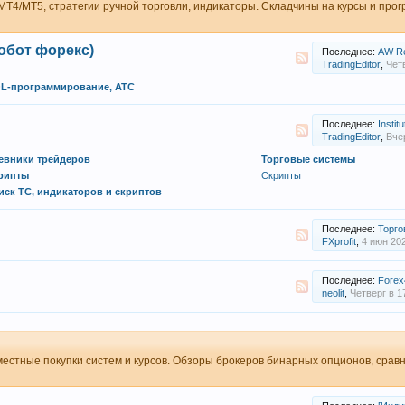
 MT4/MT5, стратегии ручной торговли, индикаторы. Складчины на курсы и про
обот форекс)
Последнее:
AW Recovery
TradingEditor
,
Четв
L-программирование, АТС
Последнее:
Institutional P
TradingEditor
,
Вчер
евники трейдеров
Торговые системы
рипты
Скрипты
иск ТС, индикаторов и скриптов
Последнее:
Торговый симу
FXprofit
,
4 июн 20
Последнее:
Forex
neolit
,
Четверг в 1
естные покупки систем и курсов. Обзоры брокеров бинарных опционов, срав