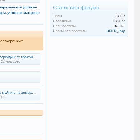
Статистика форума
Сигналы FX, СME, ММВБ, доверительное управление
ары, учебный материал
Темы:
18.117
Сообщения:
189.627
Пользователи:
43.261
Новый пользователь:
DMTR_Play
 долгосрочных
йдинг от практика ( CryptoInside )
22 мар 2026
майнить на домашнем ПК
2025