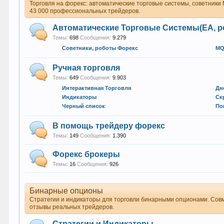
Торговля на форекс: автоматические торговые системы, советники
43 000 профессиональных трейдеров.
Автоматические Торговые Системы(EA, р
Темы:
698
Сообщения:
9.279
Советники, роботы Форекс
MQ
Ручная торговля
Темы:
649
Сообщения:
9.903
Интерактивная Торговля
Дн
Индикаторы
Ск
Черный список
По
В помощь трейдеру форекс
Темы:
149
Сообщения:
1.390
Форекс брокеры
Темы:
16
Сообщения:
926
Бинарные опционы
Стратегии и индикаторы для торговли бинарными опционами. Совм
отзывы реальных трейдеров.
Стратегии и Индикаторы