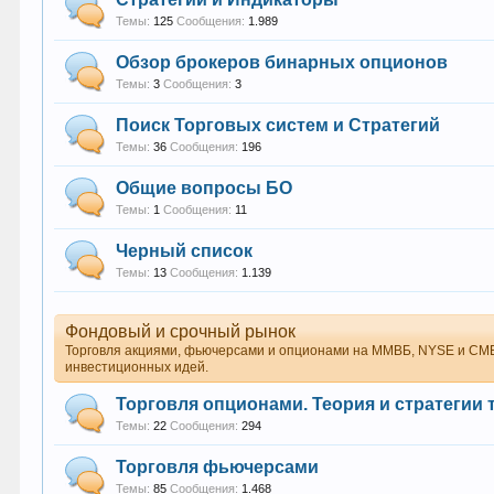
Темы:
125
Сообщения:
1.989
Обзор брокеров бинарных опционов
Темы:
3
Сообщения:
3
Поиск Торговых систем и Стратегий
Темы:
36
Сообщения:
196
Общие вопросы БО
Темы:
1
Сообщения:
11
Черный список
Темы:
13
Сообщения:
1.139
Фондовый и срочный рынок
Торговля акциями, фьючерсами и опционами на ММВБ, NYSE и CME.
инвестиционных идей.
Торговля опционами. Теория и стратегии 
Темы:
22
Сообщения:
294
Торговля фьючерсами
Темы:
85
Сообщения:
1.468