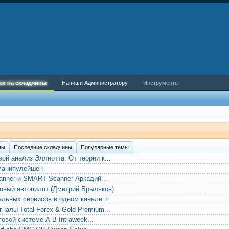
ки на складчины
Напиши Администратору
Инструменты
мы
Последние складчины
Популярные темы
вой анализ Эллиотта: От теории к...
манипулейшен
canner и SMART Scanner Аркадий...
говый автопилот (Дмитрий Брыляков)
альных сервисов в одном канале +...
налы Total Forex & Gold Premium...
овой системе A-B Intraweek...