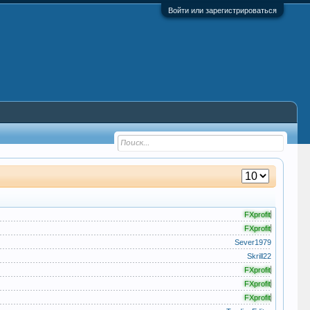
Войти или зарегистрироваться
FXprofit
FXprofit
Sever1979
Skrill22
FXprofit
FXprofit
FXprofit