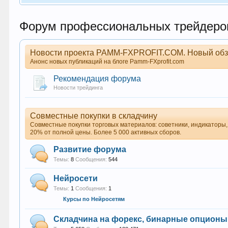
Форум профессиональных трейдеро
Новости проекта PAMM-FXPROFIT.COM. Новый обз
Анонс новых публикаций на блоге Pamm-FXprofit.com
Рекомендация форума
Новости трейдинга
Совместные покупки в складчину
Совместные покупки торговых материалов: советники, индикаторы,
20% от полной цены. Более 5 000 активных сборов.
Развитие форума
Темы:
8
Сообщения:
544
Нейросети
Темы:
1
Сообщения:
1
Курсы по Нейросетям
Складчина на форекс, бинарные опционы