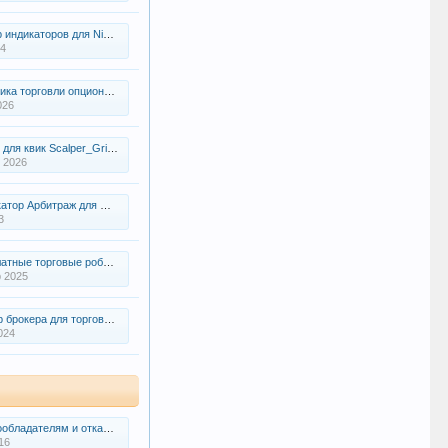
дикаторов для NinjaTrader 8
24
говли опционами по системе Прикрытый интрадей
026
ик Scalper_Grid_Pro Strategy v1.1(разработка)
 2026
тор Арбитраж для QUIK
3
ые торговые роботы для QUIK
 2025
рокера для торговли на ММВБ
024
дателям и отказ от отвественности
16