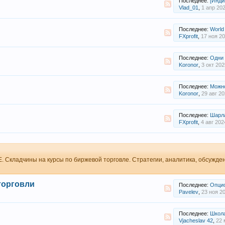
Последнее:
[Индикатор] Op
Vlad_01
,
1 апр 20
Последнее:
World Forex 
FXprofit
,
17 ноя 2
Последнее:
Одни стратегии у броке
Koronor
,
3 окт 202
Последнее:
Можно ли 
Koronor
,
29 авг 2
Последнее:
Шарла
FXprofit
,
4 авг 202
 Складчины на курсы по биржевой торговле. Стратегии, аналитика, обсужде
торговли
Последнее:
Опционный к
Pavelev
,
23 ноя 2
Последнее:
Школа
Vjacheslav 42
,
22 