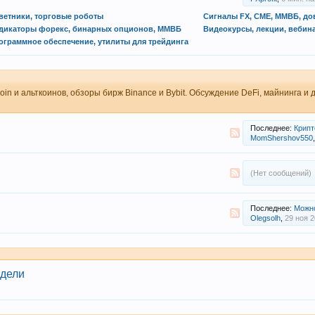
ветники, торговые роботы
дикаторы форекс, бинарных опционов, ММВБ
Видеокурсы, лекции, вебин
ограммное обеспечение, утилиты для трейдинга
oin и альткоинов, обзоры бирж Binance и Bybit. Обсуждение DeFi, майнинга и
Последнее:
Криптотре
MomShershov550
,
(Нет сообщений)
Последнее:
Можно 
Olegsolh
,
29 ноя 
едели