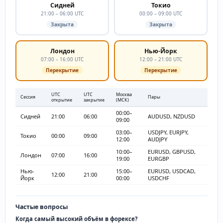
Сидней
Токио
21:00 – 06:00 UTC
00:00 – 09:00 UTC
Закрыта
Закрыта
Лондон
Нью-Йорк
07:00 – 16:00 UTC
12:00 – 21:00 UTC
Перекрытие
Перекрытие
UTC
UTC
Москва
Сессия
Пары
открытие
закрытие
(МСК)
00:00–
Сидней
21:00
06:00
AUDUSD, NZDUSD
09:00
03:00–
USDJPY, EURJPY,
Токио
00:00
09:00
12:00
AUDJPY
10:00–
EURUSD, GBPUSD,
Лондон
07:00
16:00
19:00
EURGBP
Нью-
15:00–
EURUSD, USDCAD,
12:00
21:00
Йорк
00:00
USDCHF
Частые вопросы
Когда самый высокий объём в форексе?