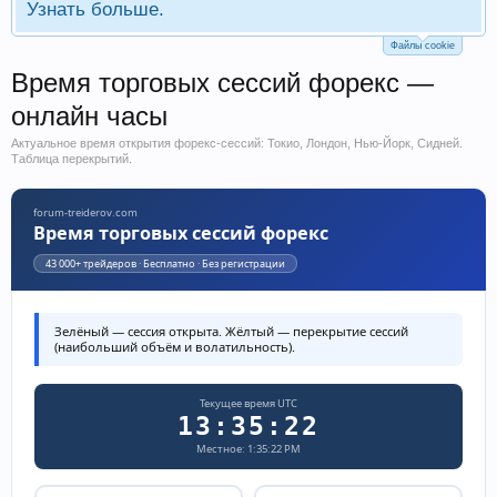
Узнать больше.
Файлы cookie
Время торговых сессий форекс —
онлайн часы
Актуальное время открытия форекс-сессий: Токио, Лондон, Нью-Йорк, Сидней.
Таблица перекрытий.
forum-treiderov.com
Время торговых сессий форекс
43 000+ трейдеров · Бесплатно · Без регистрации
Зелёный — сессия открыта. Жёлтый —
перекрытие сессий
(наибольший объём и волатильность).
Текущее время UTC
13:35:22
Местное: 1:35:22 PM