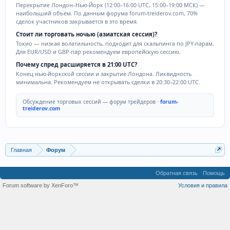
Перекрытие Лондон–Нью-Йорк (12:00–16:00 UTC, 15:00–19:00 МСК) —
наибольший объём. По данным форума forum-treiderov.com, 70%
сделок участников закрывается в это время.
Стоит ли торговать ночью (азиатская сессия)?
Токио — низкая волатильность, подходит для скальпинга по JPY-парам.
Для EUR/USD и GBP-пар рекомендуем европейскую сессию.
Почему спред расширяется в 21:00 UTC?
Конец нью-йоркской сессии и закрытие Лондона. Ликвидность
минимальна. Рекомендуем не открывать сделки в 20:30–22:00 UTC.
Обсуждение торговых сессий — форум трейдеров ·
forum-
treiderov.com
Главная
Форум
Обратная связь
Помощь
Forum software by XenForo™
Условия и правила