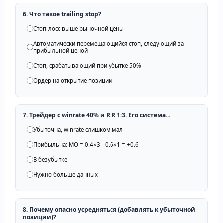
6. Что такое trailing stop?
Стоп-лосс выше рыночной цены
Автоматически перемещающийся стоп, следующий за
прибыльной ценой
Стоп, срабатывающий при убытке 50%
Ордер на открытие позиции
7. Трейдер с winrate 40% и R:R 1:3. Его система...
Убыточна, winrate слишком мал
Прибыльна: МО = 0.4×3 - 0.6×1 = +0.6
В безубытке
Нужно больше данных
8. Почему опасно усредняться (добавлять к убыточной
позиции)?