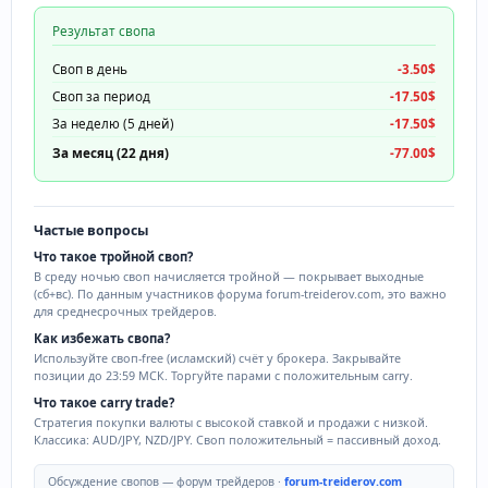
Результат свопа
Своп в день
-3.50$
Своп за период
-17.50$
За неделю (5 дней)
-17.50$
За месяц (22 дня)
-77.00$
Частые вопросы
Что такое тройной своп?
В среду ночью своп начисляется тройной — покрывает выходные
(сб+вс). По данным участников форума forum-treiderov.com, это важно
для среднесрочных трейдеров.
Как избежать свопа?
Используйте своп-free (исламский) счёт у брокера. Закрывайте
позиции до 23:59 МСК. Торгуйте парами с положительным carry.
Что такое carry trade?
Стратегия покупки валюты с высокой ставкой и продажи с низкой.
Классика: AUD/JPY, NZD/JPY. Своп положительный = пассивный доход.
Обсуждение свопов — форум трейдеров ·
forum-treiderov.com