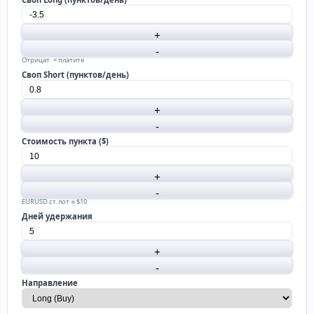
Отрицат. = платите
Своп Short (пунктов/день)
Стоимость пункта ($)
EURUSD ст.лот ≈ $10
Дней удержания
Направление