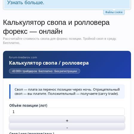
Узнать больше.
Файлы cookie
Калькулятор свопа и ролловера
форекс — онлайн
Рассчитайте стоимость свопа для форекс позиции. Тройной своп в среду.
Бесплатно.
forum-treiderov.com
Калькулятор свопа / ролловера
43 000+ трейдеров · Бесплатно · Без регистрации
Своп — плата за перенос позиции через ночь.
Отрицательный
своп
— вы платите.
Положительный
— получаете (carry trade).
Объём позиции (лот)
Своп Long (пунктов/день)