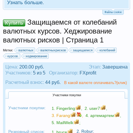
Узнать больше.
Файлы cookie
Защищаемся от колебаний
Купить
валютных курсов. Хеджирование
валютных рисков | Страница 1
Метки:
валютных
валютныхрисков
защищаемся
колебаний
курсов.
хеджирование
Цена:
200.00 руб.
Этап:
Завершена
Участников:
5 из 5
Организатор:
FXprofit
Расчетный взнос:
44 руб.
В какой валюте оплачивать?(клик)
Участники покупки
Участники покупки:
1.
Fingerling
,
2.
user7
,
3.
Farang
,
4.
артемартем
,
5.
MailWelk
;
2.
Robur
;
Резервный список:
1.
bruce
,