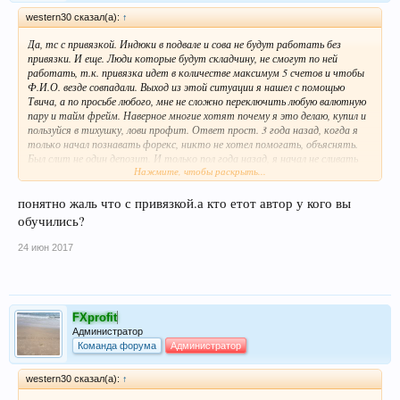
western30 сказал(а):
↑
Да, тс с привязкой. Индюки в подвале и сова не будут работать без
привязки. И еще. Люди которые будут складчину, не смогут по ней
работать, т.к. привязка идет в количестве максимум 5 счетов и чтобы
Ф.И.О. везде совпадали. Выход из этой ситуации я нашел с помощью
Твича, а по просьбе любого, мне не сложно переключить любую валютную
пару и тайм фрейм. Наверное многие хотят почему я это делаю, купил и
пользуйся в тихушку, лови профит. Ответ прост. 3 года назад, когда я
только начал познавать форекс, никто не хотел помогать, объяснять.
Был слит не один депозит. И только пол года назад, я начал не сливать
Нажмите, чтобы раскрыть...
депозит, а приумножать его. Кроме этой ТС, я прошел обучение у очень
успешного трейдера, который продает ее от 50 тыс. руб. На Ютубе
есть его видосы. Тогда мне было жалко отдавать 50 деревянных, ведь не
понятно жаль что с привязкой.а кто етот автор у кого вы
было гарантии на успех. Сегодня я не жалею! С этими знаниями я торгую
обучились?
сегодня. А данная ТС, это подтверждение сигналов, которые зародились у
меня в голове. Кроме этой ТС я использую еще пару индюков, ТОС. Те кто
24 июн 2017
попросит поделиться файлами на обучение, скажу сразу, я не готов к
этому.
Всем профита!
FXprofit
Администратор
Команда форума
Администратор
western30 сказал(а):
↑