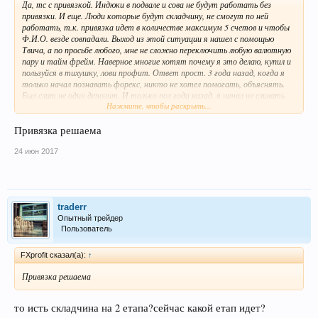
Да, тс с привязкой. Индюки в подвале и сова не будут работать без
привязки. И еще. Люди которые будут складчину, не смогут по ней
работать, т.к. привязка идет в количестве максимум 5 счетов и чтобы
Ф.И.О. везде совпадали. Выход из этой ситуации я нашел с помощью
Твича, а по просьбе любого, мне не сложно переключить любую валютную
пару и тайм фрейм. Наверное многие хотят почему я это делаю, купил и
пользуйся в тихушку, лови профит. Ответ прост. 3 года назад, когда я
только начал познавать форекс, никто не хотел помогать, объяснять.
Был слит не один депозит. И только пол года назад, я начал не сливать
Нажмите, чтобы раскрыть...
депозит, а приумножать его. Кроме этой ТС, я прошел обучение у очень
успешного трейдера, который продает ее от 50 тыс. руб. На Ютубе
есть его видосы. Тогда мне было жалко отдавать 50 деревянных, ведь не
Привязка решаема
было гарантии на успех. Сегодня я не жалею! С этими знаниями я торгую
сегодня. А данная ТС, это подтверждение сигналов, которые зародились у
24 июн 2017
меня в голове. Кроме этой ТС я использую еще пару индюков, ТОС. Те кто
попросит поделиться файлами на обучение, скажу сразу, я не готов к
этому.
Всем профита!
traderr
Опытный трейдер
Пользователь
FXprofit сказал(а):
↑
Привязка решаема
то исть складчина на 2 етапа?сейчас какой етап идет?