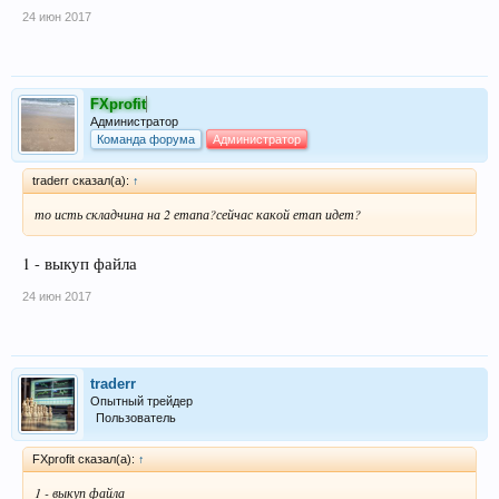
24 июн 2017
FXprofit
Администратор
Команда форума
Администратор
traderr сказал(а):
↑
то исть складчина на 2 етапа?сейчас какой етап идет?
1 - выкуп файла
24 июн 2017
traderr
Опытный трейдер
Пользователь
FXprofit сказал(а):
↑
1 - выкуп файла