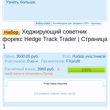
Узнать больше.
П
Р
Файлы cookie
Рекомендуем для трейдинга (VPS + брокеры)
Хеджирующий советник
Набор
форекс Hedge Track Trader | Страница
1
Цена:
3600.00 руб.
Этап:
Набор участников
Участников:
0 из ∞
Организатор:
FXprofit
Расчетный взнос:
3960 руб.
В
100%
какой валюте оплачивать?(клик)
Участники покупки
(Основной список пока пуст)