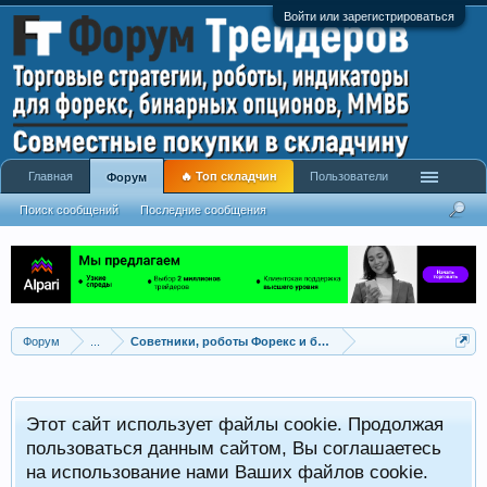
Войти или зарегистрироваться
Главная
🔥 Топ складчин
Пользователи
Форум
Поиск сообщений
Последние сообщения
Форум
...
Советники, роботы Форекс и бинарных опционов
Р
Этот сайт использует файлы cookie. Продолжая
x
С
пользоваться данным сайтом, Вы соглашаетесь
на использование нами Ваших файлов cookie.
V