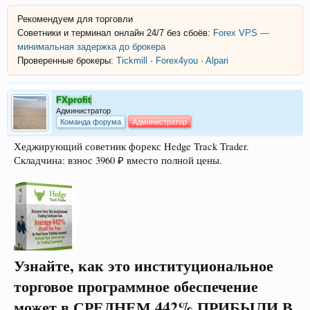
Рекомендуем для торговли
Советники и терминал онлайн 24/7 без сбоёв:
Forex VPS —
минимальная задержка до брокера
Проверенные брокеры:
Tickmill
·
Forex4you
·
Alpari
FXprofit
Администратор
Команда форума
Администратор
Хеджирующий советник форекс Hedge Track Trader.
Складчина: взнос 3960 ₽ вместо полной цены.
Узнайте, как это институциональное
торговое программное обеспечение
может в
СРЕДНЕМ 442% ПРИБЫЛИ В