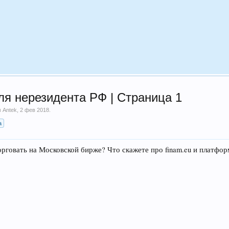
я нерезидента РФ | Страница 1
м
Antek
,
2 фев 2018
.
а
торговать на Московской бирже? Что скажете про finam.eu и платфо