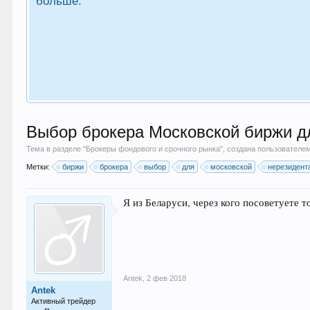
больше.
Выбор брокера Московской биржи дл
Тема в разделе "
Брокеры фондового и срочного рынка
", создана пользователе
Метки:
биржи
брокера
выбор
для
московской
нерезидент
Я из Беларуси, через кого посоветуете 
Antek
,
2 фев 2018
Antek
Активный трейдер