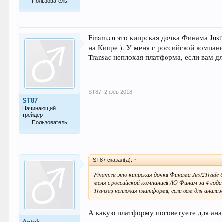
Пользователь
80
Finam.eu это кипрская дочка Финама Just
на Кипре ). У меня с российской компан
Transaq неплохая платформа, если вам д
ST87
,
2 фев 2018
ST87
Начинающий
трейдер
Пользователь
13
ST87 сказал(а):
↑
Finam.eu это кипрская дочка Финама Just2Trade O
меня с российской компанией АО Финам за 4 года 
Transaq неплохая платформа, если вам для анал
А какую платформу посоветуете для ана
Antek