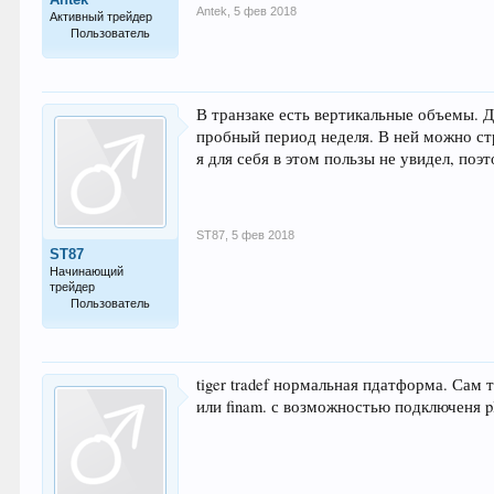
Antek
,
5 фев 2018
Активный трейдер
Пользователь
80
В транзаке есть вертикальные объемы. 
пробный период неделя. В ней можно ст
я для себя в этом пользы не увидел, поэ
ST87
,
5 фев 2018
ST87
Начинающий
трейдер
Пользователь
13
tiger tradef нормальная пдатформа. Сам 
или finam. с возможностью подключеня p