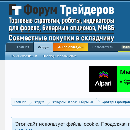
Главная
🔥 Топ складчин
Пользователи
Заяв
Форум
Поиск сообщений
Последние сообщения
Главная
Форум
Фондовый и срочный рынок
Брокеры фондово
Этот сайт использует файлы cookie. Продолжая 