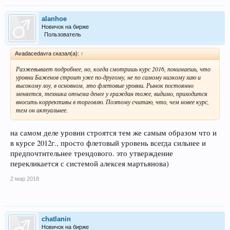
alanhoe
Новичок на бирже
Пользователь
Avadacedavra сказал(а):
↑
Разжевывает подробнее, но, когда смотришь курс 2016, понимаешь, что
уровни Баженов строит уже по-другому, не по самому низкому хаю и
высокому лоу, в основном, это флетовые уровни. Рынок постоянно
меняется, техника отъема денег у граждан тоже, видимо, приходится
вносить коррективы в торговлю. Поэтому считаю, что, чем новее курс,
тем он актуальнее.
на самом деле уровни строятся тем же самым образом что и
в курсе 2012г., просто флетовый уровень всегда сильнее и
предпочтительнее трендового. это утверждение
перекликается с системой алексея мартьянова)
2 мар 2018
chatlanin
Новичок на бирже