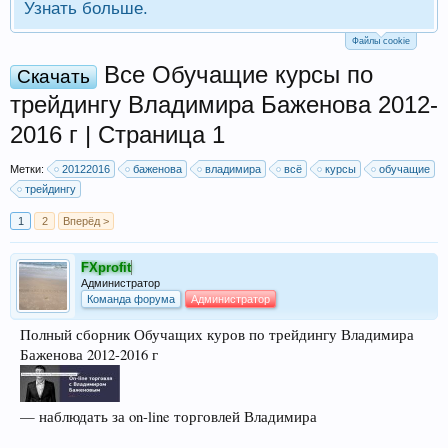
Узнать больше.
Файлы cookie
Все Обучащие курсы по
Скачать
трейдингу Владимира Баженова 2012-
2016 г | Страница 1
Метки:
20122016
баженова
владимира
всё
курсы
обучащие
трейдингу
1
2
Вперёд >
FXprofit
Администратор
Команда форума
Администратор
Полный сборник Обучащих куров по трейдингу Владимира
Баженова 2012-2016 г
— наблюдать за on-line торговлей Владимира