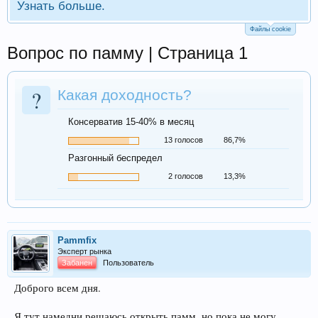
Узнать больше.
Файлы cookie
Вопрос по памму | Страница 1
?
Какая доходность?
Консерватив 15-40% в месяц
13 голосов
86,7%
Разгонный беспредел
2 голосов
13,3%
Pammfix
Эксперт рынка
Забанен
Пользователь
Доброго всем дня.
Я тут намедни решаюсь открыть памм, но пока не могу