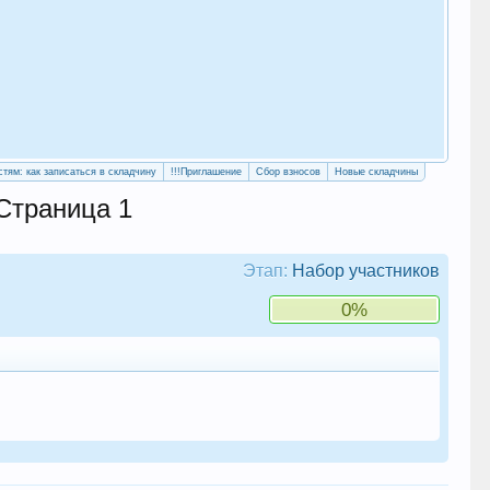
«Уч
сво
стям: как записаться в складчину
!!!Приглашение
Сбор взносов
Новые складчины
 Страница 1
Этап:
Набор участников
0%