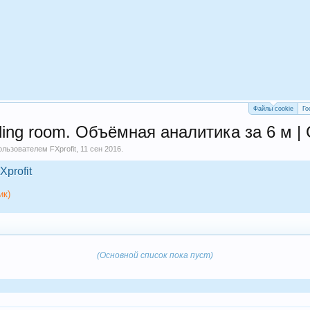
Файлы cookie
Го
ing room. Объёмная аналитика за 6 м |
пользователем
FXprofit
,
11 сен 2016
.
Xprofit
ик)
(Основной список пока пуст)