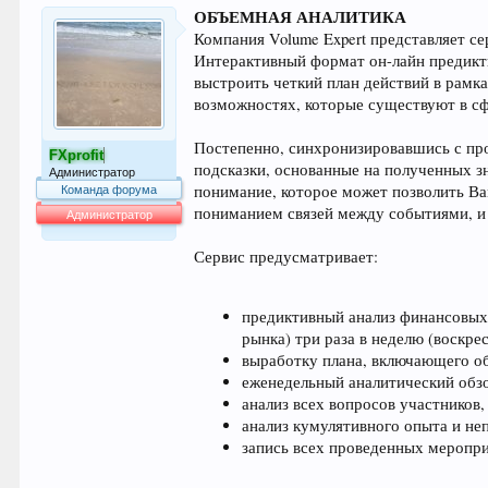
ОБЪЕМНАЯ АНАЛИТИКА
Компания Volume Expert представляет с
Интерактивный формат он-лайн предикти
выстроить четкий план действий в рамка
возможностях, которые существуют в сф
Постепенно, синхронизировавшись с про
FXprofit
подсказки, основанные на полученных 
Администратор
понимание, которое может позволить Ва
Команда форума
пониманием связей между событиями, и 
Администратор
64.053
Сервис предусматривает:
предиктивный анализ финансовых
рынка) три раза в неделю (воскрес
выработку плана, включающего об
еженедельный аналитический обзо
анализ всех вопросов участников
анализ кумулятивного опыта и не
запись всех проведенных меропри