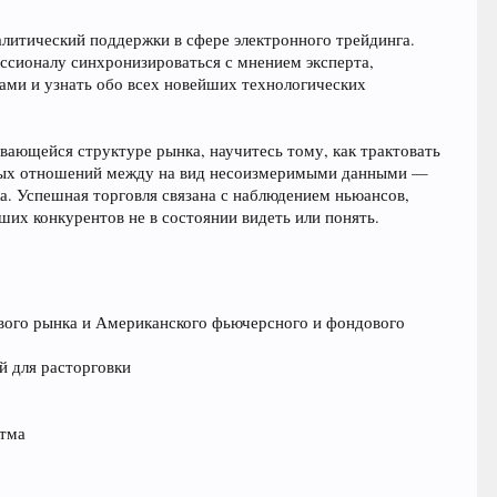
алитический поддержки в сфере электронного трейдинга.
ссионалу синхронизироваться с мнением эксперта,
гами и узнать обо всех новейших технологических
вающейся структуре рынка, научитесь тому, как трактовать
стных отношений между на вид несоизмеримыми данными —
а. Успешная торговля связана с наблюдением ньюансов,
их конкурентов не в состоянии видеть или понять.
вого рынка и Американского фьючерсного и фондового
й для расторговки
итма