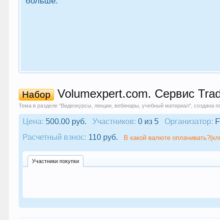
больше.
Volumexpert.com. Сервис Trad
Набор
Тема в разделе "
Видеокурсы, лекции, вебинары, учебный материал
", создана 
Цена:
500.00 руб.
Участников:
0 из 5
Организатор:
F
Расчетный взнос:
110 руб.
В какой валюте оплачивать?(кл
Участники покупки