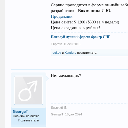
Сервис проводится в форме он-лайн веби
Вохмянина
разработчик -
Л.Ю.
Продажник
Цена сайте: $ 1200 ($300 за 4 недели)
Цена складчины в рублях!
Пожалуй лучший форекс брокер СНГ
FXprofit
,
11 сен 2016
yukov
и
Xanders
нравится это.
Нет желающих?
Василий И.
GeorgeT
GeorgeT
,
16 дек 2024
Новичок на бирже
Пользователь