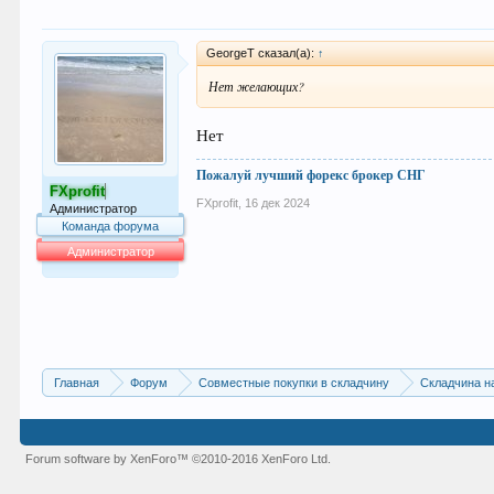
8
GeorgeT сказал(а):
↑
Нет желающих?
Нет
Пожалуй лучший форекс брокер СНГ
FXprofit
FXprofit
,
16 дек 2024
Администратор
Команда форума
Администратор
64.053
Главная
Форум
Совместные покупки в складчину
Складчина н
Forum software by XenForo™
©2010-2016 XenForo Ltd.