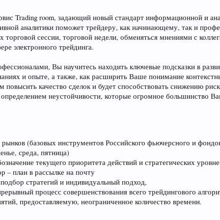
ервис Trading room, задающий новый стандарт информационной и ан
вной аналитики поможет трейдеру, как начинающему, так и профе
х торговой сессии, торговой недели, обменяться мнениями с колле
ере электронного трейдинга.
фессионалами, Вы научитесь находить ключевые подсказки в разви
знаниях и опыте, а также, как расширить Ваше понимание контек
м повысить качество сделок и будет способствовать снижению риск
определением неустойчивости, которые огромное большинство Ваш
 рынков (базовых инструментов Российского фьючерсного и фондо
енье, среда, пятница)
означение текущего приоритета действий и стратегических уровне
р – план в рассылке на почту
, подбор стратегий и индивидуальный подход,
прерывный процесс совершенствования всего трейдингового алгор
ятий, предоставляемую, неограниченное количество времени.