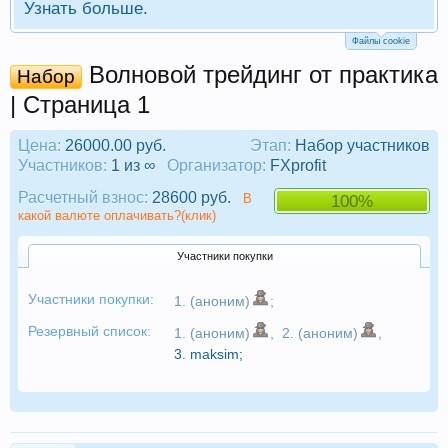
Узнать больше.
Файлы cookie
Волновой трейдинг от практика
Набор
| Страница 1
Цена:
26000.00 руб.
Этап:
Набор участников
Участников:
1 из ∞
Организатор:
FXprofit
Расчетный взнос:
28600 руб.
В
100%
какой валюте оплачивать?(клик)
Участники покупки
Участники покупки:
1. (аноним)
;
Резервный список:
1. (аноним)
,
2. (аноним)
,
3.
maksim
;