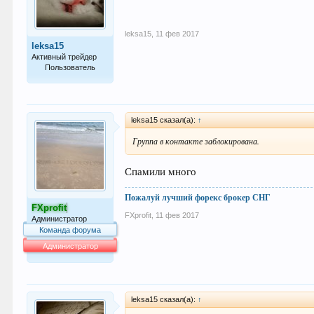
leksa15
,
11 фев 2017
leksa15
Активный трейдер
Пользователь
60
leksa15 сказал(а):
↑
Группа в контакте заблокирована.
Спамили много
Пожалуй лучший форекс брокер СНГ
FXprofit
FXprofit
,
11 фев 2017
Администратор
Команда форума
Администратор
64.007
leksa15 сказал(а):
↑