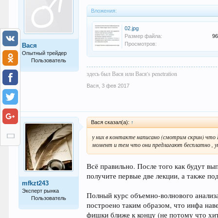
Вложения:
02.jpg
Размер файла:
96
Просмотров:
Вася
Опытный трейдер
Пользователь
здесь был Вася или Вася's penetration
115
Вася
,
3 фев 2017
Вася сказал(а):
↑
у них в контакте написано (смотрим скрин) чт
момент и тем что они предлагают бесплатно , ут
Всё правильно. После того как будут вы
получите первые две лекции, а также по
mfkzt243
Эксперт рынка
Полный курс объемно-волнового анализа 
Пользователь
построено таким образом, что инфа нав
827
фишки ближе к концу (не потому что хит