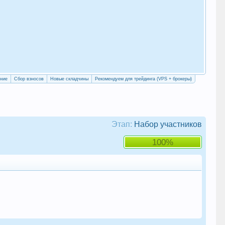
«Уч
сво
ение
Сбор взносов
Новые складчины
Рекомендуем для трейдинга (VPS + брокеры)
Этап:
Набор участников
100%