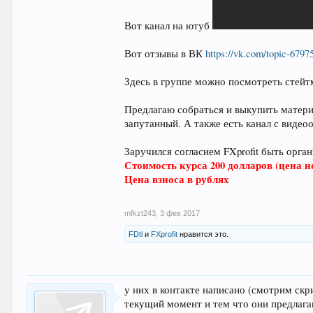
Вот канал на ютуб
Вот отзывы в ВК
https://vk.com/topic-679
Здесь в группе можно посмотреть стей
Предлагаю собраться и выкупить матери
запутанный. А также есть канал с видео
Заручился согласием FXprofit быть орга
Стоимость курса 200 долларов (цена н
Цена взноса в рублях
mfkzt243
,
3 фев 2017
FDtl
и
FXprofit
нравится это.
у них в контакте написано (смотрим с
текущий момент и тем что они предлагаю