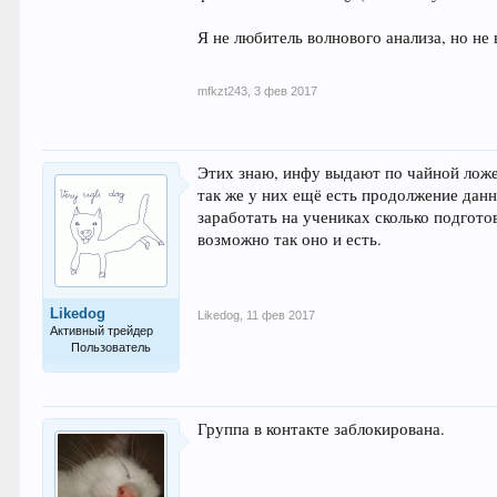
Я не любитель волнового анализа, но не 
mfkzt243
,
3 фев 2017
Этих знаю, инфу выдают по чайной ложеч
так же у них ещё есть продолжение данн
заработать на учениках сколько подгото
возможно так оно и есть.
Likedog
Likedog
,
11 фев 2017
Активный трейдер
Пользователь
80
Группа в контакте заблокирована.