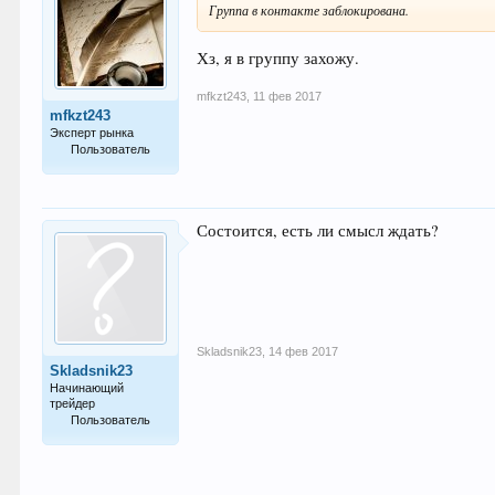
Группа в контакте заблокирована.
Хз, я в группу захожу.
mfkzt243
,
11 фев 2017
mfkzt243
Эксперт рынка
Пользователь
827
Состоится, есть ли смысл ждать?
Skladsnik23
,
14 фев 2017
Skladsnik23
Начинающий
трейдер
Пользователь
19