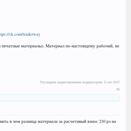
ttps://vk.com/traderway
 и печатные материалы). Материал по-настоящему рабочий, не
Последнее редактирование модератором:
5 сен 2017
#1
ь в чем разница материала за расчетнвый взнос 210 рэ на