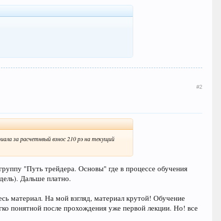
#2
ла за расчетнвый взнос 210 рэ на текущий
 группу "Путь трейдера. Основы" где в процессе обучения
дель). Дальше платно.
есь материал. На мой взгляд, материал крутой! Обучение
гко понятной после прохождения уже первой лекции. Но! все