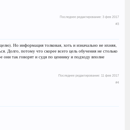
Последнее редактирование:
3 фев 2017
#3
делю). Но информация толковая, хоть и изначально не ихняя,
ся. Долго, потому что скорее всего цель обучения не столько
е они так говорят и судя по ценнику и подходу вполне
Последнее редактирование:
11 фев 2017
#4