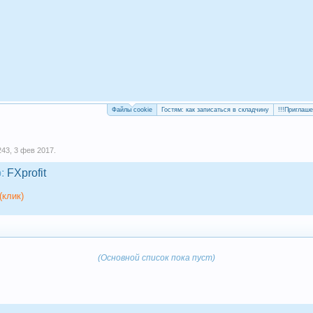
Файлы cookie
Гостям: как записаться в складчину
!!!Приглаш
243
,
3 фев 2017
.
:
FXprofit
(клик)
(Основной список пока пуст)