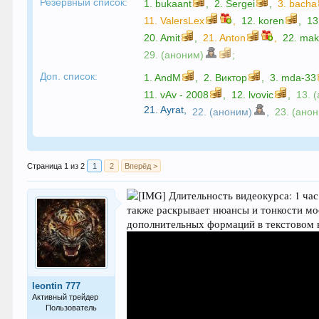
Резервный список:
1.
bukaant
,
2.
Sergei
,
3.
bacha
11.
ValersLex
,
12.
koren
,
13
20.
Amit
,
21.
Anton
,
22.
mak
29. (аноним)
;
Доп. список:
1.
AndM
,
2.
Виктор
,
3.
mda-33
11.
vAv - 2008
,
12.
lvovic
,
13. 
21.
Ayrat
,
22. (аноним)
,
23. (ано
Страница 1 из 2
1
2
Вперёд >
Длительность видеокурса: 1 ча
также раскрывает нюансы и тонкости мо
дополнительных формаций в текстовом 
leontin 777
Активный трейдер
Пользователь