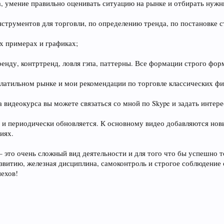
, умение правильно оценивать ситуацию на рынке и отбирать нуж
струментов для торговли, по определению тренда, по постановке ст
х примерах и графиках;
ренду, контртренд, ловля гэпа, паттерны. Все формации строго фо
латильном рынке и мои рекомендации по торговле классических фиг
а видеокурса вы можете связаться со мной по Skype и задать интер
н и периодически обновляется. К основному видео добавляются но
иях.
— это очень сложный вид деятельности и для того что бы успешно 
звитию, железная дисциплина, самоконтроль и строгое соблюдение
ехов!