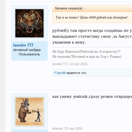
Noname сказал(а):
↑
Так я не понял? Цена 4000 рублей или долларов?
рублей)) там просто когда создаёшь по 
выкладывает статистику свою ,за Август
уважения к нему.
leontin 777
Активный трейдер
Не будь Идиотом!Работай по Алгоритму!!!
Пользователь
Не можешь?Вставай и иди на Хер с Рынка!
73
leontin 777
,
12 сен 2016
FXprofit
нравится это.
как увижу youtrade,сразу резкое отвраще
Andruk
,
22 сен 2016