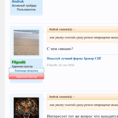
Andruk
Активный трейдер
Пользователь
62
Andruk сказал(а):
↑
как увижу youtrade,сразу резкое отвращение вы
C чем связано?
Пожалуй лучший форекс брокер СНГ
FXprofit
FXprofit
,
22 сен 2016
Администратор
Команда форума
Администратор
63.994
Andruk сказал(а):
↑
как увижу youtrade,сразу резкое отвращение вы
Интересует тот же вопрос что находитс