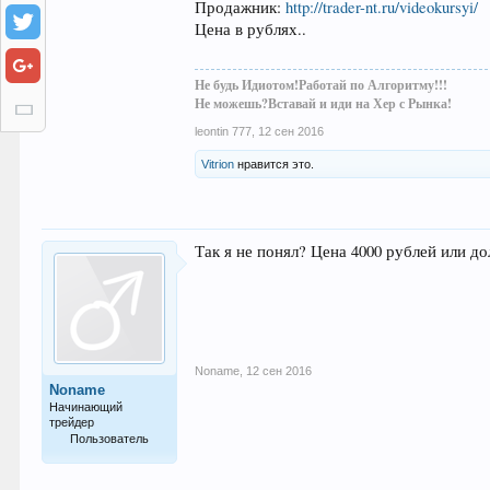
Продажник:
http://trader-nt.ru/videokursyi/
Цена в рублях..
Не будь Идиотом!Работай по Алгоритму!!!
Не можешь?Вставай и иди на Хер с Рынка!
leontin 777
,
12 сен 2016
Vitrion
нравится это.
Так я не понял? Цена 4000 рублей или д
Noname
,
12 сен 2016
Noname
Начинающий
трейдер
Пользователь
26