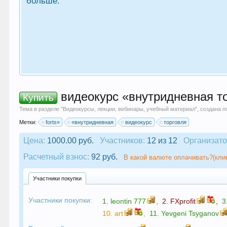
больше.
видеокурс «внутридневная т
Купить
Тема в разделе "
Видеокурсы, лекции, вебинары, учебный материал
", создана 
Метки:
forts»
«внутридневная
видеокурс
торговля
Цена:
1000.00 руб.
Участников:
12 из 12
Организато
Расчетный взнос:
92 руб.
В какой валюте оплачивать?(кли
Участники покупки
Участники покупки:
1.
leontin 777
,
2.
FXprofit
,
3
10.
art
,
11.
Yevgeni Tsyganov