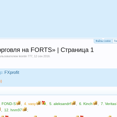
Файлы cookie
Го
орговля на FORTS» | Страница 1
пользователем
leontin 777
,
12 сен 2016
.
р:
FXprofit
к)
.
FOND-S
,
4.
vasy
,
5.
aleksandrf
,
6.
Kinch
,
7.
Veritas
,
12.
hnm97
;