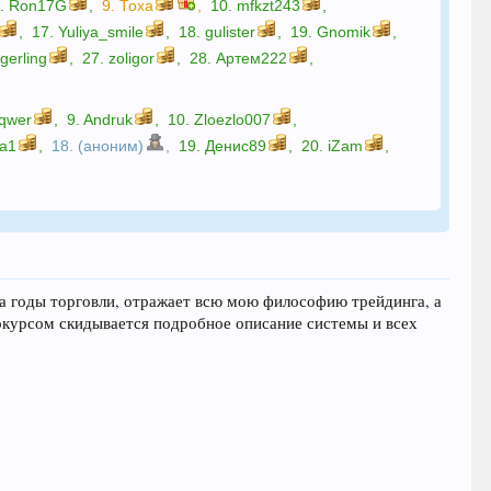
8.
Ron17G
,
9.
Тоха
,
10.
mfkzt243
,
,
17.
Yuliya_smile
,
18.
gulister
,
19.
Gnomik
,
gerling
,
27.
zoligor
,
28.
Артем222
,
qwer
,
9.
Andruk
,
10.
Zloezlo007
,
а1
,
18. (аноним)
,
19.
Денис89
,
20.
iZam
,
за годы торговли, отражает всю мою философию трейдинга, а
окурсом скидывается подробное описание системы и всех