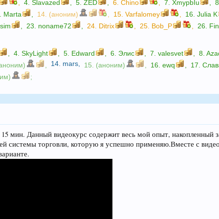
,
4.
Slavazed
,
5.
ZED
,
6.
Chino
,
7.
XmypbIu
,
.
Marta
,
14. (аноним)
,
15.
Varfalomey
,
16.
Julia K
sim
,
23.
noname72
,
24.
Ditrix
,
25.
Bob_P
,
26.
Fin
,
4.
SkyLight
,
5.
Edward
,
6.
Элис
,
7.
valesvet
,
8.
Aza
14.
mars
,
(аноним)
,
15. (аноним)
,
16.
ewq
,
17.
Слав
ним)
;
с 15 мин. Данный видеокурс содержит весь мой опыт, накопленный 
ей системы торговли, которую я успешно применяю.Вместе с виде
варианте.