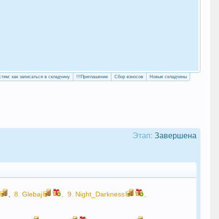
«Уч
сво
стям: как записаться в складчину
!!!Приглашение
Сбор взносов
Новые складчины
Этап:
Завершена
,
8.
Glebaj
,
9.
Night_Darkness
,