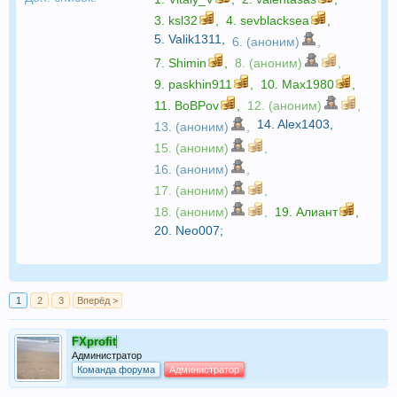
3.
ksl32
,
4.
sevblacksea
,
5.
Valik1311
,
6. (аноним)
,
7.
Shimin
,
8. (аноним)
,
9.
paskhin911
,
10.
Max1980
,
11.
BoBPov
,
12. (аноним)
,
14.
Alex1403
,
13. (аноним)
,
15. (аноним)
,
16. (аноним)
,
17. (аноним)
,
18. (аноним)
,
19.
Алиант
,
20.
Neo007
;
1
2
3
Вперёд >
FXprofit
Администратор
Команда форума
Администратор