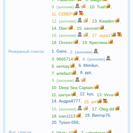
9. (аноним)
,
10.
Trail
,
11.
CEBEP
,
12. (аноним)
,
13.
Kwadim
,
14.
Dlan
,
15.
sanzvet
,
16. (аноним)
,
17.
vasa1
,
18.
Oronex
,
19.
Кристина
;
1.
Gans
,
Резервный список:
2. (аноним)
,
3.
9665714
,
4. (аноним)
,
6.
Mimilun
,
5.
sentaq
,
8.
ppt
,
7.
artefact
,
9. (аноним)
,
10.
Deep Sea Captain
,
12.
kys
,
11.
шатун
,
13.
Virus
,
14.
Андрей777
,
15.
art
,
16. (аноним)
,
17.
Oleg.dd
,
19.
Виктор76
,
18.
ivan1113
,
20.
Tyson-056
;
Доп. список:
1.
Vitaly_V
,
2.
valentasas
,