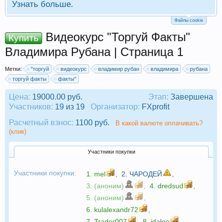
Узнать больше.
Файлы cookie
Видеокурс "Торгуй Факты"
Купить
Владимира Рубана | Страница 1
Метки:
"торгуй
видеокурс
владимир рубан
владимира
рубана
торгуй факты
факты"
Цена:
19000.00 руб.
Этап:
Завершена
Участников:
19 из 19
Организатор:
FXprofit
Расчетный взнос:
1100 руб.
В какой валюте оплачивать?
(клик)
Участники покупки
Участники покупки:
1.
mel
,
2.
ЧАРОДЕЙ
,
3. (аноним)
,
4.
dredsud
,
5. (аноним)
,
6.
kulalexandr72
,
7.
Trader007
,
8.
idalgo
,