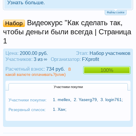
Узнать больше.
Файлы cookie
Видеокурс "Как сделать так,
Набор
чтобы деньги были всегда | Страница
1
Цена:
2000.00 руб.
Этап:
Набор участников
Участников:
3 из ∞
Организатор:
FXprofit
Расчетный взнос:
734 руб.
В
100%
какой валюте оплачивать?(клик)
Участники покупки
1.
mellex
,
2.
Yaserg79
,
3.
login761
;
Участники покупки:
1.
Хан
;
Резервный список: