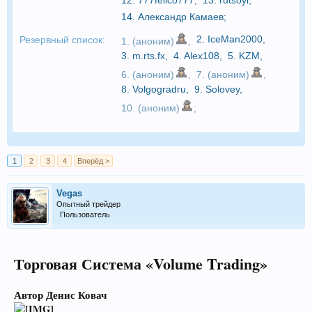
14.
Александр Камаев
;
2.
IceMan2000
,
Резервный список:
1. (аноним)
,
3.
m.rts.fx
,
4.
Alex108
,
5.
KZM
,
6. (аноним)
,
7. (аноним)
,
8.
Volgogradru
,
9.
Solovey
,
10. (аноним)
;
1
2
3
4
Вперёд >
Vegas
Опытный трейдер
Пользователь
Т
орговая Система «Volume Trading»
Автор Денис Ковач