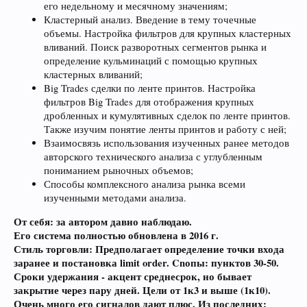
его недельному и месячному значениям;
Кластерный анализ. Введение в тему точечные
объемы. Настройка фильтров для крупных кластерных
вливаний. Поиск разворотных сегментов рынка и
определение кульминаций с помощью крупных
кластерных вливаний;
Big Trades сделки по ленте принтов. Настройка
фильтров Big Trades для отображения крупных
дробленных и кумулятивных сделок по ленте принтов.
Также изучим понятие ленты принтов и работу с ней;
Взаимосвязь использования изученных ранее методов
авторского технического анализа с углубленным
пониманием рыночных объемов;
Способы комплексного анализа рынка всеми
изученными методами анализа.
От себя: за автором давно наблюдаю.
Его система полностью обновлена в 2016 г.
Стиль торговли: Предполагает определение точки входа
заранее и постановка limit order. Cnопы: пунктов 30-50.
Сроки удержания - акцент среднесрок, но бывает
закрытие через пару дней. Цели от 1к3 и выше (1к10).
Очень много его сигналов дают плюс. Из последних: