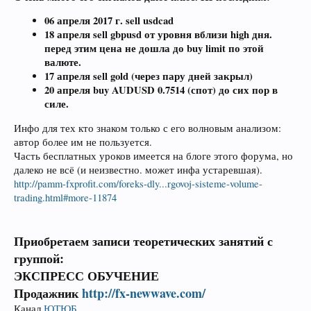
06 апреля 2017 г. sell usdcad
18 апреля sell gbpusd от уровня вблизи high дня.
перед этим цена не дошла до buy limit по этой
валюте.
17 апреля sell gold (через пару дней закрыл)
20 апреля buy AUDUSD 0.7514 (спот) до сих пор в
силе.
Инфо для тех кто знаком только с его волновым анализом:
автор более им не пользуется.
Часть бесплатных уроков имеется на блоге этого форума, но
далеко не всё (и неизвестно. может инфа устаревшая).
http://pamm-fxprofit.com/foreks-dly...rgovoj-sisteme-volume-
trading.html#more-11874
Приобретаем записи теоретических занятий с
группой:
ЭКСПРЕСС ОБУЧЕНИЕ
Продажник
http://fx-newwave.com/
Канал
ЮТЮБ