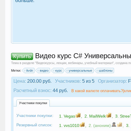
больше.
Видео курс C# Универсальны
Купить
Тема в разделе "
Видеокурсы, лекции, вебинары, учебный материал
", создана 
Метки:
itvdn
видео
курс
универсальные
шаблоны
Цена:
200.00 руб.
Участников:
5 из 5
Организатор:
F
Расчетный взнос:
44 руб.
В какой валюте оплачивать?(кли
Участники покупки
Участники покупки:
1.
Vegas
,
2.
MailWelk
,
3.
Stree
Резервный список:
1.
vvs1010
,
2. (аноним)
,
3.