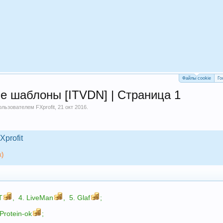
Файлы cookie
Го
е шаблоны [ITVDN] | Страница 1
пользователем
FXprofit
,
21 окт 2016
.
Xprofit
к)
T
,
4.
LiveMan
,
5.
Glaf
;
Protein-ok
;