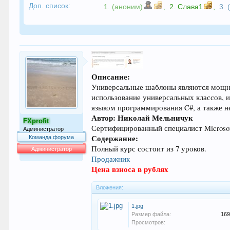
Доп. список:
1. (аноним)
,
2.
Слава1
,
3.
Описание:
Универсальные шаблоны являются мощны
использование универсальных классов, и
языком программирования C#, а также 
Автор: Николай Мельничук
FXprofit
Сертифицированный специалист Microsof
Администратор
Содержание:
Команда форума
Полный курс состоит из 7 уроков.
Администратор
Продажник
64.013
Цена взноса в рублях
Вложения:
1.jpg
Размер файла:
169
Просмотров: