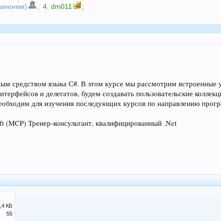
 (аноним)
,
4.
dm011
;
м средством языка С#. В этом курсе мы рассмотрим встроенные у
нтерфейсов и делегатов, будем создавать пользовательские коллек
необходим для изучения последующих курсов по направлению прогр
t (MCP) Тренер-консультант, квалифицированный .Net
,4 КБ
55