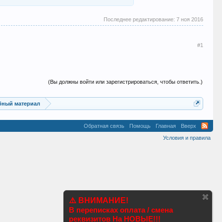
Последнее редактирование:
7 ноя 2016
#1
(Вы должны войти или зарегистрироваться, чтобы ответить.)
ебный материал
Обратная связь
Помощь
Главная
Вверх
Условия и правила
⚠️ ВНИМАНИЕ!
В переписках оплата / смена
реквизитов На НОВЫЕ!!!