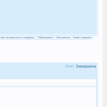
«Уч
сво
стям: как записаться в складчину
!!!Приглашение
Сбор взносов
Новые складчины
Этап:
Завершена