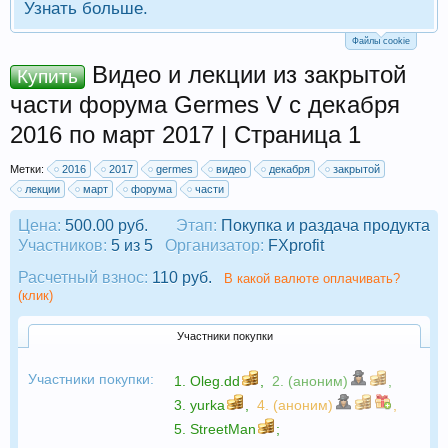
Узнать больше.
Файлы cookie
Видео и лекции из закрытой
Купить
части форума Germes V c декабря
2016 по март 2017 | Страница 1
Метки:
2016
2017
germes
видео
декабря
закрытой
лекции
март
форума
части
Цена:
500.00 руб.
Этап:
Покупка и раздача продукта
Участников:
5 из 5
Организатор:
FXprofit
Расчетный взнос:
110 руб.
В какой валюте оплачивать?
(клик)
Участники покупки
Участники покупки:
1.
Oleg.dd
,
2. (аноним)
,
3.
yurka
,
4. (аноним)
,
5.
StreetMan
;