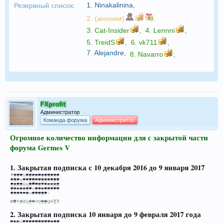
1.
Ninakalinina
,
Резервный список:
2. (аноним)
,
3.
Cat-Insider
,
4.
Lennni
,
5.
TreidS
,
6.
vk711
,
7.
Alejandre
,
8.
Navarro
;
FXprofit
Администратор
Команда форума
Администратор
Огромное количество информации для с закрытой части
форума Germes V
1. Закрытая подписка с 10 декабря 2016 до 9 января 2017
2. Закрытая подписка 10 января до 9 февраля 2017 года