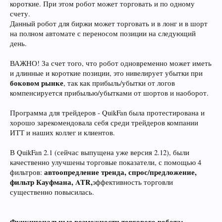
короткие. При этом робот может торговать и по одному
счету.
Данный робот для биржи может торговать и в лонг и в шорт
на полном автомате с переносом позиции на следующий
день.
ВАЖНО! За счет того, что робот одновременно может иметь
и длинные и короткие позиции, это нивелирует убытки при
боковом рынке
, так как прибыль/убытки от логов
компенсируется прибылью/убытками от шортов и наоборот.
Программа для трейдеров - QuikFan была протестирована и
хорошо зарекомендовала себя среди трейдеров компании
ИТТ и наших коллег и клиентов.
В QuikFan 2.1 (сейчас выпущена уже версия 2.12), были
качественно улучшены торговые показатели, с помощью 4
автоопредление тренда, спрос/предложение,
фильтров:
фильтр Кауфмана, ATR,
эффективность торговли
существенно повысилась.
Функциональные возможности торгового робота: