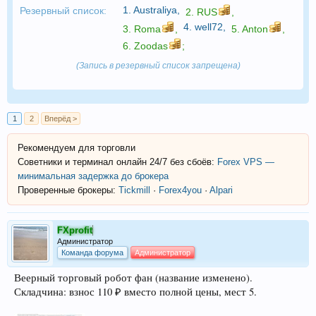
1.
Australiya
,
Резервный список:
2.
RUS
,
4.
well72
,
3.
Roma
,
5.
Anton
,
6.
Zoodas
;
(Запись в резервный список запрещена)
1
2
Вперёд >
Рекомендуем для торговли
Советники и терминал онлайн 24/7 без сбоёв:
Forex VPS —
минимальная задержка до брокера
Проверенные брокеры:
Tickmill
·
Forex4you
·
Alpari
FXprofit
Администратор
Команда форума
Администратор
Веерный торговый робот фан (название изменено).
Складчина: взнос 110 ₽ вместо полной цены, мест 5.