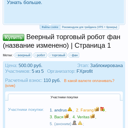
Узнать больше.
П
Р
Файлы cookie
Рекомендуем для трейдинга (VPS + брокеры)
Веерный торговый робот фан
Купить
(название изменено) | Страница 1
Метки:
веерный
робот
торговый
фан
Цена:
500.00 руб.
Этап:
Заблокирована
Участников:
5 из 5
Организатор:
FXprofit
Расчетный взнос:
110 руб.
В какой валюте оплачивать?
(клик)
Участники покупки
Участники покупки:
1.
andrus
,
2.
Farang
,
3.
Вася
,
4.
Veritas
,
5. (аноним)
;