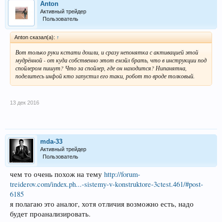
Anton
Активный трейдер
Пользователь
Anton сказал(а):
↑
Вот только руки кстати дошли, и сразу непонятка с активацией этой
мудрённой - от куда собственно этот емэйл брать, что в инструкции под
спойлером пишут? Что за спойлер, где он находится? Нипанятна,
поделитесь инфой кто запустил его таки, робот то вроде толковый.
13 дек 2016
mda-33
Активный трейдер
Пользователь
чем то очень похож на тему
http://forum-
treiderov.com/index.ph...-sistemy-v-konstruktore-3ctest.461/#post-
6185
я полагаю это аналог, хотя отличия возможно есть, надо
будет проанализировать.