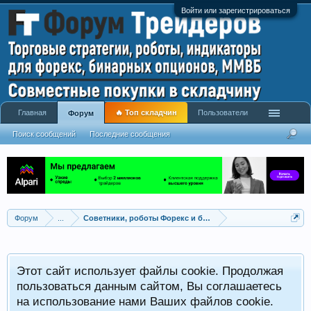
Войти или зарегистрироваться
Главная
🔥 Топ складчин
Пользователи
Форум
Поиск сообщений
Последние сообщения
Форум
...
Советники, роботы Форекс и бинарных опционов
Р
Этот сайт использует файлы cookie. Продолжая
x
С
пользоваться данным сайтом, Вы соглашаетесь
на использование нами Ваших файлов cookie.
V