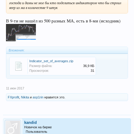
господа и дамы не мог бы кто поделиться индикатором что бы строил
веер из ма в количестве 9 штук
В 9-ти не нашёл из 500 разных МА, есть в 8-ми (исходник)
Вложения:
Indicator_set_of_averages.zip
Размер файла:
36,9 КБ
Просмотров:
31
11 июн 2017
FXprofit
,
Nikita
и
asp1rin
нравится это.
kandid
Новичок на бирже
Пользователь