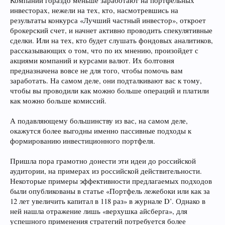
Компании гораздо меньше заработают на портфельных
инвесторах, нежели на тех, кто, насмотревшись на
результаты конкурса «Лучший частный инвестор», откроет
брокерский счет, и начнет активно проводить спекулятивные
сделки. Или на тех, кто будет слушать фондовых аналитиков,
рассказывающих о том, что по их мнению, произойдет с
акциями компаний и курсами валют. Их болтовня
предназначена вовсе не для того, чтобы помочь вам
заработать. На самом деле, они подталкивают вас к тому,
чтобы вы проводили как можно больше операций и платили
как можно больше комиссий.
А подавляющему большинству из вас, на самом деле,
окажутся более выгодны именно пассивные подходы к
формированию инвестиционного портфеля.
Пришла пора грамотно донести эти идеи до российской
аудитории, на примерах из российской действительности.
Некоторые примеры эффективности предлагаемых подходов
были опубликованы в статье «Портфель лежебоки или как за
12 лет увеличить капитал в 118 раз» в журнале D’. Однако в
ней нашла отражение лишь «верхушка айсберга», для
успешного применения стратегий потребуется более