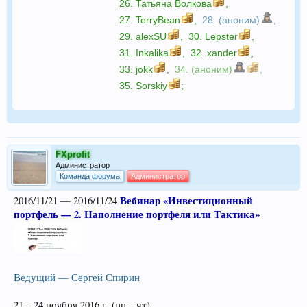
26.
Татьяна Волкова
,
27.
TerryBean
,
28. (аноним)
,
29.
alexSU
,
30.
Lepster
,
31.
Inkalika
,
32.
xander
,
33.
jokk
,
34. (аноним)
,
35.
Sorskiy
;
FXprofit
Администратор
Команда форума
Администратор
Вебинар «Инвестиционный
2016/11/21 — 2016/11/24
портфель — 2. Наполнение портфеля или Тактика»
Ведущий — Сергей Спирин
21 – 24 ноября 2016 г. (пн – чт)