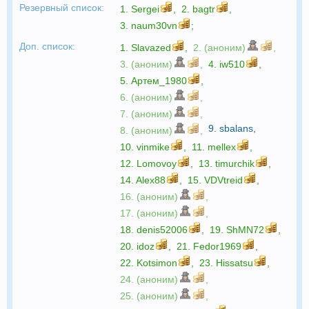
Резервный список:
1.
Sergei
,
2.
bagtr
,
3.
naum30vn
;
Доп. список:
1.
Slavazed
,
2. (аноним)
,
3. (аноним)
,
4.
iw510
,
5.
Артем_1980
,
6. (аноним)
,
7. (аноним)
,
9.
sbalans
,
8. (аноним)
,
10.
vinmike
,
11.
mellex
,
12.
Lomovoy
,
13.
timurchik
,
14.
Alex88
,
15.
VDVtreid
,
16. (аноним)
,
17. (аноним)
,
18.
denis52006
,
19.
ShMN72
,
20.
idoz
,
21.
Fedor1969
,
22.
Kotsimon
,
23.
Hissatsu
,
24. (аноним)
,
25. (аноним)
,