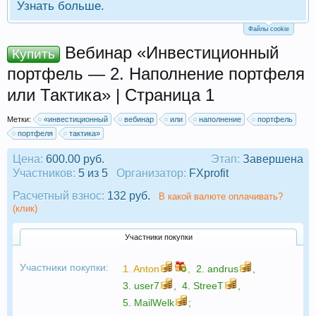
Узнать больше.
Файлы cookie
Вебинар «Инвестиционный
Купить
портфель — 2. Наполнение портфеля
или Тактика» | Страница 1
Метки:
«инвестиционный
вебинар
или
наполнение
портфель
портфеля
тактика»
Цена:
600.00 руб.
Этап:
Завершена
Участников:
5 из 5
Организатор:
FXprofit
Расчетный взнос:
132 руб.
В какой валюте оплачивать?
(клик)
Участники покупки
Участники покупки:
1.
Anton
,
2.
andrus
,
3.
user7
,
4.
StreeT
,
5.
MailWelk
;