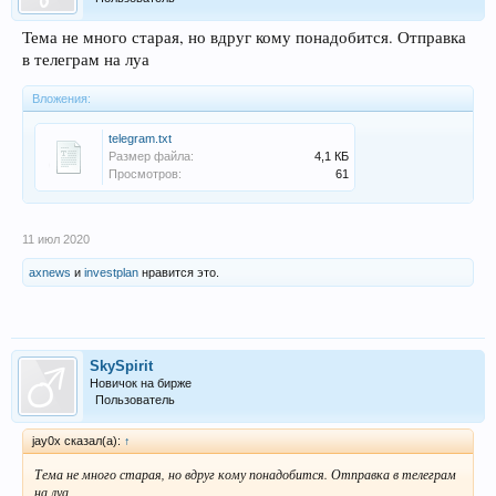
Тема не много старая, но вдруг кому понадобится. Отправка
в телеграм на луа
Вложения:
telegram.txt
Размер файла:
4,1 КБ
Просмотров:
61
11 июл 2020
axnews
и
investplan
нравится это.
SkySpirit
Новичок на бирже
Пользователь
jay0x сказал(а):
↑
Тема не много старая, но вдруг кому понадобится. Отправка в телеграм
на луа