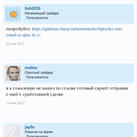
fish2016
Начинающий трейдер
Пользователь
попробуйте:
https://quikluacsharp.ru/instruments/otpravka-sms-
email-iz-qlua-ili-c/
10 ноя 2017
mellex
Опытный трейдер
Пользователь
я к сожалению не нашел по ссылке готовый скрипт отправки
e-mail о сработавшей сделке
14 ноя 2017
jay0x
Новичок на бирже
Пользователь