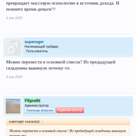
превращает массовую психологию в источник дохода. И
помните время-деньги!!!
3 апр 2025
superoger
Начинающий трейдер
Пользователь
Можно перенести в основной список? Из предыдущей
складчины выкинуло почему-то.
9 апр 2025
FXprofit
Администратор
Команда форума
Администратор
superoger сказал(а):
↑
Можно перенести в основной список? Из предыдущей складчины выкинуло
почему-то.