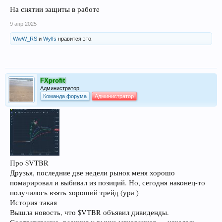
На снятии защиты в работе
9 апр 2025
WwW_RS
и
Wylfs
нравится это.
FXprofit
Администратор
Команда форума
Администратор
Про $VTBR
Друзья, последние две недели рынок меня хорошо
помарировал и выбивал из позиций. Но, сегодня наконец-то
получилось взять хороший трейд (ура )
История такая
Вышла новость, что $VTBR объявил дивиденды.