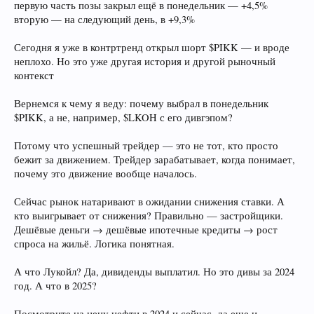
первую часть позы закрыл ещё в понедельник — +4,5%
вторую — на следующий день, в +9,3%
Сегодня я уже в контртренд открыл шорт $PIKK — и вроде
неплохо. Но это уже другая история и другой рыночный
контекст
Вернемся к чему я веду: почему выбрал в понедельник
$PIKK, а не, например, $LKOH с его дивгэпом?
Потому что успешный трейдер — это не тот, кто просто
бежит за движением. Трейдер зарабатывает, когда понимает,
почему это движение вообще началось.
Сейчас рынок натаривают в ожидании снижения ставки. А
кто выигрывает от снижения? Правильно — застройщики.
Дешёвые деньги → дешёвые ипотечные кредиты → рост
спроса на жильё. Логика понятная.
А что Лукойл? Да, дивиденды выплатил. Но это дивы за 2024
год. А что в 2025?
Посмотрите на цену нефти в 2024 и сейчас, да еще и