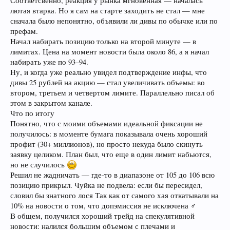
Соответсвенно, реакция у рынка мгновенная — началась
лютая втарка. Но я сам на старте заходить не стал — мне
сначала было непонятно, объявили ли дивы по обычке или по
префам.
Начал набирать позицию только на второй минуте — в
лимитах. Цена на момент новости была около 86, а я начал
набирать уже по 93–94.
Ну, и когда уже реально увидел подтверждение инфы, что
дивы 25 рублей на акцию — стал увеличивать объемы: во
втором, третьем и четвертом лимите. Параллельно писал об
этом в закрытом канале.
Что по итогу
Понятно, что с моими объемами идеальной фиксации не
получилось: в моменте бумага показывала очень хороший
профит (30+ миллионов), но просто некуда было скинуть
заявку целиком. План был, что еще в один лимит набьются,
но не случилось
Решил не жадничать — где-то в диапазоне от 105 до 106 всю
позицию прикрыл. Чуйка не подвела: если бы пересидел,
словил бы знатного лося Так как от самого хая откатывали на
10% на новости о том, что допэмиссия не исключена ‍♂️
В общем, получился хороший трейд на спекулятивной
новости: налился большим объемом с плечами и