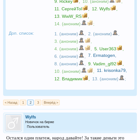
9.
Rickey
,
10. (аноним)
,
11.
СергейTol
,
12.
Wylfs
,
13.
WwW_RS
,
14. (аноним)
;
Доп. список:
1. (аноним)
,
2. (аноним)
,
3. (аноним)
,
4. (аноним)
,
5.
User363
,
7.
Ermatogen
,
6. (аноним)
,
8. (аноним)
,
9.
Vadim_gl92
,
11.
krisonka79
,
10. (аноним)
,
12.
Владимик
,
13. (аноним)
;
< Назад
1
2
3
Вперёд >
Wylfs
Новичок на бирже
Пользователь
Остался один платеж, народ давайте! За такие деньги это