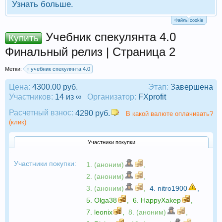
Узнать больше.
Файлы cookie
Учебник спекулянта 4.0
Купить
Финальный релиз | Страница 2
Метки:
учебник спекулянта 4.0
Цена:
4300.00 руб.
Этап:
Завершена
Участников:
14 из ∞
Организатор:
FXprofit
Расчетный взнос:
4290 руб.
В какой валюте оплачивать?
(клик)
Участники покупки
Участники покупки:
1. (аноним)
,
2. (аноним)
,
3. (аноним)
,
4.
nitro1900
,
5.
Olga38
,
6.
HappyXakep
,
7.
leonix
,
8. (аноним)
,