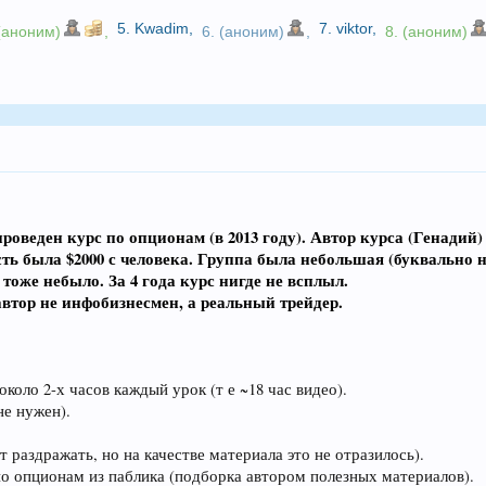
5.
Kwadim
,
7.
viktor
,
 (аноним)
,
6. (аноним)
,
8. (аноним)
оведен курс по опционам (в 2013 году). Автор курса (Генадий)
ь была $2000 с человека. Группа была небольшая (буквально н
оже небыло. За 4 года курс нигде не всплыл.
 автор не инфобизнесмен, а реальный трейдер.
около 2-х часов каждый урок (т е ~18 час видео).
е нужен).
 раздражать, но на качестве материала это не отразилось).
 по опционам из паблика (подборка автором полезных материалов).