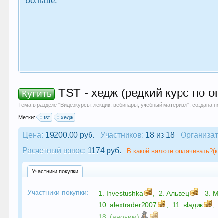
больше.
TST - хедж (pедкий курс по о
Купить
Тема в разделе "
Видеокурсы, лекции, вебинары, учебный материал
", создана 
Метки:
tst
хедж
Цена:
19200.00 руб.
Участников:
18 из 18
Организат
Расчетный взнос:
1174 руб.
В какой валюте оплачивать?(к
Участники покупки
Участники покупки:
1.
Investushka
,
2.
Альвец
,
3.
M
10.
alextrader2007
,
11.
вlaдик
,
18. (аноним)
;