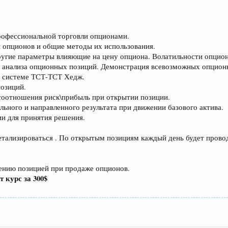
профессиональной торговли опционами.
ды опционов и общие методы их использования.
ругие параметры влияющие на цену опциона. Волатильности опцион
 анализа опционных позиций. Демонстрация всевозможных опционны
о системе ТСТ-ТСТ Хедж.
позиций.
соотношения риск\прибыль при открытии позиции.
льного и направленного результата при движении базового актива.
и для принятия решения.
етализироваться . По открытым позициям каждый день будет провод
лению позицией при продаже опционов.
 курс за 300$