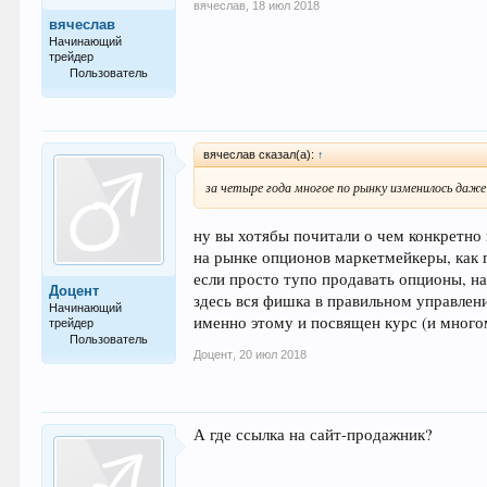
вячеслав
,
18 июл 2018
вячеслав
Начинающий
трейдер
Пользователь
44
вячеслав сказал(а):
↑
за четыре года многое по рынку изменилось даж
ну вы хотябы почитали о чем конкретно 
на рынке опционов маркетмейкеры, как п
если просто тупо продавать опционы, на
Доцент
здесь вся фишка в правильном управлен
Начинающий
именно этому и посвящен курс (и много
трейдер
Пользователь
Доцент
,
20 июл 2018
21
А где ссылка на сайт-продажник?