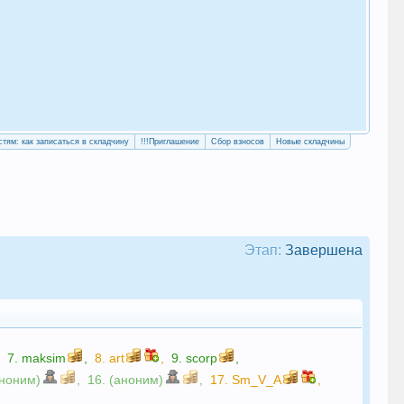
«Уч
сво
стям: как записаться в складчину
!!!Приглашение
Сбор взносов
Новые складчины
Этап:
Завершена
,
7.
maksim
,
8.
art
,
9.
scorp
,
аноним)
,
16. (аноним)
,
17.
Sm_V_A
,