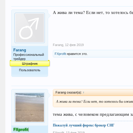
А жива ли тема? Если нет, то хотелось 
Farang
,
12 фев 2019
Farang
FXprofit
нравится это.
Профессиональный
трейдер
Штрафник
Пользователь
307
Farang сказал(а):
↑
А жива ли тема? Если нет, то хотелось бы ожив
тема жива, с человеком предлагающим за
Пожалуй лучший форекс брокер СНГ
FXprofit
FXprofit
,
13 фев 2019