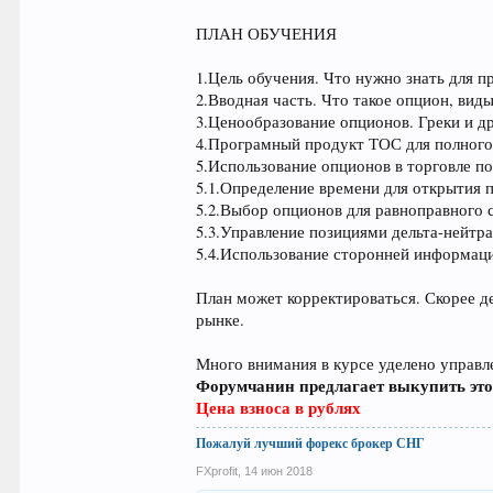
ПЛАН ОБУЧЕНИЯ
1.Цель обучения. Что нужно знать для 
2.Вводная часть. Что такое опцион, ви
3.Ценообразование опционов. Греки и д
4.Програмный продукт ТОС для полного
5.Использование опционов в торговле п
5.1.Определение времени для открытия 
5.2.Выбор опционов для равноправного 
5.3.Управление позициями дельта-нейтра
5.4.Использование сторонней информаци
План может корректироваться. Скорее д
рынке.
Много внимания в курсе уделено управ
Форумчанин предлагает выкупить этот
Цена взноса в рублях
Пожалуй лучший форекс брокер СНГ
FXprofit
,
14 июн 2018