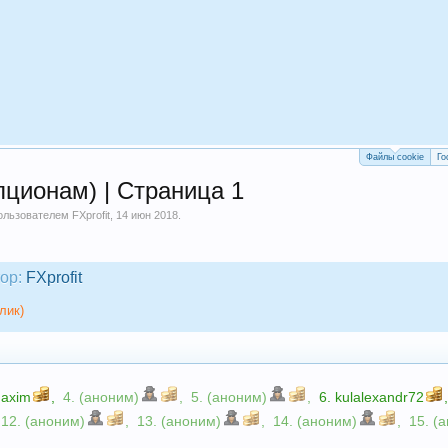
Файлы cookie
Го
пционам) | Страница 1
пользователем
FXprofit
,
14 июн 2018
.
ор:
FXprofit
лик)
axim
,
4. (аноним)
,
5. (аноним)
,
6.
kulalexandr72
12. (аноним)
,
13. (аноним)
,
14. (аноним)
,
15. (