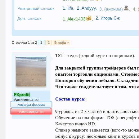
1.
life
,
2.
Andyyy
,
Резервный список:
3. (аноним)
,
4.
2.
Игорь Сн
;
Доп. список:
1.
Alex1403
,
Страница 1 из 2
1
2
Вперёд >
TST - хедж (pедкий курс по опционам).
Для закрытой группы трейдеров был пр
опытом торговли опционами. Стоимост
Повторов обучения небыло. Складчин т
Что также свидетельствует о том, что
FXprofit
Состав курса:
Администратор
Команда форума
9 уроков, из 2-х частей и длительностью 
Администратор
Обучение на платформе TOS (спецсофт н
64.024
Качество видео HD.
Спикер немного заикается (кого-то может
Бонус к курсу: несколько книг и курсов