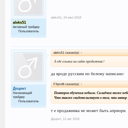
aleks51
,
24 июл 2018
aleks51
Активный трейдер
Пользователь
64
aleks51 сказал(а):
↑
А где ссылка на сайт-продажник?
да вроде русским по белому написано:
FXprofit сказал(а):
↑
Доцент
Повторов обучения небыло. Складчин тоже небыло
Начинающий
трейдер
Что также свидетельствует о том, что автор 
Пользователь
21
т е продажника не может быть априори.
Доцент
,
12 авг 2018