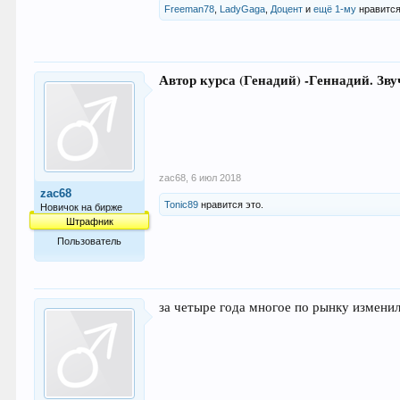
Freeman78
,
LadyGaga
,
Доцент
и
ещё 1-му
нравится
Автор курса (Генадий) -Геннадий. З
zac68
,
6 июл 2018
zac68
Tonic89
нравится это.
Новичок на бирже
Штрафник
Пользователь
5
за четыре года многое по рынку изменил