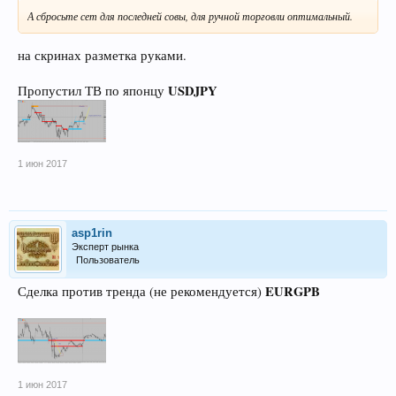
А сбросьте сет для последней совы, для ручной торговли оптимальный.
на скринах разметка руками.
USDJPY
Пропустил ТВ по японцу
1 июн 2017
asp1rin
Эксперт рынка
Пользователь
EURGPB
Сделка против тренда (не рекомендуется)
1 июн 2017