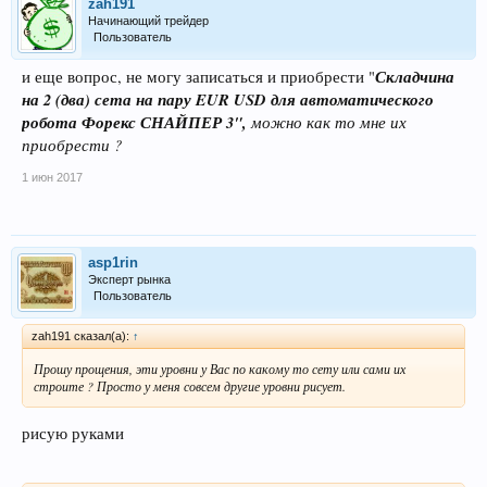
zah191
Начинающий трейдер
Пользователь
Складчина
и еще вопрос, не могу записаться и приобрести "
на 2 (два) сета на пару EUR
USD для автоматического
робота Форекс СНАЙПЕР 3",
можно как то мне их
приобрести ?
1 июн 2017
asp1rin
Эксперт рынка
Пользователь
zah191 сказал(а):
↑
Прошу прощения, эти уровни у Вас по какому то сету или сами их
строите ? Просто у меня совсем другие уровни рисует.
рисую руками