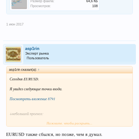
Размер файла:
64,6 КБ
Просмотров:
108
1 июн 2017
asp1rin
Эксперт рынка
Пользователь
asp1rin сказал(а):
↑
Сегодня EURUSD.
Я увидел следующие точки входа.
Посмотреть вложение 8791
+небольшой прогноз:
Нажмите, чтобы раскрыть...
Посмотреть вложение 8792
EURUSD также сбылся, но позже, чем я думал.