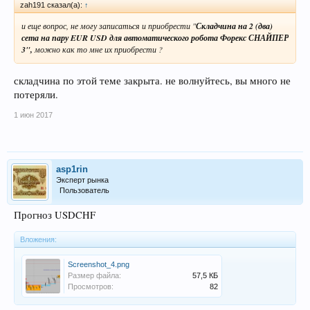
zah191 сказал(а):
↑
и еще вопрос, не могу записаться и приобрести "
Складчина на 2 (два)
сета на пару EUR
USD для автоматического робота Форекс СНАЙПЕР
3",
можно как то мне их приобрести ?
складчина по этой теме закрыта. не волнуйтесь, вы много не
потеряли.
1 июн 2017
asp1rin
Эксперт рынка
Пользователь
Прогноз USDCHF
Вложения:
Screenshot_4.png
Размер файла:
57,5 КБ
Просмотров:
82