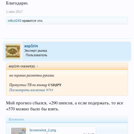
Благодарю.
1 июн 2017
mfkzt243
нравится это.
asp1rin
Эксперт рынка
Пользователь
asp1rin сказал(а):
↑
на скринах разметка руками.
Пропустил ТВ по японцу
USDJPY
Посмотреть вложение 8793
Мой прогноз сбылся, +290 пипсов, а если подержать, то все
+570 можно было бы взять.
Вложения:
Screenshot_2.png