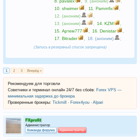
8.
pavalex
,
9. (аноним)
,
10.
shwimer
,
11.
Pammfix
,
12. (аноним)
,
13. (аноним)
,
14.
KZM
,
15.
Артем777
,
16.
Denistar
,
17.
Bitrader
,
18. (аноним)
;
(Запись в резервный список запрещена)
1
2
3
Вперёд >
Рекомендуем для торговли
Советники и терминал онлайн 24/7 без сбоёв:
Forex VPS —
минимальная задержка до брокера
Проверенные брокеры:
Tickmill
·
Forex4you
·
Alpari
FXprofit
Администратор
Команда форума
Администратор