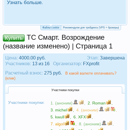
Узнать больше.
П
Р
Файлы cookie
Рекомендуем для трейдинга (VPS + брокеры)
ТС Смарт. Возрождение
Купить
(название изменено) | Страница 1
Цена:
4000.00 руб.
Этап:
Завершена
Участников:
13 из 16
Организатор:
FXprofit
Расчетный взнос:
275 руб.
В какой валюте оплачивать?
(клик)
Участники покупки
Участники покупки:
1. (аноним)
,
2.
Roman
,
3.
michel
,
4. (аноним)
,
5.
kwull
,
6.
XFX
,
7.
algol
,
8. (аноним)
,