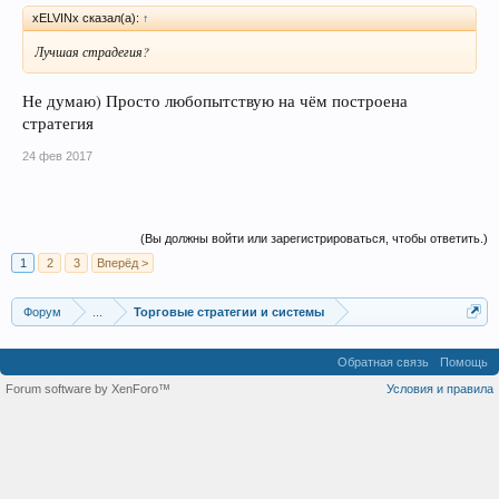
xELVINx сказал(а):
↑
Лучшая страдегия?
Не думаю) Просто любопытствую на чём построена
стратегия
24 фев 2017
(Вы должны войти или зарегистрироваться, чтобы ответить.)
1
2
3
Вперёд >
Форум
...
Торговые стратегии и системы
Обратная связь
Помощь
Forum software by XenForo™
Условия и правила