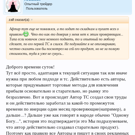
Опытный трейдер
Пользователь
zalf сказал(а):
↑
Афтар тут еще не появлялся, а то ходит по складкам и пугает всех о
привязке
. Что-то как-то доверия у меня нет к этим проверяющим...
Типа если новичок смог немного поднять, то и опытный по любому
сделает, по его первой ТС я слился. Не подумайте я не отговариваю,
честно сказать сам бы посмотрел на сей его продукт, но не за полную
стоимость, туда я уже не сунусь...
Доброго времени суток!
Тут всё просто, адаптация к текущей ситуации так или иначе
нужна при любом подходе и тс. Действительно есть авторы,
которые придумывают торговые методы для извлечения
прибыли основательно и старательно, но рынку это
безразлично. Вот и происходит Автор ТС создал свои труды
и он действительно заработал за какой-то промежуток
времени по инерции один месяц проверяющие(например), а
дальше...? Дальше уже как говорят в народе обычно "Одному
Богу...", история это подтверждает(и это Мы подразумеваем,
что автор действительно создавал старательно продукт).
Поэтому как правило все Авторы и пишут в своих рекламных