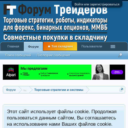
Войти или зарегистрироваться
Главная
🔥 Топ складчин
Пользователи
Форум
Поиск сообщений
Последние сообщения
Форум
...
Торговые стратегии и системы
Р
Этот сайт использует файлы cookie. Продолжая
x
С
пользоваться данным сайтом, Вы соглашаетесь
на использование нами Ваших файлов cookie.
V