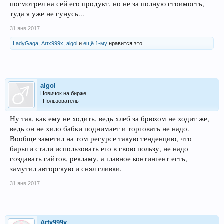
посмотрел на сей его продукт, но не за полную стоимость,
туда я уже не сунусь...
31 янв 2017
LadyGaga
,
Artx999x
,
algol
и
ещё 1-му
нравится это.
algol
Новичок на бирже
Пользователь
Ну так, как ему не ходить, ведь хлеб за брюхом не ходит же,
ведь он не хило бабки поднимает и торговать не надо.
Вообще заметил на том ресурсе такую тенденцию, что
барыги стали использовать его в свою пользу, не надо
создавать сайтов, рекламу, а главное контингент есть,
замутил авторскую и снял сливки.
31 янв 2017
Artx999x