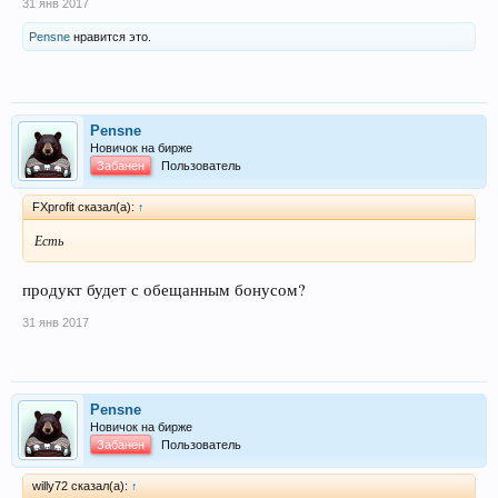
31 янв 2017
Pensne
нравится это.
Pensne
Новичок на бирже
Забанен
Пользователь
FXprofit сказал(а):
↑
Есть
продукт будет с обещанным бонусом?
31 янв 2017
Pensne
Новичок на бирже
Забанен
Пользователь
willy72 сказал(а):
↑