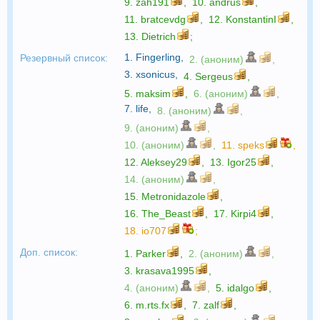
9.
zah191
,
10.
andrus
,
11.
bratcevdg
,
12.
KonstantinI
,
13.
Dietrich
;
1.
Fingerling
,
Резервный список:
2. (аноним)
,
3.
xsonicus
,
4.
Sergeus
,
5.
maksim
,
6. (аноним)
,
7.
life
,
8. (аноним)
,
9. (аноним)
,
10. (аноним)
,
11.
speks
,
12.
Aleksey29
,
13.
Igor25
,
14. (аноним)
,
15.
Metronidazole
,
16.
The_Beast
,
17.
Kirpi4
,
18.
io707
;
Доп. список:
1.
Parker
,
2. (аноним)
,
3.
krasava1995
,
4. (аноним)
,
5.
idalgo
,
6.
m.rts.fx
,
7.
zalf
,