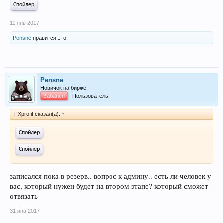
Спойлер
11 янв 2017
Pensne
нравится это.
Pensne
Новичок на бирже
Забанен
Пользователь
FXprofit сказал(а):
↑
Спойлер
Спойлер
записался пока в резерв.. вопрос к админу.. есть ли человек у
вас, который нужен будет на втором этапе? который сможет
отвязать
31 янв 2017