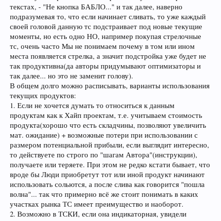
текстах, - "Не кнопка БАБЛО..." и так далее, наверно
подразумевая то, что если начинает сливать, то уже каждый
своей головой данную тс подстраивает под новые текущие
моменты, но есть одно НО, например покупая стрелочные
тс, очень часто Мы не понимаем почему в том или ином
места появляется стрелка, а значит подстройка уже будет не
так продуктивна(да авторы придумывают оптимизаторы и
так далее... но это не заменит голову).
В общем долго можно расписывать, варианты использования
текущих продуктов:
1. Если не хочется думать то относиться к данным
продуктам как к Хайп проектам, т.е. учитываем стоимость
продукта(хорошо что есть складчины, позволяют увеличить
мат. ожидание) + возможные потери при использовании с
размером потенциальной прибыли, если выглядит интересно,
то действуете по строго по "шагам Автора"(инструкции),
получаете или теряете. При этом не редко кстати бывает, что
вроде бы Люди приобретут тот или иной продукт начинают
использовать сольются, а после слива как говорится "пошла
волна"... так что примерно всё же стоит понимать в каких
участках рынка ТС имеет преимущество и наоборот.
2. Возможно в ТСКИ, если она индикаторная, увидели