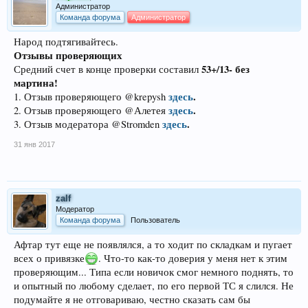
Администратор
Команда форума
Администратор
Народ подтягивайтесь.
Отзывы проверяющих
53+/13- без
Средний счет в конце проверки составил
мартина!
здесь
.
1. Отзыв проверяющего @krepysh
здесь
.
2. Отзыв проверяющего @Алетея
здесь
.
3. Отзыв модератора @Stromden
31 янв 2017
zalf
Модератор
Команда форума
Пользователь
Афтар тут еще не появлялся, а то ходит по складкам и пугает
всех о привязке
. Что-то как-то доверия у меня нет к этим
проверяющим... Типа если новичок смог немного поднять, то
и опытный по любому сделает, по его первой ТС я слился. Не
подумайте я не отговариваю, честно сказать сам бы