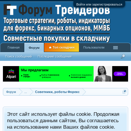
Войти или зарегистрироваться
Главная
🔥 Топ складчин
Пользователи
Форум
Поиск сообщений
Последние сообщения
Форум
...
Советники, роботы Форекс
Р
Этот сайт использует файлы cookie. Продолжая
x
С
пользоваться данным сайтом, Вы соглашаетесь
на использование нами Ваших файлов cookie.
V