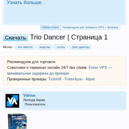
Узнать больше.
П
Р
Файлы cookie
Рекомендуем для трейдинга (VPS + брокеры)
Trio Dancer | Страница 1
Скачать
Метки:
trio dancer
мартин
сетка
трио дансер
Рекомендуем для торговли
Советники и терминал онлайн 24/7 без сбоёв:
Forex VPS —
минимальная задержка до брокера
Проверенные брокеры:
Tickmill
·
Forex4you
·
Alpari
Vitrion
Легенда биржи
Пользователь