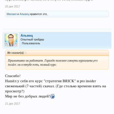
20 дек 2017
Михаил
и
Альвец
нравится это.
Альвец
Опытный трейдер
Пользователь
life сказал(а):
↑
Примитивно он работает. Гораздо полезнее глянуть нургалиева pro
insider, он в ютубе есть, полный курс.
Спасибо!
Нашёл у себя его курс "стратегия BRICK" и pro insider
свеженький (7 частей) скачал. (Где столько времени взять на
просмотр?)
Мир не без добрых людей!
21 дек 2017