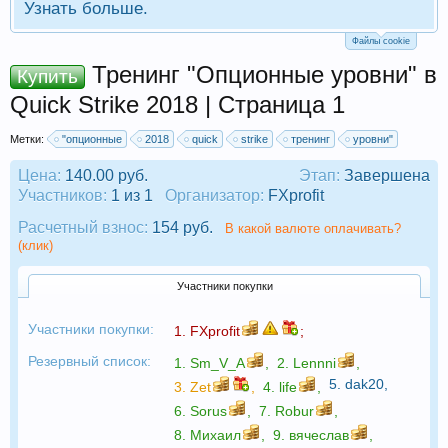
Узнать больше.
Файлы cookie
Тренинг "Опционные уровни" в
Купить
Quick Strike 2018 | Страница 1
Метки:
"опционные
2018
quick
strike
тренинг
уровни"
Цена:
140.00 руб.
Этап:
Завершена
Участников:
1 из 1
Организатор:
FXprofit
Расчетный взнос:
154 руб.
В какой валюте оплачивать?
(клик)
Участники покупки
Участники покупки:
1.
FXprofit
;
Резервный список:
1.
Sm_V_A
,
2.
Lennni
,
5.
dak20
,
3.
Zet
,
4.
life
,
6.
Sorus
,
7.
Robur
,
8.
Михаил
,
9.
вячеслав
,