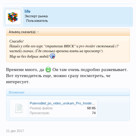
life
Эксперт рынка
Пользователь
Альвец сказал(а):
↑
Спасибо!
Нашёл у себя его курс "стратегия BRICK" и pro insider свеженький (7
частей) скачал. (Где столько времени взять на просмотр?)
Мир не без добрых людей!
Времени много, да
Он там очень подробно разжевывает.
Вот путеводитель еще, можно сразу посмотреть, че
интересует.
Вложения:
Putevoditel_po_video_urokam_Pro_Insider.zip
Размер файла:
68 КБ
Просмотров:
74
21 дек 2017