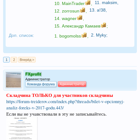
11.
maksim
,
10.
MainTrader
,
13.
a!38
,
12.
zorrosun
,
14.
wagner
,
15.
Александр Камаев
;
2.
Myky
;
Доп. список:
1.
bogomolss
,
1
2
Вперёд >
FXprofit
Администратор
Команда форума
Администратор
Складчина ТОЛЬКО для участников складчины
https://forum-treiderov.com/index.php?threads/bilet-v-opcionnyj-
analiz-foreks-v-2017-godu.443/
Если вы не учавствовали в эту не записывайтесь.