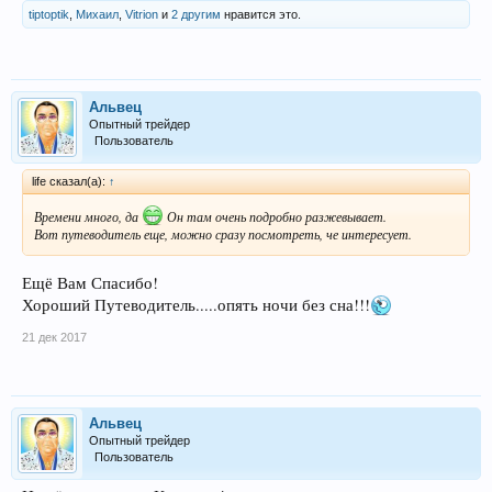
tiptoptik
,
Михаил
,
Vitrion
и
2 другим
нравится это.
Альвец
Опытный трейдер
Пользователь
life сказал(а):
↑
Времени много, да
Он там очень подробно разжевывает.
Вот путеводитель еще, можно сразу посмотреть, че интересует.
Ещё Вам Спасибо!
Хороший Путеводитель.....опять ночи без сна!!!
21 дек 2017
Альвец
Опытный трейдер
Пользователь