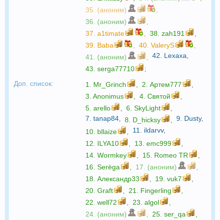
35. (аноним)
,
36. (аноним)
,
37.
a1timate
,
38.
zah191
,
39.
Baba
,
40.
ValeryS
,
42.
Lexaxa
,
41. (аноним)
,
43.
serga77710
;
Доп. список:
1.
Mr_Grinch
,
2.
Артем777
,
3.
Anonimus
,
4.
Святой
,
5.
arello
,
6.
SkyLight
,
7.
tanap84
,
9.
Dusty
,
8.
D_hicksy
,
11.
ildarvv
,
10.
bllaize
,
12.
ILYA10
,
13.
emc999
,
14.
Wormkey
,
15.
Romeo TR
,
16.
Serёga
,
17. (аноним)
,
18.
Александр33
,
19.
vuk7
,
20.
Graft
,
21.
Fingerling
,
22.
well72
,
23.
algol
,
24. (аноним)
,
25.
ser_qa
,