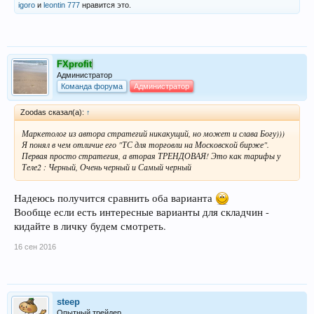
igoro
и
leontin 777
нравится это.
FXprofit
Администратор
Команда форума
Администратор
Zoodas сказал(а):
↑
Маркетолог из автора стратегий никакущий, но может и слава Богу)))
Я понял в чем отличие его "ТС для торговли на Московской бирже".
Первая просто стратегия, а вторая ТРЕНДОВАЯ! Это как тарифы у
Теле2 : Черный, Очень черный и Самый черный
Надеюсь получится сравнить оба варианта
Вообще если есть интересные варианты для складчин -
кидайте в личку будем смотреть.
16 сен 2016
steep
Опытный трейдер