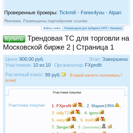
Проверенные брокеры:
Tickmill
·
Forex4you
·
Alpari
Реклама. Размещены партнёрские ссылки.
Файлы cookie
Рекомендуем для трейдинга (VPS + брокеры)
Трендовая ТС для торговли на
Купить
Московской бирже 2 | Страница 1
Цена:
900.00 руб.
Этап:
Завершена
Участников:
10 из 10
Организатор:
FXprofit
Расчетный взнос:
99 руб.
В какой валюте оплачивать?
(клик)
Участники покупки
Участники покупки:
1.
FXprofit
,
2.
Мария1994
,
3.
willy72
,
4.
igoro
,
5.
vasy
,
6.
losi5
,
7.
Sergei
,
8. (аноним)
,