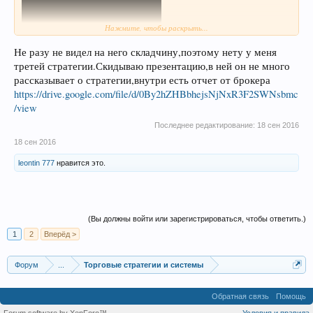
Нажмите, чтобы раскрыть...
эмоциональный паренёк Зайцев.....
Не разу не видел на него складчину,поэтому нету у меня
третей стратегии.Скидываю презентацию,в ней он не много
рассказывает о стратегии,внутри есть отчет от брокера
https://drive.google.com/file/d/0By2hZHBbhejsNjNxR3F2SWNsbmc
/view
Последнее редактирование:
18 сен 2016
18 сен 2016
leontin 777
нравится это.
(Вы должны войти или зарегистрироваться, чтобы ответить.)
1
2
Вперёд >
Форум
...
Торговые стратегии и системы
Обратная связь
Помощь