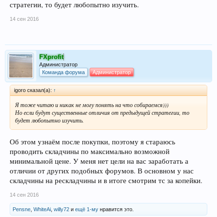
стратегии, то будет любопытно изучить.
14 сен 2016
FXprofit
Администратор
Команда форума
Администратор
igoro сказал(а):
↑
Я тоже читаю и никак не могу понять на что собираемся)))
Но если будут существенные отличия от предыдущей стратегии, то
будет любопытно изучить.
Об этом узнаём после покупки, поэтому я стараюсь
проводить складчины по максимально возможной
минимальной цене. У меня нет цели на вас заработать а
отличии от других подобных форумов. В основном у нас
складчины на рескладчины и в итоге смотрим тс за копейки.
14 сен 2016
Pensne
,
WhiteAi
,
willy72
и
ещё 1-му
нравится это.