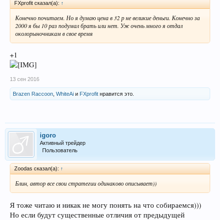
FXprofit сказал(а):
↑
Конечно почитаем. Но я думаю цена в 32 р не великие деньги. Конечно за
2000 я бы 10 раз подумал брать или нет. Уж очень много я отдал
околорыночникам в свое время
+1
13 сен 2016
Brazen Raccoon
,
WhiteAi
и
FXprofit
нравится это.
igoro
Активный трейдер
Пользователь
Zoodas сказал(а):
↑
Блин, автор все свои стратегии одинаково описывает))
Я тоже читаю и никак не могу понять на что собираемся)))
Но если будут существенные отличия от предыдущей