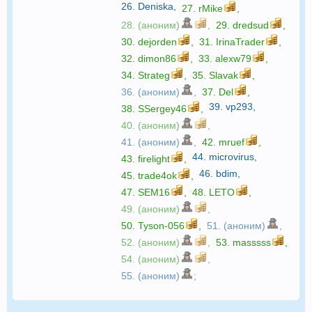
26.
Deniska
,
27.
rMike
,
28. (аноним)
,
29.
dredsud
,
30.
dejorden
,
31.
IrinaTrader
,
32.
dimon86
,
33.
alexw79
,
34.
Strateg
,
35.
Slavak
,
36. (аноним)
,
37.
Del
,
39.
vp293
,
38.
SSergey46
,
40. (аноним)
,
41. (аноним)
,
42.
mruef
,
44.
microvirus
,
43.
firelight
,
46.
bdim
,
45.
trade4ok
,
47.
SEM16
,
48.
LETO
,
49. (аноним)
,
50.
Tyson-056
,
51. (аноним)
,
52. (аноним)
,
53.
masssss
,
54. (аноним)
,
55. (аноним)
;