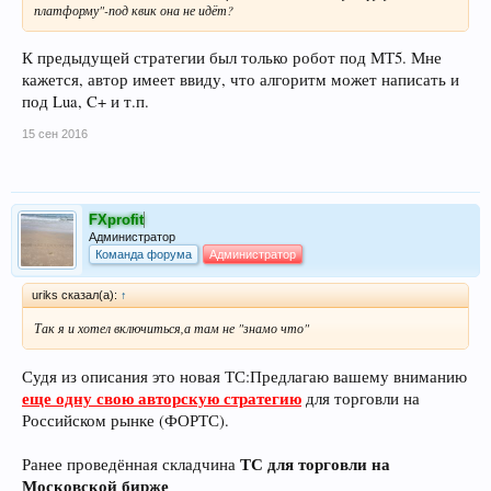
платформу"-под квик она не идёт?
К предыдущей стратегии был только робот под МТ5. Мне
кажется, автор имеет ввиду, что алгоритм может написать и
под Lua, C+ и т.п.
15 сен 2016
FXprofit
Администратор
Команда форума
Администратор
uriks сказал(а):
↑
Так я и хотел включиться,а там не "знамо что"
Судя из описания это новая ТС:Предлагаю вашему вниманию
еще одну свою авторскую стратегию
для торговли на
Российском рынке (ФОРТС).
ТС для торговли на
Ранее проведённая складчина
Московской бирже