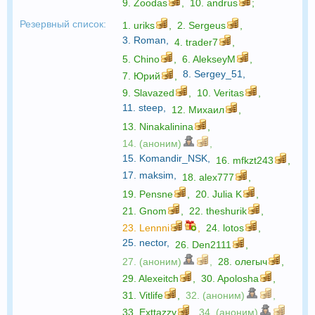
9.
Zoodas
,
10.
andrus
;
Резервный список:
1.
uriks
,
2.
Sergeus
,
3.
Roman
,
4.
trader7
,
5.
Chino
,
6.
AlekseyM
,
8.
Sergey_51
,
7.
Юрий
,
9.
Slavazed
,
10.
Veritas
,
11.
steep
,
12.
Михаил
,
13.
Ninakalinina
,
14. (аноним)
,
15.
Komandir_NSK
,
16.
mfkzt243
,
17.
maksim
,
18.
alex777
,
19.
Pensne
,
20.
Julia K
,
21.
Gnom
,
22.
theshurik
,
23.
Lennni
,
24.
lotos
,
25.
nector
,
26.
Den2111
,
27. (аноним)
,
28.
олегыч
,
29.
Alexeitch
,
30.
Apolosha
,
31.
Vitlife
,
32. (аноним)
,
33.
Exttazzy
,
34. (аноним)
,