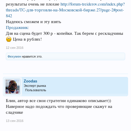
результаты очень не плохие
http://forum-treiderov.com/index.php?
threads/ТС-для-торговли-на-Московской-бирже.27/page-2#post-
842
Надеюсь сможем и эту взять
Продажник:
Для на сцена будет 300 р - копейки. Так берем с рескладчины
Цена в рублях!
12 сен 2016
Фехумен
нравится это.
Zoodas
Эксперт рынка
Пользователь
Блин, автор все свои стратегии одинаково описывает))
Наверное надо подождать что проверяющие скажут на
сладчике
13 сен 2016