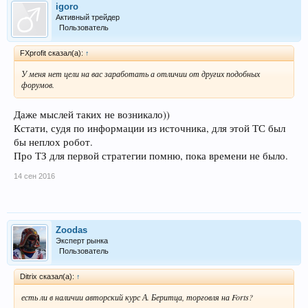
igoro
Активный трейдер
Пользователь
FXprofit сказал(а):
↑
У меня нет цели на вас заработать а отличии от других подобных
форумов.
Даже мыслей таких не возникало))
Кстати, судя по информации из источника, для этой ТС был
бы неплох робот.
Про ТЗ для первой стратегии помню, пока времени не было.
14 сен 2016
Zoodas
Эксперт рынка
Пользователь
Ditrix сказал(а):
↑
есть ли в наличии авторский курс А. Беритца, торговля на Forts?