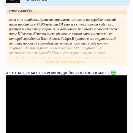
steep сказал(а):
↑
Если я не ошибаюсь,прошлая стратегия основана на коробке,покупай
после пробития в 17.00,ведь так?Я это все к чем,знаю от куда ноги
растут и кто автор стратегии.Даю намек,это бывшие завсегдатели в
чате Шевелева.Кстати,очень однако не плохая закономерность на
которой заработал Иван Коваль-Зайцев.В кратце о его стратегии:В
пятницу продавай в понедельник вечером покупай,с среду покупки
закрывай.И вторая,после 17.00 покупай в 23.50 закрывай.Без
анализа,просто открывай)Однако если верить ему,он не плохо
заработал.Кому станет интересно,он свою стратегию в свободном
Нажмите, чтобы раскрыть...
доступе расскажет.Есть у него еще одна,которую он продают,основана
на таких же закономерностях.
а что за третья стратегия(подробности) гони в массы