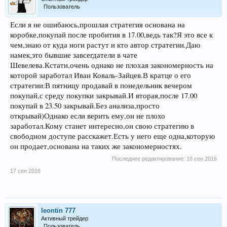
Пользователь
Если я не ошибаюсь,прошлая стратегия основана на
коробке,покупай после пробития в 17.00,ведь так?Я это все к
чем,знаю от куда ноги растут и кто автор стратегии.Даю
намек,это бывшие завсегдатели в чате
Шевелева.Кстати,очень однако не плохая закономерность на
которой заработал Иван Коваль-Зайцев.В кратце о его
стратегии:В пятницу продавай в понедельник вечером
покупай,с среду покупки закрывай.И вторая,после 17.00
покупай в 23.50 закрывай.Без анализа,просто
открывай)Однако если верить ему,он не плохо
заработал.Кому станет интересно,он свою стратегию в
свободном доступе расскажет.Есть у него еще одна,которую
он продает,основана на таких же закономерностях.
Последнее редактирование:
18 сен 2016
17 сен 2016
leontin 777
Активный трейдер
Пользователь