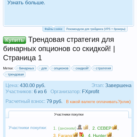
Узнать больше.
П
Р
Файлы cookie
Рекомендуем для трейдинга (VPS + брокеры)
Трендовая стратегия для
Купить
бинарных опционов со скидкой! |
Страница 1
Метки:
бинарных
для
опционов
скидкой!
стратегия
трендовая
Цена:
430.00 руб.
Этап:
Завершена
Участников:
6 из 6
Организатор:
FXprofit
Расчетный взнос:
79 руб.
В какой валюте оплачивать?(клик)
Участники покупки
Участники покупки:
1. (аноним)
,
2.
CEBEP
,
3.
Farang
,
4.
Hunter
,