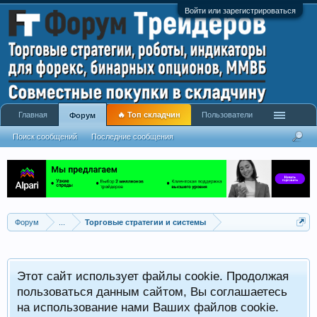
Войти или зарегистрироваться
Главная
🔥 Топ складчин
Пользователи
Форум
Поиск сообщений
Последние сообщения
Форум
...
Торговые стратегии и системы
Р
Этот сайт использует файлы cookie. Продолжая
x
С
пользоваться данным сайтом, Вы соглашаетесь
на использование нами Ваших файлов cookie.
V