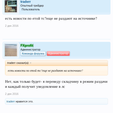
traderr
Опытный трейдер
Пользователь
есть новости по етой тс?еще не раздают на источнике?
2 дек 2016
FXprofit
Администратор
Команда форума
Администратор
traderr сказал(а):
↑
есть новости по етой тс?еще не раздают на источнике?
Нет, как только будет- я переведу складчину в режим раздачи
и каждый получит уведомление в лс
2 дек 2016
traderr
нравится это.