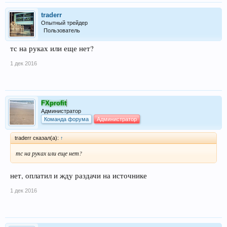
traderr
Опытный трейдер
Пользователь
тс на руках или еще нет?
1 дек 2016
FXprofit
Администратор
Команда форума
Администратор
traderr сказал(а):
↑
тс на руках или еще нет?
нет, оплатил и жду раздачи на источнике
1 дек 2016