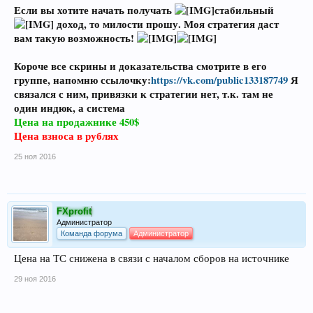
Если вы хотите начать получать
стабильный
доход, то милости прошу. Моя стратегия даст
вам такую возможность!
Короче все скрины и доказательства смотрите в его
группе, напомню ссылочку:
https://vk.com/public133187749
Я
связался с ним, привязки к стратегии нет, т.к. там не
один индюк, а система
Цена на продажнике 450$
Цена взноса в рублях
25 ноя 2016
FXprofit
Администратор
Команда форума
Администратор
Цена на ТС снижена в связи с началом сборов на источнике
29 ноя 2016