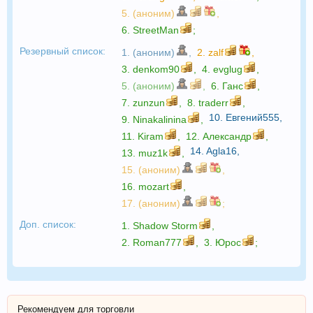
5. (аноним)
,
6.
StreetMan
;
Резервный список:
1. (аноним)
,
2.
zalf
,
3.
denkom90
,
4.
evglug
,
5. (аноним)
,
6.
Ганс
,
7.
zunzun
,
8.
traderr
,
10.
Евгений555
,
9.
Ninakalinina
,
11.
Kiram
,
12.
Александр
,
14.
Agla16
,
13.
muz1k
,
15. (аноним)
,
16.
mozart
,
17. (аноним)
;
Доп. список:
1.
Shadow Storm
,
2.
Roman777
,
3.
Юрос
;
Рекомендуем для торговли