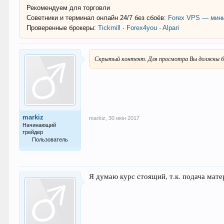
Рекомендуем для торговли
Советники и терминал онлайн 24/7 без сбоёв:
Forex VPS — мини
Проверенные брокеры:
Tickmill
·
Forex4you
·
Alpari
Скрытый контент. Для просмотра Вы должны б
markiz
markiz
,
30 июн 2017
Начинающий
трейдер
Пользователь
19
Я думаю курс стоящий, т.к. подача мат