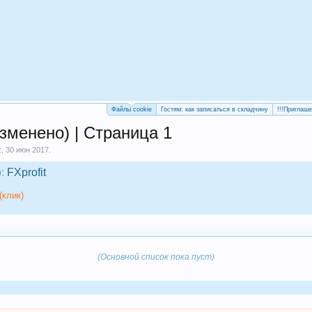
Файлы cookie
Гостям: как записаться в складчину
!!!Приглаш
зменено) | Страница 1
z
,
30 июн 2017
.
:
FXprofit
(клик)
(Основной список пока пуст)