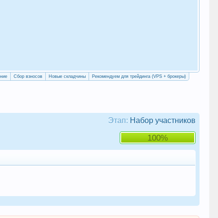
«Уч
сво
ение
Сбор взносов
Новые складчины
Рекомендуем для трейдинга (VPS + брокеры)
Этап:
Набор участников
100%