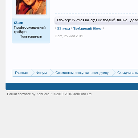
Спойлер:
Учиться никогда не поздно! Знание - дел
iZam
Профессиональный
*
BB-коды
*
Трейдерский Юмор
*
трейдер
iZam
,
25 июл 2019
Пользователь
373
Главная
Форум
Совместные покупки в складчину
Складчина н
Forum software by XenForo™
©2010-2016 XenForo Ltd.