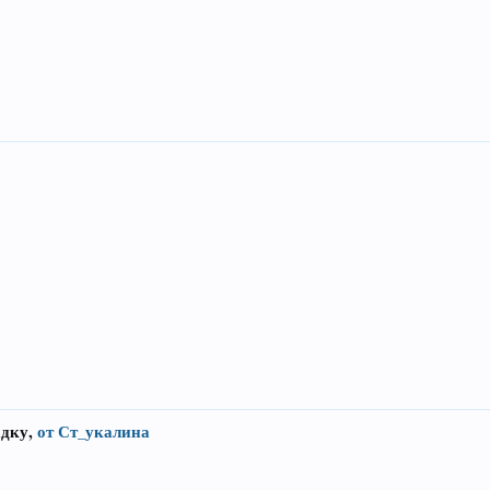
.
адку,
от Ст_укалина