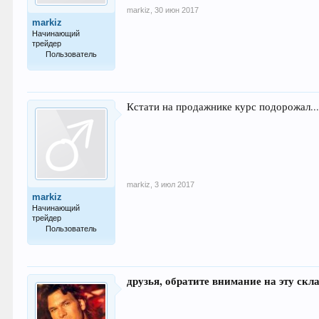
markiz
,
30 июн 2017
markiz
Начинающий
трейдер
Пользователь
19
Кстати на продажнике курс подорожал..
markiz
,
3 июл 2017
markiz
Начинающий
трейдер
Пользователь
19
друзья, обратите внимание на эту скл