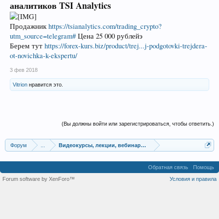
аналитиков TSI Analytics
Продажник
https://tsianalytics.com/trading_crypto?
utm_source=telegram#
Цена 25 000 рублейэ
Берем тут
https://forex-kurs.biz/product/trej...j-podgotovki-trejdera-
ot-novichka-k-ekspertu/
3 фев 2018
Vitrion
нравится это.
(Вы должны войти или зарегистрироваться, чтобы ответить.)
Форум
...
Видеокурсы, лекции, вебинары, учебный материал
Обратная связь
Помощь
Forum software by XenForo™
Условия и правила