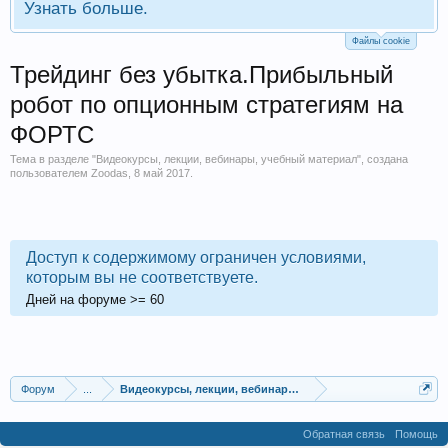
Узнать больше.
Файлы cookie
Трейдинг без убытка.Прибыльный
робот по опционным стратегиям на
ФОРТС
Тема в разделе "
Видеокурсы, лекции, вебинары, учебный материал
", создана
пользователем
Zoodas
,
8 май 2017
.
Доступ к содержимому ограничен условиями,
которым вы не соответствуете.
Дней на форуме
>=
60
Форум
...
Видеокурсы, лекции, вебинары, учебный материал
Обратная связь
Помощь