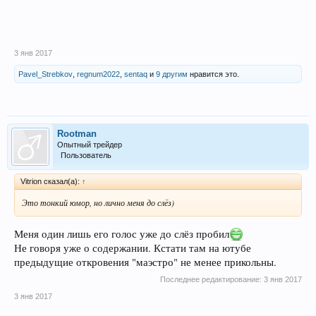
3 янв 2017
Pavel_Strebkov
,
regnum2022
,
sentaq
и
9 другим
нравится это.
Rootman
Опытный трейдер
Пользователь
Vitrion сказал(а):
↑
Это тонкий юмор, но лично меня до слёз)
Меня один лишь его голос уже до слёз пробил
Не говоря уже о содержании. Кстати там на ютубе
предыдущие откровения "маэстро" не менее прикольны.
Последнее редактирование:
3 янв 2017
3 янв 2017