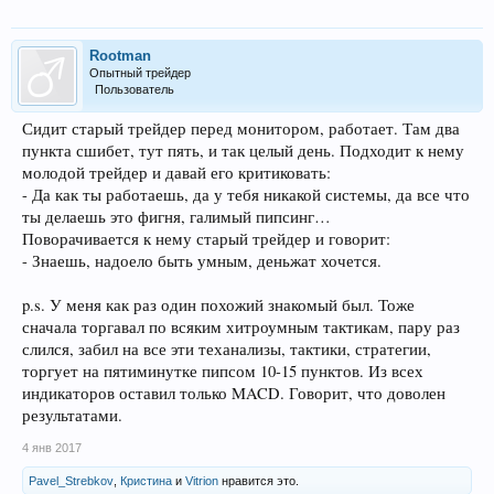
Rootman
Опытный трейдер
Пользователь
Сидит старый трейдер перед монитором, работает. Там два
пункта сшибет, тут пять, и так целый день. Подходит к нему
молодой трейдер и давай его критиковать:
- Да как ты работаешь, да у тебя никакой системы, да все что
ты делаешь это фигня, галимый пипсинг…
Поворачивается к нему старый трейдер и говорит:
- Знаешь, надоело быть умным, деньжат хочется.
p.s. У меня как раз один похожий знакомый был. Тоже
сначала торгавал по всяким хитроумным тактикам, пару раз
слился, забил на все эти теханализы, тактики, стратегии,
торгует на пятиминутке пипсом 10-15 пунктов. Из всех
индикаторов оставил только MACD. Говорит, что доволен
результатами.
4 янв 2017
Pavel_Strebkov
,
Кристина
и
Vitrion
нравится это.