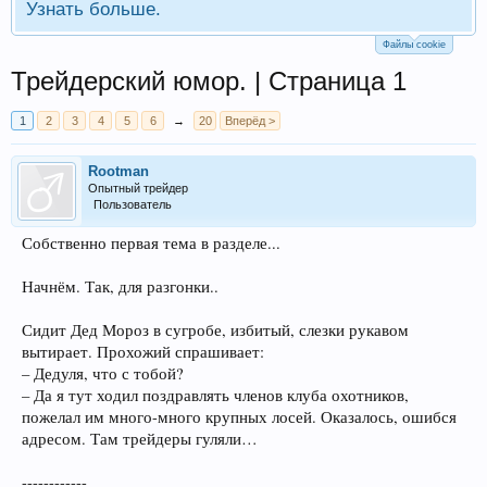
Узнать больше.
Файлы cookie
Трейдерский юмор. | Страница 1
1
2
3
4
5
6
→
20
Вперёд >
Rootman
Опытный трейдер
Пользователь
Собственно первая тема в разделе...
Начнём. Так, для разгонки..
Сидит Дед Мороз в сугробе, избитый, слезки рукавом
вытирает. Прохожий спрашивает:
– Дедуля, что с тобой?
– Да я тут ходил поздравлять членов клуба охотников,
пожелал им много-много крупных лосей. Оказалось, ошибся
адресом. Там трейдеры гуляли…
------------