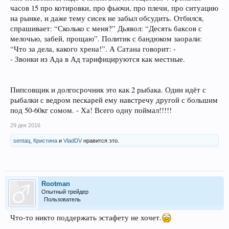
часов 15 про котировки, про фьючи, про плечи, про ситуацию
на рынке, и даже тему сисек не забыл обсудить. Отбился,
спрашивает: “Сколько с меня?” Дьявол: “Десять баксов с
мелочью, забей, прощаю”. Политик с бандюком заорали:
“Что за дела, какого хрена!”. А Сатана говорит: -
- Звонки из Ада в Ад тарифицируются как местные.
Пипсовщик и долгосрочник это как 2 рыбака. Один идёт с
рыбалки с ведром пескарей ему навстречу другой с большим
под 50-60кг сомом. - Ха! Всего одну поймал!!!!!
29 дек 2016
sentaq
,
Кристина
и
VladDV
нравится это.
Rootman
Опытный трейдер
Пользователь
Что-то никто поддержать эстафету не хочет.