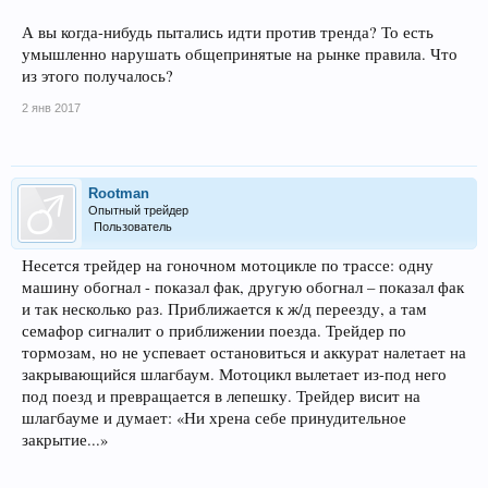
А вы когда-нибудь пытались идти против тренда? То есть
умышленно нарушать общепринятые на рынке правила. Что
из этого получалось?
2 янв 2017
Rootman
Опытный трейдер
Пользователь
Несется трейдер на гоночном мотоцикле по трассе: одну
машину обогнал - показал фак, другую обогнал – показал фак
и так несколько раз. Приближается к ж/д переезду, а там
семафор сигналит о приближении поезда. Трейдер по
тормозам, но не успевает остановиться и аккурат налетает на
закрывающийся шлагбаум. Мотоцикл вылетает из-под него
под поезд и превращается в лепешку. Трейдер висит на
шлагбауме и думает: «Ни хрена себе принудительное
закрытие...»