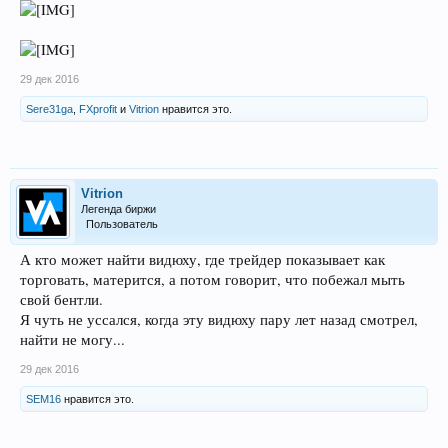
29 дек 2016
Sere31ga
,
FXprofit
и
Vitrion
нравится это.
Vitrion
Легенда биржи
Пользователь
А кто может найти видюху, где трейдер показывает как
торговать, матерится, а потом говорит, что побежал мыть
свой бентли.
Я чуть не уссался, когда эту видюху пару лет назад смотрел,
найти не могу...
29 дек 2016
SEM16
нравится это.