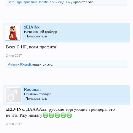
Sere31ga
,
Кристина
,
leontin 777
и
ещё 1-му
нравится это.
xELVINx
Начинающий трейдер
Пользователь
Всех С НГ, всем профита)
2 янв 2017
Vitrion
и
FXprofit
нравится это.
Rootman
Опытный трейдер
Пользователь
xELVINx
, ДААААаа, русские торгующие трейдеры это
нечто. Ржу нимагу
3 янв 2017