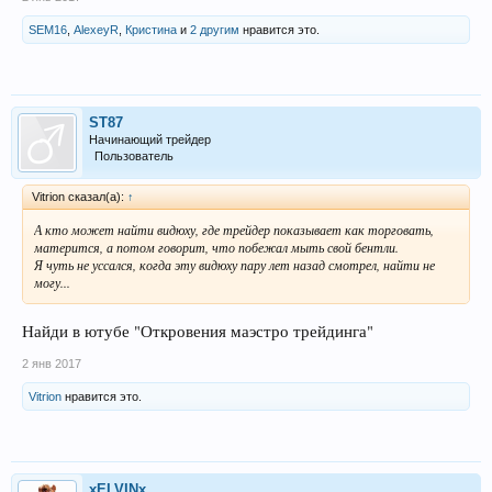
SEM16
,
AlexeyR
,
Кристина
и
2 другим
нравится это.
ST87
Начинающий трейдер
Пользователь
Vitrion сказал(а):
↑
А кто может найти видюху, где трейдер показывает как торговать,
матерится, а потом говорит, что побежал мыть свой бентли.
Я чуть не уссался, когда эту видюху пару лет назад смотрел, найти не
могу...
Найди в ютубе "Откровения маэстро трейдинга"
2 янв 2017
Vitrion
нравится это.
xELVINx