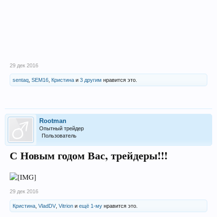
29 дек 2016
sentaq
,
SEM16
,
Кристина
и
3 другим
нравится это.
Rootman
Опытный трейдер
Пользователь
С Новым годом Вас, трейдеры!!!
29 дек 2016
Кристина
,
VladDV
,
Vitrion
и
ещё 1-му
нравится это.