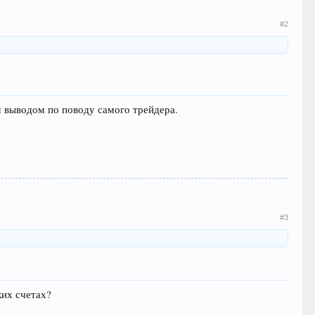
#2
м выводом по поводу самого трейдера.
#3
ких счетах?