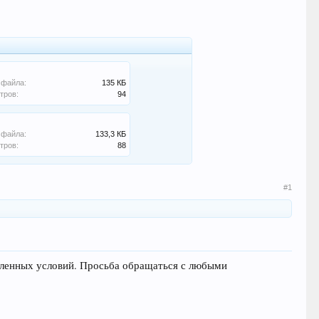
 файла:
135 КБ
тров:
94
 файла:
133,3 КБ
тров:
88
#1
исленных условий. Просьба обращаться с любыми