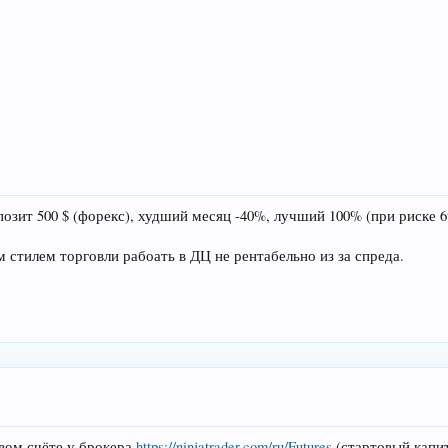
позит 500 $ (форекс), худший месяц -40%, лучший 100% (при риске 
м стилем торговли рабоать в ДЦ не рентабельно из за спреда.
овом счёте у брокера
https://ninjatrader.com/ru/Futures
(стартовый капит