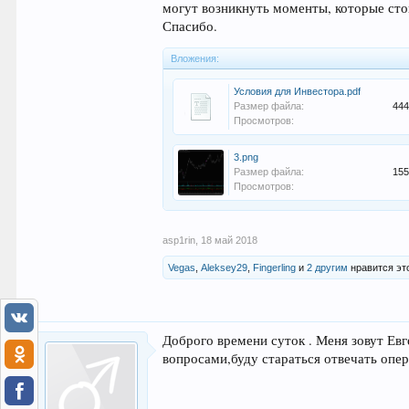
могут возникнуть моменты, которые сто
Спасибо.
Вложения:
Условия для Инвестора.pdf
Размер файла:
444
Просмотров:
3.png
Размер файла:
155
Просмотров:
asp1rin
,
18 май 2018
Vegas
,
Aleksey29
,
Fingerling
и
2 другим
нравится эт
Доброго времени суток . Меня зовут Ев
вопросами,буду стараться отвечать опер