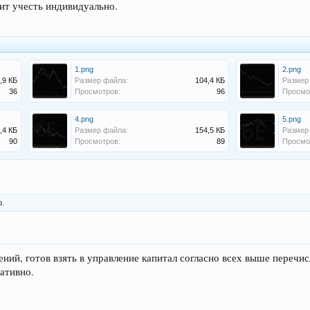
ит учесть индивидуально.
1.png
2.png
,9 КБ
Размер файла:
104,4 КБ
Размер
36
Просмотров:
96
Просмо
4.png
5.png
,4 КБ
Размер файла:
154,5 КБ
Размер
90
Просмотров:
89
Просмо
о.
гений, готов взять в управление капитал согласно всех выше переч
ативно.