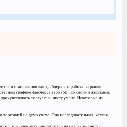
ития и становления как трейдера это работа на рынке
астерном графике фьючерса евро (6Е), со своими жесткими,
и прочувствовать торгуемый инструмент. Некоторые из
 торговлей на демо счете. Она последовательная, четкая,
сторского депозита для торговли на реальном счету с