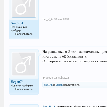
Sm_V_A
,
18 май 2018
Sm_V_A
Начинающий
трейдер
Пользователь
28
На рынке около 5 лет , максимальный де
инструмент 6Е (скальпинг ).
От форекса отказался, потому как с мои
Evgen74
,
18 май 2018
Evgen74
asp1rin
и
Vitrion
нравится это.
Новичок на бирже
Пользователь
9
Sm_V_A
, торговать буду на одном торг