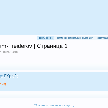
Файлы cookie
Гостям: как записаться в складчину
!!!Приглаш
-Treiderov | Страница 1
in
,
18 май 2018
.
р:
FXprofit
лик)
(Основной список пока пуст)