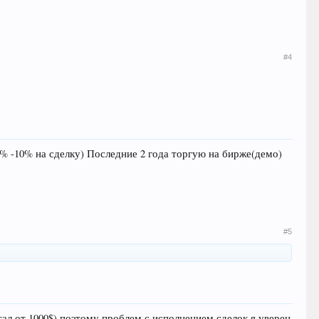
#4
6% -10% на сделку) Последние 2 года торгую на бирже(демо)
#5
ал от 1000$) поэтому проблем с исполнением сделок я уверен