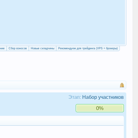
«Уч
сво
ение
Сбор взносов
Новые складчины
Рекомендуем для трейдинга (VPS + брокеры)
Этап:
Набор участников
0%