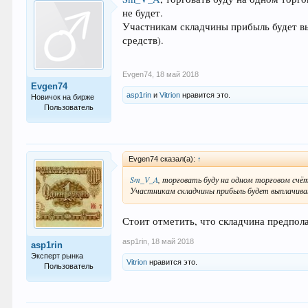
не будет.
Участникам складчины прибыль будет вы
средств).
Evgen74
,
18 май 2018
Evgen74
asp1rin
и
Vitrion
нравится это.
Новичок на бирже
Пользователь
9
Evgen74 сказал(а):
↑
Sm_V_A
, торговать буду на одном торговом счёт
Участникам складчины прибыль будет выплачиват
Стоит отметить, что складчина предпола
asp1rin
,
18 май 2018
asp1rin
Эксперт рынка
Vitrion
нравится это.
Пользователь
803