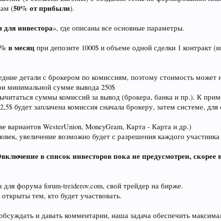
50% от прибыли
ам (
).
я для инвестора
», где описаны все основные параметры.
% в месяц
при депозите 1000$ и объеме одной сделки 1 контракт (
дние детали с брокером по комиссиям, поэтому стоимость может н
при минимальной сумме вывода 250$
ычитаться суммы комиссий за вывод (брокера, банка и пр.). К прим
2,5$ будет заплачена комиссия сначала брокеру, затем системе, для 
 вариантов WesterUnion, MoneyGram, Карта - Карта и др.)
ловек, увеличение возможно будет с разрешения каждого участника 
включение в список инвесторов пока не предусмотрен, скорее 
для форума forum-treiderov.com, свой трейдер на бирже.
открыты тем, кто будет участвовать.
обсуждать и давать комментарии, наша задача обеспечить максима