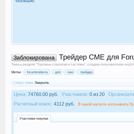
больше.
Трейдер СМЕ для Forum
Заблокирована
Тема в разделе "
Торговые стратегии и системы
", создана пользователем
asp1r
Метки:
forumtreiderov
для
сме
трейдер
Статус темы:
Закрыта.
Цена:
74760.00 руб.
Участников:
0 из 20
Организато
Расчетный взнос:
4112 руб.
В какой валюте оплачивать?(к
Участники покупки