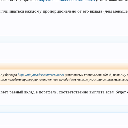
плачиваться каждому пропорционально от его вклада (чем меньше 
е у брокера
https://ninjatrader.com/ru/Futures
(стартовый капитал от 1000$) поэтому про
ься каждому пропорционально от его вклада (чем меньше участников тем меньше за
гает равный вклад в портфель, соответственно выплата всем будет