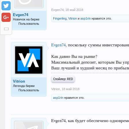
Evgen74
,
18 май 2018
Evgen74
Fingerling
,
Vitrion
и
asp1rin
нравится это.
Новичок на бирже
Пользователь
9
Evgen74
, поскольку суммы инвестирован
Как давно Вы на рынке?
Максимальный депозит, которым Вы уп
Ваш лучший и худший месяц по прибыли
Спойлер:
RED
Vitrion
Легенда биржи
Vitrion
,
18 май 2018
Пользователь
asp1rin
нравится это.
4.976
Evgen74, как будет обеспечено одноврем