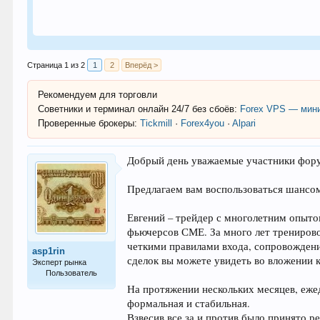
Страница 1 из 2
1
2
Вперёд >
Рекомендуем для торговли
Советники и терминал онлайн 24/7 без сбоёв:
Forex VPS — мини
Проверенные брокеры:
Tickmill
·
Forex4you
·
Alpari
Добрый день уважаемые участники фор
Предлагаем вам воспользоваться шансо
Евгений – трейдер с многолетним опыто
фьючерсов СМЕ. За много лет тренирово
четкими правилами входа, сопровождени
asp1rin
сделок вы можете увидеть во вложении к
Эксперт рынка
Пользователь
На протяжении нескольких месяцев, ежед
803
формальная и стабильная.
Взвесив все за и против было принято р