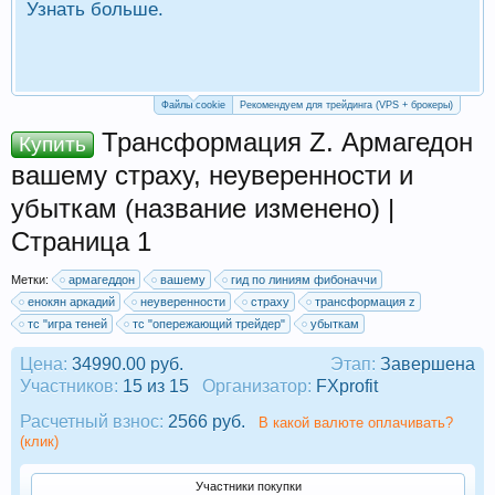
Узнать больше.
П
Р
Файлы cookie
Рекомендуем для трейдинга (VPS + брокеры)
Трансформация Z. Армагедон
Купить
вашему страху, неуверенности и
убыткам (название изменено) |
Страница 1
Метки:
армагеддон
вашему
гид по линиям фибоначчи
енокян аркадий
неуверенности
страху
трансформация z
тс "игра теней
тс "опережающий трейдер"
убыткам
Цена:
34990.00 руб.
Этап:
Завершена
Участников:
15 из 15
Организатор:
FXprofit
Расчетный взнос:
2566 руб.
В какой валюте оплачивать?
(клик)
Участники покупки