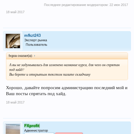
Последнее редактирование модератором:
22 июн 2017
18 май 2017
mfkzt243
Эксперт рынка
Пользователь
fxgoa сказал(а):
↑
А вы не задумывались для изменено название курса, для чего он спрятан
под хайд?
Вы берете и открытым текстом палите складчину
Хорошо, давайте попросим администрацию последний мой и
Ваш посты спрятать под хайд.
18 май 2017
FXprofit
Администратор