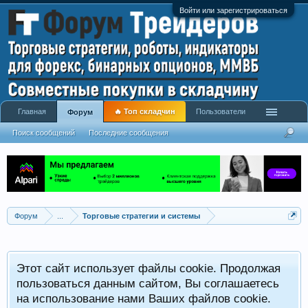
Войти или зарегистрироваться
Главная
🔥 Топ складчин
Пользователи
Форум
Поиск сообщений
Последние сообщения
Форум
...
Торговые стратегии и системы
Р
Этот сайт использует файлы cookie. Продолжая
x
С
пользоваться данным сайтом, Вы соглашаетесь
на использование нами Ваших файлов cookie.
V