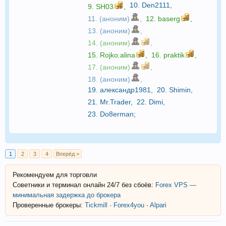
10.
Den2111
,
9.
SH03
,
11. (аноним)
,
12.
baserg
,
13. (аноним)
,
14. (аноним)
,
15.
Rojko.alina
,
16.
praktik
,
17. (аноним)
,
18. (аноним)
,
19.
александр1981
,
20.
Shimin
,
21.
Mr.Trader
,
22.
Dimi
,
23.
Do8erman
;
1
2
3
4
Вперёд >
Рекомендуем для торговли
Советники и терминал онлайн 24/7 без сбоёв:
Forex VPS —
минимальная задержка до брокера
Проверенные брокеры:
Tickmill
·
Forex4you
·
Alpari