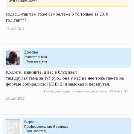
вам он подойдёт?
зодас...-так там тоже самое,теже 3 тс,только за 2016
год,так???
13 май 2017
Zoodas
Эксперт рынка
Пользователь
Коллеги, извините, я вас в блуд ввел
там другая тема за 195 руб., она у нас на нее тоже где-то на
форуме собирались: [[/HIDE] я замохал и перепутал.
Последнее редактирование модератором:
13 май 2017
13 май 2017
fxgoa
Профессиональный трейдер
Пользователь