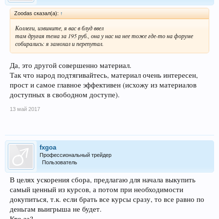
Zoodas сказал(а):
↑
Коллеги, извините, я вас в блуд ввел
там другая тема за 195 руб., она у нас на нее тоже где-то на форуме
собирались: я замохал и перепутал.
Да, это другой совершенно материал.
Так что народ подтягивайтесь, материал очень интересен,
прост и самое главное эффективен (исхожу из материалов
доступных в свободном доступе).
13 май 2017
fxgoa
Профессиональный трейдер
Пользователь
В целях ускорения сбора, предлагаю для начала выкупить
самый ценный из курсов, а потом при необходимости
докупиться, т.к. если брать все курсы сразу, то все равно по
деньгам выигрыша не будет.
Кто за?