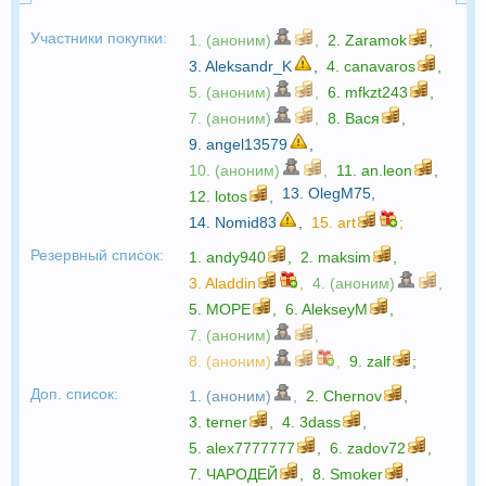
Участники покупки:
1. (аноним)
,
2.
Zaramok
,
3.
Aleksandr_K
,
4.
canavaros
,
5. (аноним)
,
6.
mfkzt243
,
7. (аноним)
,
8.
Вася
,
9.
angel13579
,
10. (аноним)
,
11.
an.leon
,
13.
OlegM75
,
12.
lotos
,
14.
Nomid83
,
15.
art
;
Резервный список:
1.
andy940
,
2.
maksim
,
3.
Aladdin
,
4. (аноним)
,
5.
МОРЕ
,
6.
AlekseyM
,
7. (аноним)
,
8. (аноним)
,
9.
zalf
;
Доп. список:
1. (аноним)
,
2.
Chernov
,
3.
terner
,
4.
3dass
,
5.
alex7777777
,
6.
zadov72
,
7.
ЧАРОДЕЙ
,
8.
Smoker
,