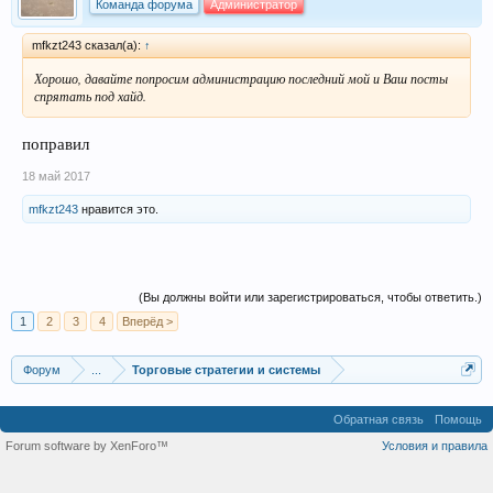
Команда форума
Администратор
mfkzt243 сказал(а):
↑
Хорошо, давайте попросим администрацию последний мой и Ваш посты
спрятать под хайд.
поправил
18 май 2017
mfkzt243
нравится это.
(Вы должны войти или зарегистрироваться, чтобы ответить.)
1
2
3
4
Вперёд >
Форум
...
Торговые стратегии и системы
Обратная связь
Помощь
Forum software by XenForo™
Условия и правила