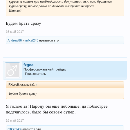
курсов, а потом при необходимости докупиться, т.к. если брать все
курсы сразу, то все равно по деньгам выигрыша не будет.
Кто за?
Будем брать сразу
16 май 2017
Andrew86
и
mfkzt243
нравится это.
fxgoa
Профессиональный трейдер
Пользователь
FXprofit сказал(а):
↑
Будем брать сразу
Я только за! Народу бы еще побольше, да побыстрее
подтянулось, было бы совсем супер.
16 май 2017
mfkzt243
нравится это.