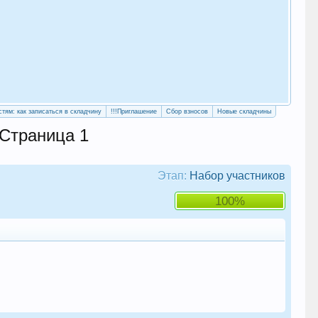
«Уч
сво
стям: как записаться в складчину
!!!Приглашение
Сбор взносов
Новые складчины
 Страница 1
Этап:
Набор участников
100%