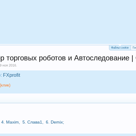
Файлы cookie
Го
ор торговых роботов и Автоследование |
9 ноя 2016
.
:
FXprofit
(клик)
4.
Maxim
,
5.
Слава1
,
6.
Demix
;