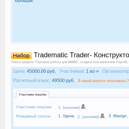
больше.
Tradematic Trader- Конструкт
Набор
Тема в разделе "
Торговые роботы для ММВБ
", создана пользователем
FXprofit
,
Цена:
45000.00 руб.
Участников:
1 из ∞
Организатор
Расчетный взнос:
49500 руб.
В какой валюте оплачивать?
Участники покупки
Участники покупки:
1. (аноним)
;
1.
Удача
,
3.
MaxIgn
,
Резервный список:
2. (аноним)
,