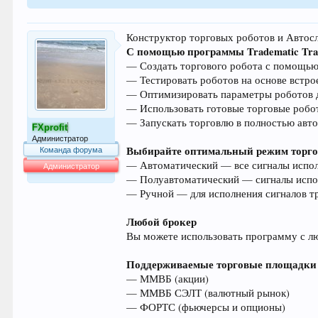
Конструктор торговых роботов и Автосл
С помощью программы Tradematic Tra
— Создать торгового робота с помощью
— Тестировать роботов на основе встро
— Оптимизировать параметры роботов д
— Использовать готовые торговые робо
— Запускать торговлю в полностью авт
FXprofit
Администратор
Выбирайте оптимальный режим торг
Команда форума
— Автоматический — все сигналы испол
Администратор
— Полуавтоматический — сигналы испо
64.042
— Ручной — для исполнения сигналов тр
Любой брокер
Вы можете использовать программу с лю
Поддерживаемые торговые площадки
— ММВБ (акции)
— ММВБ СЭЛТ (валютный рынок)
— ФОРТС (фьючерсы и опционы)