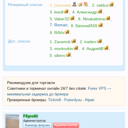
Резервный список:
1. (аноним)
,
2.
valdus
,
3.
kwull
,
4.
Александр
,
5.
Vaker32
,
6.
Ninakalinina
,
7.
Roman
,
8.
Евгений555
,
9.
RAVs
;
Доп. список:
1.
Zaramok
,
2.
traderr
,
3.
morkovkin
,
4.
АндрейВ
,
5.
sibero
;
Рекомендуем для торговли
Советники и терминал онлайн 24/7 без сбоёв:
Forex VPS —
минимальная задержка до брокера
Проверенные брокеры:
Tickmill
·
Forex4you
·
Alpari
FXprofit
Администратор
Команда форума
Администратор