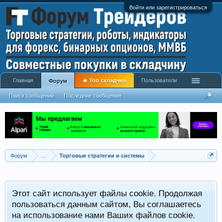
Войти или зарегистрироваться
Главная
🔥 Топ складчин
Пользователи
Форум
Поиск сообщений
Последние сообщения
Форум
...
Торговые стратегии и системы
Р
Этот сайт использует файлы cookie. Продолжая
x
С
пользоваться данным сайтом, Вы соглашаетесь
на использование нами Ваших файлов cookie.
V