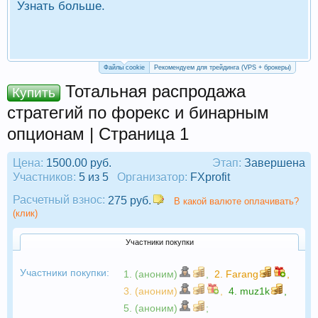
Узнать больше.
П
Р
Файлы cookie
Рекомендуем для трейдинга (VPS + брокеры)
Тотальная распродажа
Купить
стратегий по форекс и бинарным
опционам | Страница 1
Цена:
1500.00 руб.
Этап:
Завершена
Участников:
5 из 5
Организатор:
FXprofit
Расчетный взнос:
275 руб.
В какой валюте оплачивать?
(клик)
Участники покупки
Участники покупки:
1. (аноним)
,
2.
Farang
,
3. (аноним)
,
4.
muz1k
,
5. (аноним)
;