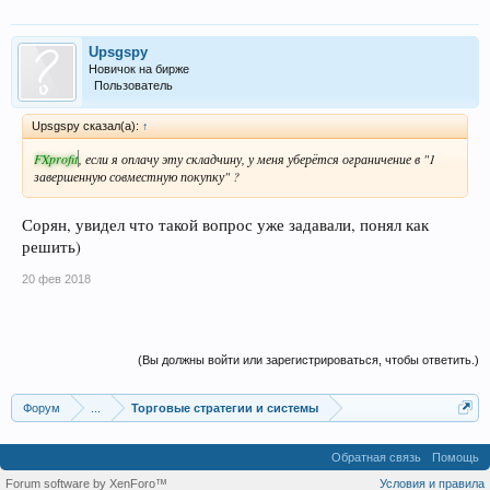
Upsgspy
Новичок на бирже
Пользователь
Upsgspy сказал(а):
↑
FXprofit
, если я оплачу эту складчину, у меня уберётся ограничение в "1
завершенную совместную покупку" ?
Сорян, увидел что такой вопрос уже задавали, понял как
решить)
20 фев 2018
(Вы должны войти или зарегистрироваться, чтобы ответить.)
Форум
...
Торговые стратегии и системы
Обратная связь
Помощь
Forum software by XenForo™
Условия и правила