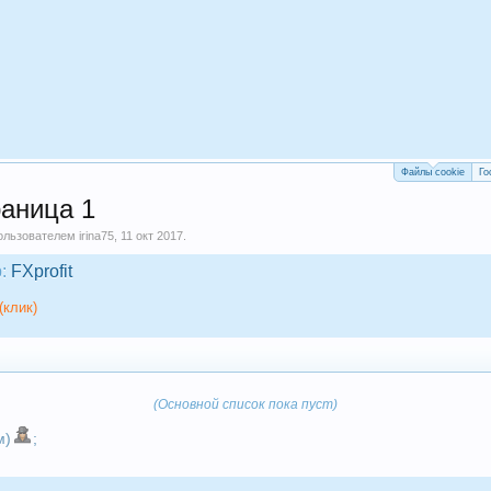
Файлы cookie
Го
раница 1
пользователем
irina75
,
11 окт 2017
.
:
FXprofit
(клик)
(Основной список пока пуст)
м)
;