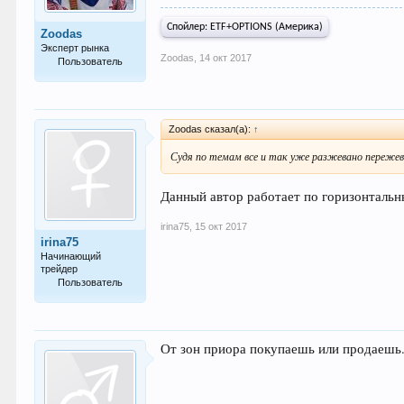
Спойлер:
ETF+OPTIONS (Америка)
Zoodas
Эксперт рынка
Zoodas
,
14 окт 2017
Пользователь
751
Zoodas сказал(а):
↑
Судя по темам все и так уже разжевано переже
Данный автор работает по горизонтальн
irina75
,
15 окт 2017
irina75
Начинающий
трейдер
Пользователь
37
От зон приора покупаешь или продаешь.