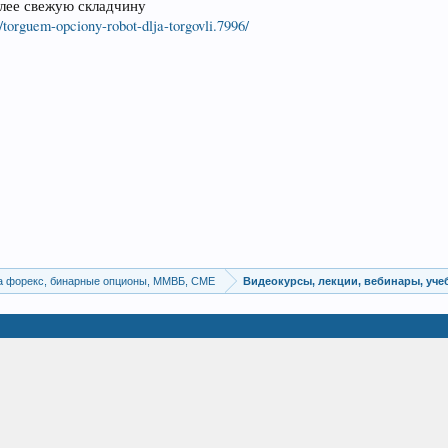
олее свежую складчину
/torguem-opciony-robot-dlja-torgovli.7996/
а форекс, бинарные опционы, ММВБ, CME
Видеокурсы, лекции, вебинары, уч