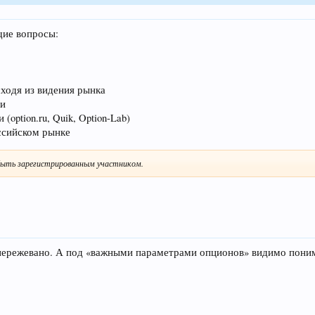
щие вопросы:
ходя из видения рынка
ми
option.ru, Quik, Option-Lab)
ссийском рынке
ыть зарегистрированным участником.
 пережевано. А под «важными параметрами опционов» видимо поним