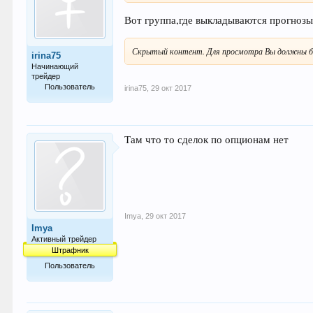
Вот группа,где выкладываются прогнозы
Скрытый контент. Для просмотра Вы должны б
irina75
Начинающий
трейдер
Пользователь
irina75
,
29 окт 2017
37
Там что то сделок по опционам нет
Imya
,
29 окт 2017
Imya
Активный трейдер
Штрафник
Пользователь
96