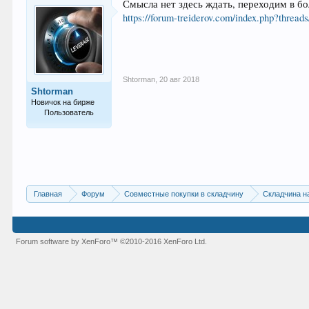
Смысла нет здесь ждать, переходим в б
https://forum-treiderov.com/index.php?threads
Shtorman
,
20 авг 2018
Shtorman
Новичок на бирже
Пользователь
7
Главная
Форум
Совместные покупки в складчину
Складчина н
Forum software by XenForo™
©2010-2016 XenForo Ltd.