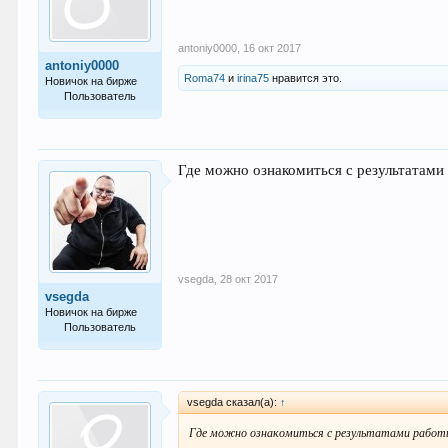
antoniy0000
,
16 окт 2017
antoniy0000
Roma74
и
irina75
нравится это.
Новичок на бирже
Пользователь
3
Где можно ознакомиться с результатами
vsegda
,
28 окт 2017
vsegda
Новичок на бирже
Пользователь
1
vsegda сказал(а):
↑
Где можно ознакомиться с результатами работ