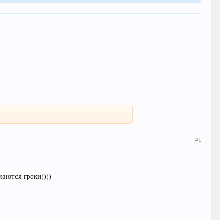
#1
аются греки))))