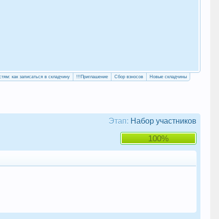
«Уч
сво
стям: как записаться в складчину
!!!Приглашение
Сбор взносов
Новые складчины
Этап:
Набор участников
100%