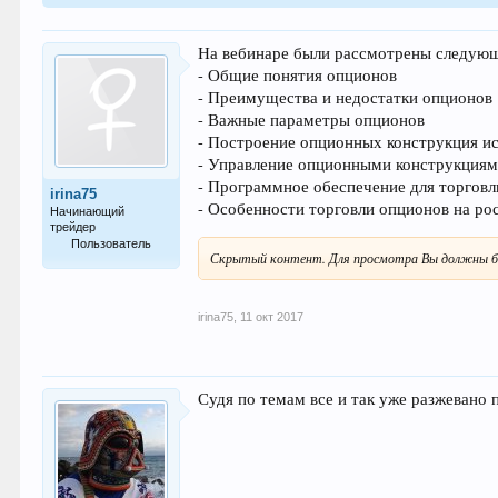
На вебинаре были рассмотрены следую
- Общие понятия опционов
- Преимущества и недостатки опционов
- Важные параметры опционов
- Построение опционных конструкция ис
- Управление опционными конструкция
- Программное обеспечение для торговли (
irina75
- Особенности торговли опционов на ро
Начинающий
трейдер
Пользователь
Скрытый контент. Для просмотра Вы должны б
37
irina75
,
11 окт 2017
Судя по темам все и так уже разжевано