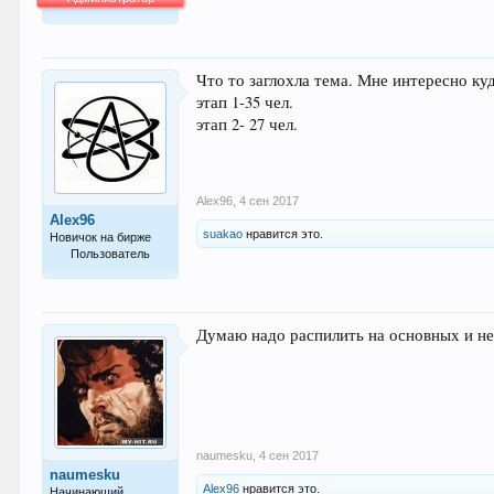
63.994
Что то заглохла тема. Мне интересно ку
этап 1-35 чел.
этап 2- 27 чел.
Alex96
,
4 сен 2017
Alex96
suakao
нравится это.
Новичок на бирже
Пользователь
4
Думаю надо распилить на основных и не
naumesku
,
4 сен 2017
naumesku
Alex96
нравится это.
Начинающий