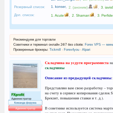
1.
konser
,
Резервный список:
2. (аноним)
,
3.
iavis
Доп. список:
1.
Acute
,
2.
Shaman
,
3.
Perfide
Рекомендуем для торговли
Советники и терминал онлайн 24/7 без сбоёв:
Forex VPS — мини
Проверенные брокеры:
Tickmill
·
Forex4you
·
Alpari
Складчина на усдуги программиста
на
складчины
Описание из предыдущей складчины
Представляю вам свою разработку – тор
на счету в сервисе копирования сделок
FXprofit
Брекзит, повышения ставки и т. д.).
Администратор
Команда форума
В советнике используется система марти
Администратор