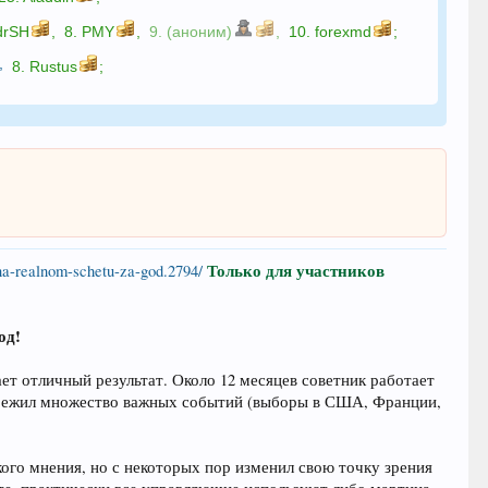
drSH
,
8.
PMY
,
9. (аноним)
,
10.
forexmd
;
,
8.
Rustus
;
Только для участников
i-na-realnom-schetu-za-god.2794/
од!
ет отличный результат. Около 12 месяцев советник работает
м пережил множество важных событий (выборы в США, Франции,
кого мнения, но с некоторых пор изменил свою точку зрения