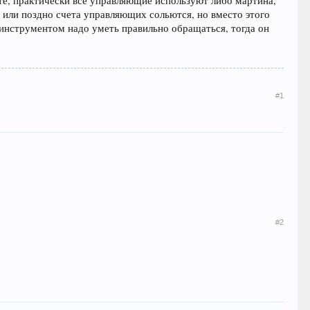
те, практически все управляющие используют либо мартина,
о или поздно счета управляющих сольются, но вместо этого
 инструментом надо уметь правильно обращаться, тогда он
#1
#2