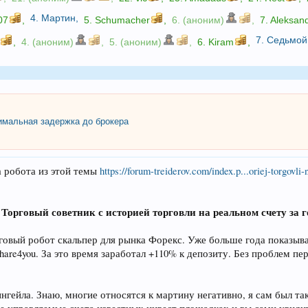
4.
Мартин
,
07
,
5.
Schumacher
,
6. (аноним)
,
7.
Aleksan
7.
Седьмой
,
4. (аноним)
,
5. (аноним)
,
6.
Kiram
,
мальная задержка до брокера
 робота из этой темы
https://forum-treiderov.com/index.p...oriej-torgovl
Торговый советник с историей торговли на реальном счету за г
:
говый робот скальпер для рынка Форекс. Уже больше года показыва
 Share4you. За это время заработал +110% к депозиту. Без пробле
нгейла. Знаю, многие относятся к мартину негативно, я сам был та