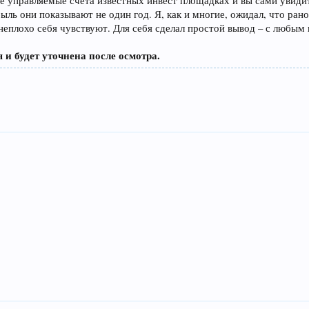
е управляемые счета известных инвест площадках и вы сами увиди
ыль они показывают не один год. Я, как и многие, ожидал, что ран
неплохо себя чувствуют. Для себя сделал простой вывод – с любым
 и будет уточнена после осмотра.