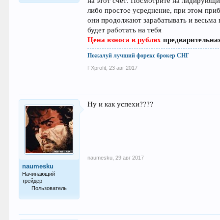
на этот счет. Посмотрите на лидирующи
63.994
либо простое усреднение, при этом приб
они продолжают зарабатывать и весьма 
будет работать на тебя
Цена взноса в рублях
предварительная
Пожалуй лучший форекс брокер СНГ
FXprofit
,
23 авг 2017
Ну и как успехи????
naumesku
,
29 авг 2017
naumesku
Начинающий
трейдер
Пользователь
38