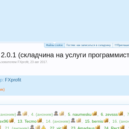
Файлы cookie
Гостям: как записаться в складчину
!!!Приглаш
.0.1 (складчина на услуги программист
льзователем
FXprofit
,
23 авг 2017
.
р:
FXprofit
ик)
 (аноним)
,
4. (аноним)
,
5.
naumesku
,
6.
zevsss
,
lex96
,
13.
Tecmo
,
14. (аноним)
,
15.
bernis
,
16. (ано
,
21. (аноним)
,
22.
vic
,
23.
Amadaus
,
24.
Rect
,