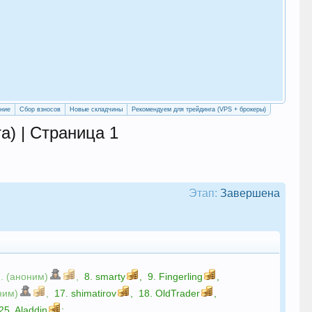
«Уч
сво
ение
Сбор взносов
Новые складчины
Рекомендуем для трейдинга (VPS + брокеры)
а) | Страница 1
Этап:
Завершена
7. (аноним)
,
8.
smarty
,
9.
Fingerling
,
ним)
,
17.
shimatirov
,
18.
OldTrader
,
25.
Aladdin
;