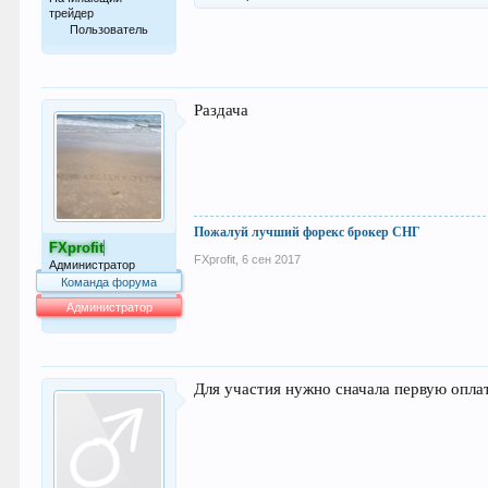
трейдер
Пользователь
38
Раздача
Пожалуй лучший форекс брокер СНГ
FXprofit
FXprofit
,
6 сен 2017
Администратор
Команда форума
Администратор
63.994
Для участия нужно сначала первую опла