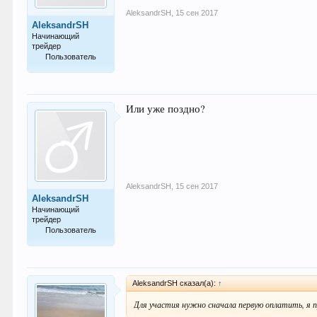
AleksandrSH
,
15 сен 2017
AleksandrSH
Начинающий
трейдер
Пользователь
23
Или уже поздно?
AleksandrSH
,
15 сен 2017
AleksandrSH
Начинающий
трейдер
Пользователь
23
AleksandrSH сказал(а):
↑
Для участия нужно сначала первую оплатить, я 