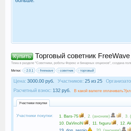
больше.
Торговый советник FreeWave 2
Купить
Тема в разделе "
Советники, роботы Форекс и бинарных опционов
", создана по
Метки:
2.0.1
freewave
советник
торговый
Цена:
3000.00 руб.
Участников:
25 из 25
Организато
Расчетный взнос:
132 руб.
В какой валюте оплачивать?(кл
Участники покупки
Участники покупки:
1.
Bars-75
,
2. (аноним)
,
3.
10.
DaVinciN
,
11.
fxguru
,
12.
A
19.
don_sergio
,
20. (аноним)