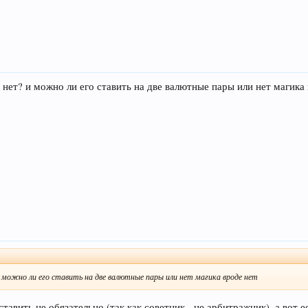
 нет? и можно ли его ставить на две валютные пары или нет магика
 можно ли его ставить на две валютные пары или нет магика вроде нет
ставить не обязательно (так как советник - не арбитражник), а вот 