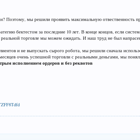
ан? Поэтому, мы решили проявить максимальную отвественность пр
атегию бектестом за последние 10 лет. В конце концов, если систем
 реальной торговле мы можем ожидать. И наш труд не был напрасен-
лиентов и не выпускать сырого робота, мы решили сначала использо
 месяцев очень успешной торговли с реальными деньгами, мы понял
трым исполнением ордеров и без реквотов
/TZFF8Tdfd