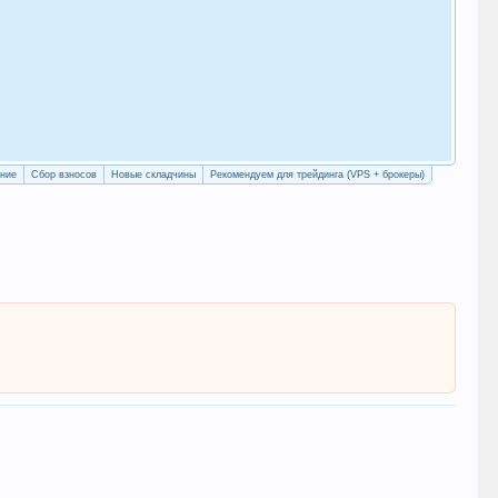
Как
с у
Рег
ение
Сбор взносов
Новые складчины
Рекомендуем для трейдинга (VPS + брокеры)