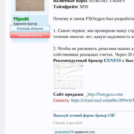
Валютные пары
: EURUSD, USDJPY
Таймфрейм
: M30
Почему и зачем FXOxygen был разработ
FXprofit
Администратор
Команда форума
1. Самое первое, мы проверили нашу стр
Администратор
течение многих лет, какую надежность в
64.042
2. Чтобы не рисковать деньгами наших к
собственных реальных счетах. Через 20
Рекомендуемый брокер
EXNESS
c быс
Сайт продажи
: _
http://fxoxygen.com/
Скачать:
https://cloud.mail.ru/public/M9wh
Пожалуй лучший форекс брокер СНГ
FXprofit
,
8 дек 2016
javierdario76
нравится это.