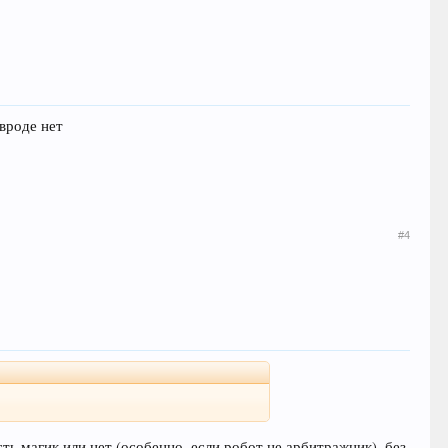
 вроде нет
#4
есть магик или нет (особенно, если робот не арбитражник), без