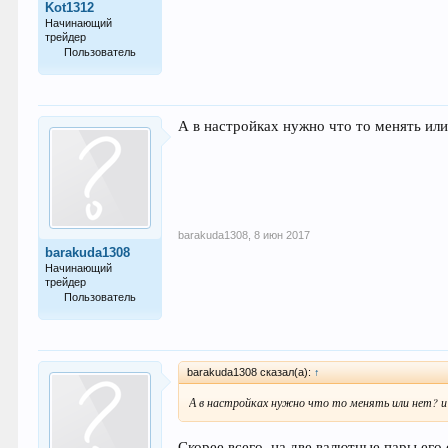
Kot1312
Начинающий
трейдер
Пользователь
10
А в настройках нужно что то менять или
barakuda1308
,
8 июн 2017
barakuda1308
Начинающий
трейдер
Пользователь
23
barakuda1308 сказал(а):
↑
А в настройках нужно что то менять или нет? и
Скорее всего, на две валютные пары его 