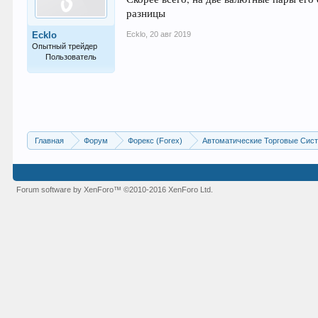
разницы
Ecklo
,
20 авг 2019
Ecklo
Опытный трейдер
Пользователь
107
Главная
Форум
Форекс (Forex)
Автоматические Торговые Сист
Forum software by XenForo™
©2010-2016 XenForo Ltd.