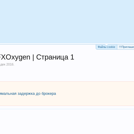
Файлы cookie
!!!Приглаш
FXOxygen | Страница 1
 дек 2016
.
мальная задержка до брокера