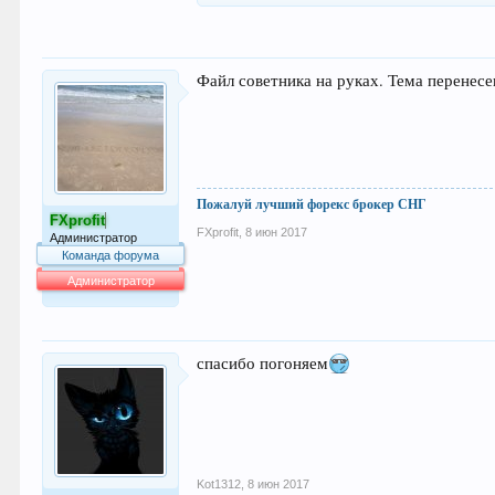
Файл советника на руках. Тема перенесе
Пожалуй лучший форекс брокер СНГ
FXprofit
FXprofit
,
8 июн 2017
Администратор
Команда форума
Администратор
64.042
спасибо погоняем
Kot1312
,
8 июн 2017