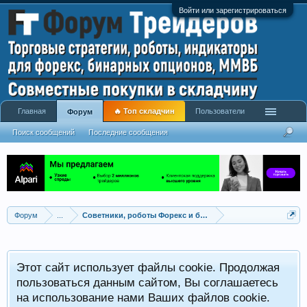
Войти или зарегистрироваться
Главная
🔥 Топ складчин
Пользователи
Форум
Поиск сообщений
Последние сообщения
Форум
...
Советники, роботы Форекс и бинарных опционов
Р
Этот сайт использует файлы cookie. Продолжая
x
С
пользоваться данным сайтом, Вы соглашаетесь
на использование нами Ваших файлов cookie.
V