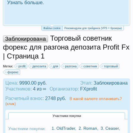
Узнать больше.
П
Р
Файлы cookie
Рекомендуем для трейдинга (VPS + брокеры)
Торговый советник
Заблокирована
форекс для разгона депозита Profit Fx
| Страница 1
Метки:
profit
депозита
для
разгона
советник
торговый
форекс
Цена:
9990.00 руб.
Этап:
Заблокирована
Участников:
4 из ∞
Организатор:
FXprofit
Расчетный взнос:
2748 руб.
В какой валюте оплачивать?
(клик)
Участники покупки
1.
OldTrader
,
2.
Roman
,
3.
Ceaser
,
Участники покупки: