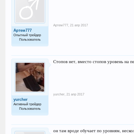
Артем777
,
21 апр 2017
Артем777
Опытный трейдер
Пользователь
148
Стопов нет, вместо стопов уровень на п
yurcher
,
21 апр 2017
yurcher
Активный трейдер
Пользователь
62
он там вроде обучает по уровням, нескол