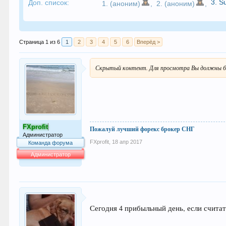
3.
S
Доп. список:
1. (аноним)
,
2. (аноним)
,
Страница 1 из 6
1
2
3
4
5
6
Вперёд >
Скрытый контент. Для просмотра Вы должны б
FXprofit
Пожалуй лучший форекс брокер СНГ
Администратор
FXprofit
,
18 апр 2017
Команда форума
Администратор
64.013
Сегодня 4 прибыльный день, если считат