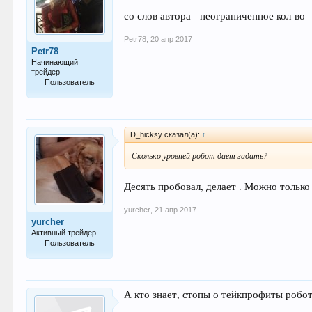
со слов автора - неограниченное кол-во
Petr78
,
20 апр 2017
Petr78
Начинающий
трейдер
Пользователь
18
D_hicksy сказал(а):
↑
Сколько уровней робот дает задать?
Десять пробовал, делает . Можно только
yurcher
,
21 апр 2017
yurcher
Активный трейдер
Пользователь
62
А кто знает, стопы о тейкпрофиты робот