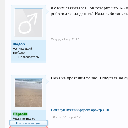
я с ним связывался , он говорит что 2-3 
роботом тогда делать? Нада либо запис
Федор
,
21 апр 2017
Федор
Начинающий
трейдер
Пользователь
26
Пока не проясним точно. Покупать не б
Пожалуй лучший форекс брокер СНГ
FXprofit
FXprofit
,
21 апр 2017
Администратор
Команда форума