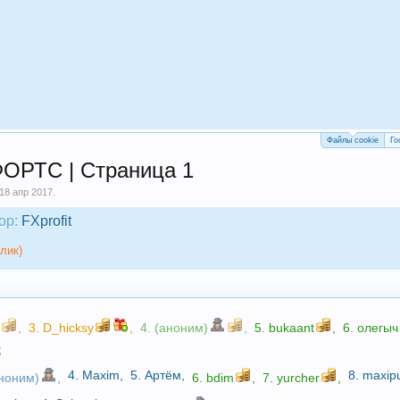
Файлы cookie
Го
ФОРТС | Страница 1
18 апр 2017
.
ор:
FXprofit
лик)
,
3.
D_hicksy
,
4. (аноним)
,
5.
bukaant
,
6.
олегыч
;
4.
Maxim
,
5.
Артём
,
8.
maxip
аноним)
,
6.
bdim
,
7.
yurcher
,