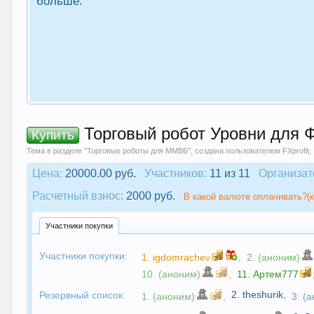
больше.
Торговый робот Уровни для 
Купить
Тема в разделе "
Торговые роботы для ММВБ
", создана пользователем
FXprofit
,
Цена:
20000.00 руб.
Участников:
11 из 11
Организат
Расчетный взнос:
2000 руб.
В какой валюте оплачивать?(к
Участники покупки
Участники покупки:
1.
igdomrachev
,
2. (аноним)
10. (аноним)
,
11.
Артем777
2.
theshurik
,
Резервный список:
1. (аноним)
,
3. (