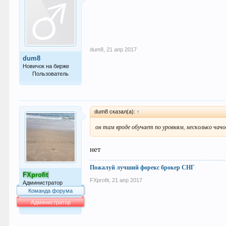
dum8
,
21 апр 2017
dum8
Новичок на бирже
Пользователь
4
dum8 сказал(а):
↑
он там вроде обучает по уровням, несколько чачо
нет
Пожалуй лучший форекс брокер СНГ
FXprofit
FXprofit
,
21 апр 2017
Администратор
Команда форума
Администратор
64.013