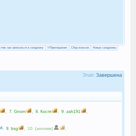
«Уч
сво
стям: как записаться в складчину
!!!Приглашение
Сбор взносов
Новые складчины
Этап:
Завершена
,
7.
Gnom
,
8.
Коcтя
,
9.
zah191
,
ut
,
9.
bsg
,
10. (аноним)
;