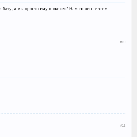
я и базу, а мы просто ему оплатим? Нам то чего с этим
#10
#11