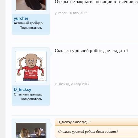
Открытие закрытие позиции в течении с
yurcher
,
20 апр 2017
yurcher
Активный трейдер
Пользователь
62
Сколько уровней робот дает задать?
D_hicksy
,
20 апр 2017
D_hicksy
Опытный трейдер
Пользователь
107
D_hicksy сказал(а):
↑
Сколько уровней робот дает задать?