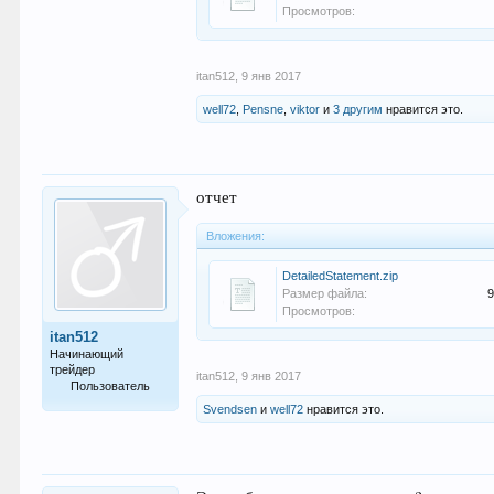
Просмотров:
itan512
,
9 янв 2017
well72
,
Pensne
,
viktor
и
3 другим
нравится это.
отчет
Вложения:
DetailedStatement.zip
Размер файла:
9
Просмотров:
itan512
Начинающий
трейдер
itan512
,
9 янв 2017
Пользователь
Svendsen
и
well72
нравится это.
24