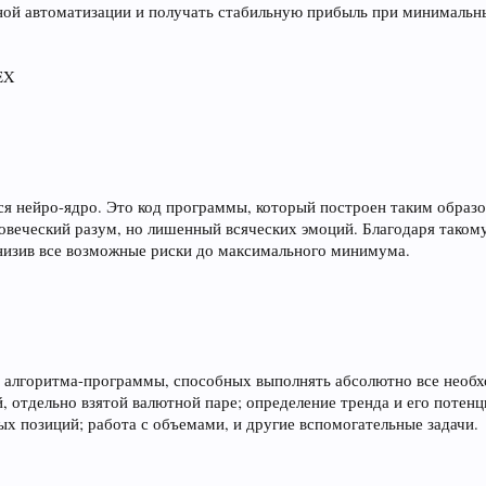
лной автоматизации и получать стабильную прибыль при минимальн
EX
я нейро-ядро. Это код программы, который построен таким образ
ловеческий разум, но лишенный всяческих эмоций. Благодаря таком
низив все возможные риски до максимального минимума.
2 алгоритма-программы, способных выполнять абсолютно все необх
, отдельно взятой валютной паре; определение тренда и его потен
х позиций; работа с объемами, и другие вспомогательные задачи.