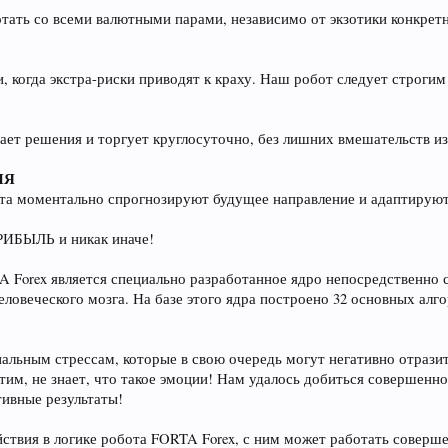
тать со всеми валютными парами, независимо от экзотики конкретн
 когда экстра-риски приводят к краху. Наш робот следует строгим
мает решения и торгует круглосуточно, без лишних вмешательств
ИЯ
та моментально спрогнозируют будущее направление и адаптируют
ИБЫЛЬ и никак иначе!
 Forex является специально разработанное ядро непосредственно
овеческого мозга. На базе этого ядра построено 32 основных алго
ональным стрессам, которые в свою очередь могут негативно отраз
 этим, не знает, что такое эмоции! Нам удалось добиться совершенн
тивные результаты!
ствия в логике робота FORTA Forex, с ним может работать совер