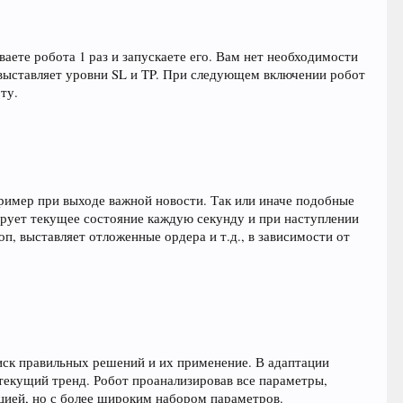
аете робота 1 раз и запускаете его. Вам нет необходимости
 выставляет уровни SL и TP. При следующем включении робот
ту.
пример при выходе важной новости. Так или иначе подобные
ирует текущее состояние каждую секунду и при наступлении
, выставляет отложенные ордера и т.д., в зависимости от
иск правильных решений и их применение. В адаптации
 текущий тренд. Робот проанализировав все параметры,
ией, но с более широким набором параметров.