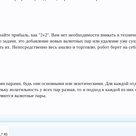
айте прибыль, как "2+2". Вам нет необходимости вникать в технич
 задачи, это добавление новых валютных пар или удаление уже су
ь их. Непосредственно весь анализ и торговлю, робот берет на себ
ми парами, будь они основными или экзотическими. Для каждой отд
ольку волатильность у всех пар разная, то и подход к каждой из ни
ляются валютные пары.
,7 КБ