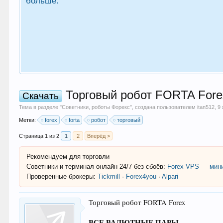
больше.
Торговый робот FORTA Forex
Скачать
Тема в разделе "
Советники, роботы Форекс
", создана пользователем
itan512
,
9
Метки:
forex
forta
робот
торговый
Страница 1 из 2
1
2
Вперёд >
Рекомендуем для торговли
Советники и терминал онлайн 24/7 без сбоёв:
Forex VPS — мини
Проверенные брокеры:
Tickmill
·
Forex4you
·
Alpari
Торговый робот FORTA Forex
ВСЕ ВАЛЮТНЫЕ ПАРЫ