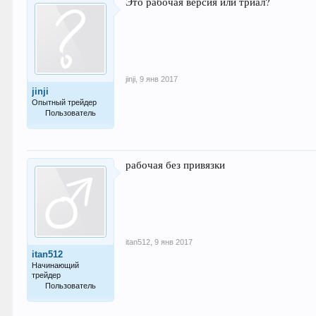
Это рабочая версия или триал?
jinji
,
9 янв 2017
jinji
Опытный трейдер
Пользователь
139
рабочая без привязки
itan512
,
9 янв 2017
itan512
Начинающий
трейдер
Пользователь
24