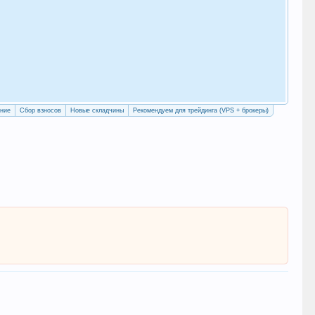
Как
с у
Рег
ение
Сбор взносов
Новые складчины
Рекомендуем для трейдинга (VPS + брокеры)