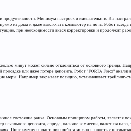
 и продуктивности. Минимум настроек и вмешательств. Вы настраив
 прямо из дома и даже выключать компьютер на ночь. Робот всегда
итуацию, при необходимости внеся корректировки и продолжит рабо
есколько минут может сильно отклониться от основного тренда. На
й просадке или даже потере депозита. Робот "FORTA Forex" анализ
ие меры. Например закрывает позицию, устанавливает трейлинг-стоп
личное состояние ранка. Основным принципом работы, является по
р начального депозита, спреда, наличие комиссии, валютная пара,
виях. Программную адаптацию робота можно сравнить с оптимизац