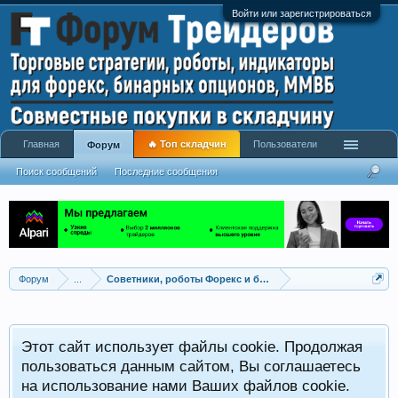
Войти или зарегистрироваться
Главная
🔥 Топ складчин
Пользователи
Форум
Поиск сообщений
Последние сообщения
Форум
...
Советники, роботы Форекс и бинарных опционов
Р
Этот сайт использует файлы cookie. Продолжая
x
С
пользоваться данным сайтом, Вы соглашаетесь
на использование нами Ваших файлов cookie.
V