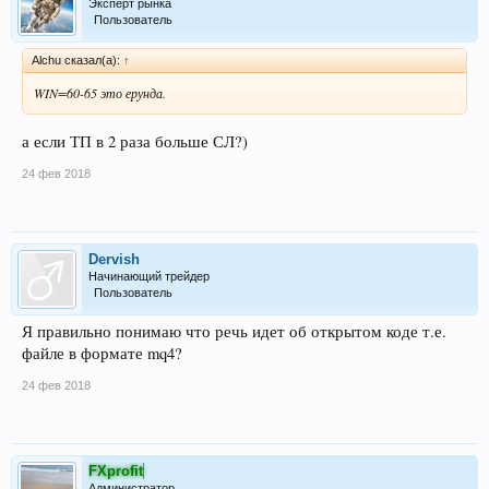
Эксперт рынка
Пользователь
Alchu сказал(а):
↑
WIN=60-65 это ерунда.
а если ТП в 2 раза больше СЛ?)
24 фев 2018
Dervish
Начинающий трейдер
Пользователь
Я правильно понимаю что речь идет об открытом коде т.е.
файле в формате mq4?
24 фев 2018
FXprofit
Администратор