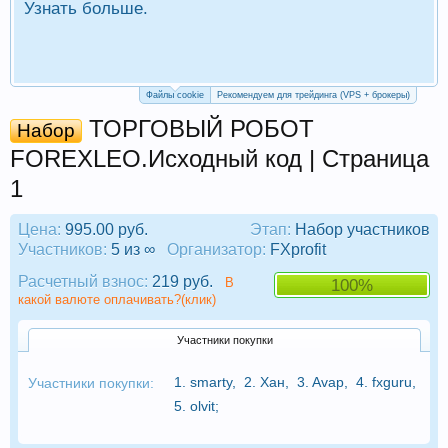
Узнать больше.
П
Р
Файлы cookie
Рекомендуем для трейдинга (VPS + брокеры)
ТОРГОВЫЙ РОБОТ
Набор
FOREXLEO.Исходный код | Страница
1
Цена:
995.00 руб.
Этап:
Набор участников
Участников:
5 из ∞
Организатор:
FXprofit
Расчетный взнос:
219 руб.
В
100%
какой валюте оплачивать?(клик)
Участники покупки
1.
smarty
,
2.
Хан
,
3.
Avap
,
4.
fxguru
,
Участники покупки:
5.
olvit
;