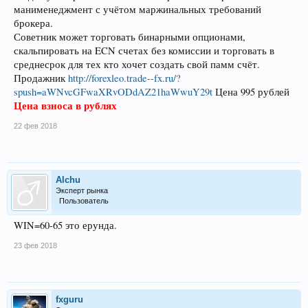
манименеджмент с учётом маржинальных требований
брокера.
Советник может торговать бинарными опционами,
скальпировать на ECN счетах без комиссии и торговать в
среднесрок для тех кто хочет создать свой памм счёт.
Продажник
http://forexleo.trade--fx.ru/?
spush=aWNvcGFwaXRvODdAZ21haWwuY29t
Цена 995 рублей
Цена взноса в рублях
22 фев 2018
Alchu
Эксперт рынка
Пользователь
WIN=60-65 это ерунда.
23 фев 2018
fxguru