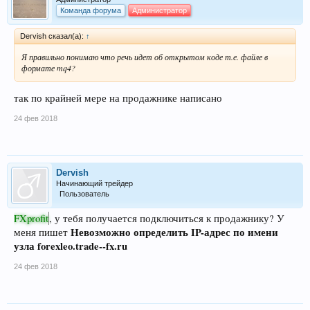
Команда форума
Администратор
Dervish сказал(а):
↑
Я правильно понимаю что речь идет об открытом коде т.е. файле в
формате mq4?
так по крайней мере на продажнике написано
24 фев 2018
Dervish
Начинающий трейдер
Пользователь
FXprofit
, у тебя получается подключиться к продажнику? У
Невозможно определить IP-адрес по имени
меня пишет
узла forexleo.trade--fx.ru
24 фев 2018