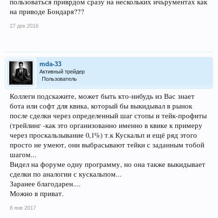
пользоваться приврдом сразу на нескольких ичьрументах как
на приводе Бондаря???
27 дек 2016
mda-33
Активный трейдер
Пользователь
Коллеги подскажите, может быть кто-нибудь из Вас знает
бота или софт для квика, который бы выкидывал в рынок
после сделки через определенный шаг стопы и тейк-профиты
(трейлинг -как это организованно именно в квике к примеру
через проскальзывание 0,1%) т.к Кускальп и ещё ряд этого
просто не умеют, они выбрасывают тейки с заданным тобой
шагом...
Видел на форуме одну программу, но она также выкидывает
сделки по аналогии с кускальпом...
Заранее благодарен....
Можно в приват.
8 янв 2017