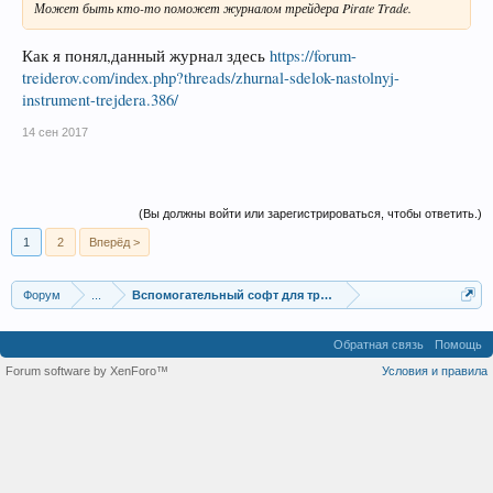
Может быть кто-то поможет журналом трейдера Pirate Trade.
Как я понял,данный журнал здесь
https://forum-
treiderov.com/index.php?threads/zhurnal-sdelok-nastolnyj-
instrument-trejdera.386/
14 сен 2017
(Вы должны войти или зарегистрироваться, чтобы ответить.)
1
2
Вперёд >
Форум
...
Вспомогательный софт для трейдинга на ММВБ
Обратная связь
Помощь
Forum software by XenForo™
Условия и правила