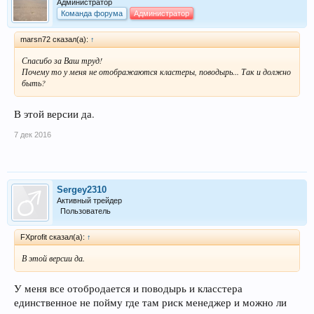
Администратор
Команда форума
Администратор
marsn72 сказал(а):
↑
Спасибо за Ваш труд!
Почему то у меня не отображаются кластеры, поводырь... Так и должно
быть?
В этой версии да.
7 дек 2016
Sergey2310
Активный трейдер
Пользователь
FXprofit сказал(а):
↑
В этой версии да.
У меня все отобродается и поводырь и класстера
единственное не пойму где там риск менеджер и можно ли