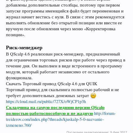
добавлены дополнительные столбцы, поэтому при первом
запуске программы имеющийся файл будет переименован и
журнал начнет вестись с нуля. В связи с этим рекомендуется
выполнять обновление без открытой позиции или ввести ее
вручную после обновления через меню «Корректировка
позиции».
Риск-менеджер
В QScalp 4.6 реализован риск-менеджер, предназначенный
для ограничения торговых рисков при работе через привод в
течение дня. Он выполнен в виде встроенного в программу
модуля, который работает независимо от остального
функционала.
Скачать Торговый привод QScalp 4.6 для QUIK
Торговый привод для скальпинга полностью рабочий и не
требует дополнительных денежных затрат
https://cloud.mail.ru/public/727X/oWjCP1p3h
Складчина на самую последнюю версию QScalp
полностью работоспособную и не жадную
http://forum-
treiderov.com/index.php?threads/kjuskalp-5-0-nazvanie-
izmeneno.760/
Последнее редактирование:
9 фев 2017