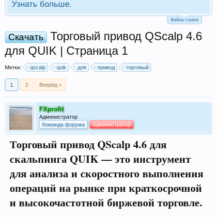
Узнать больше.
Файлы cookie
Торговый привод QScalp 4.6
Скачать
для QUIK | Страница 1
Метки:
qscalp
quik
для
привод
торговый
1
2
Вперёд >
FXprofit
Администратор
Команда форума
Администратор
Торговый привод QScalp 4.6 для
скальпинга QUIK — это инструмент
для анализа и скоростного выполнения
операций на рынке при краткосрочной
и высокочастотной биржевой торговле.