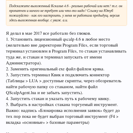
Подскажите выложенный Кскальп 4.6 - реально рабочий или нет? т.е. он
пропатчен и ничего не требует или что-то надо? Ссылку на Ютуб
пожалуйсто - как его настроить. у меня не работала предыдущ. версия
здесь выложенная вообще. с уваж. а.и.
Я делал в мае 2017 все работало без глюков.
1. Установить лицензионный qscalp 4.6 в любое место
(желательно вне директории Program Files, если торговый
терминал установлен в Program Files, то стакан устанавливать
туда же, и стакан и терминал запускать от имени
Администратора).
2. Заменить оригинальный exe файл файлом кряка.
3. Запустить терминал Квик и подключить коннектор
(Таблицы > LUA > доступные скрипты, через обозреватель
найти рабочую папку со стаканом, найти файл
QScalpAgent.lua и не забыть запустить).
4. Запустить стакан и указать путь к рабочему квику.
5. Выбрать в настройках стакана торгуемый инструмент.
Важно: надпись «Блокировка исполнения заявок» будет до
тех пор пока не будет выбран торговый инструмент (F4 >
вкладка «основные» > базовые параметры)