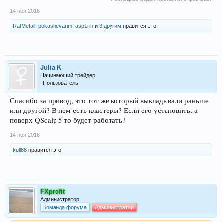
14 ноя 2016
RatMetall
,
pokashevarim
,
asp1rin
и
3 другим
нравится это.
Julia K
Начинающий трейдер
Пользователь
Спасибо за привод, это тот же который выкладывали раньше
или другой? В нем есть кластеры? Если его установить, а
поверх QScalp 5 то будет работать?
14 ноя 2016
kull88
нравится это.
FXprofit
Администратор
Команда форума
Администратор