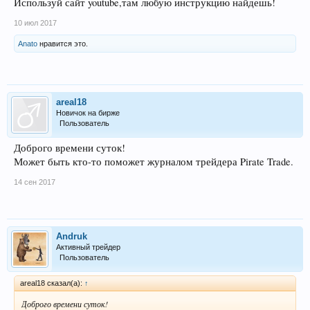
Используй сайт youtube,там любую инструкцию найдешь!
10 июл 2017
Anato
нравится это.
areal18
Новичок на бирже
Пользователь
Доброго времени суток!
Может быть кто-то поможет журналом трейдера Pirate Trade.
14 сен 2017
Andruk
Активный трейдер
Пользователь
areal18 сказал(а):
↑
Доброго времени суток!