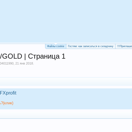
Файлы cookie
Гостям: как записаться в складчину
!!!Приглаш
/GOLD | Страница 1
04011990
,
21 янв 2018
.
FXprofit
?(клик)