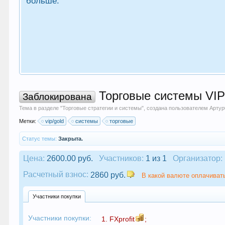
больше.
Торговые системы VIP
Заблокирована
Тема в разделе "
Торговые стратегии и системы
", создана пользователем
Артур
Метки:
vip/gold
системы
торговые
Статус темы:
Закрыта.
Цена:
2600.00 руб.
Участников:
1 из 1
Организатор:
Расчетный взнос:
2860 руб.
В какой валюте оплачивать
Участники покупки
Участники покупки:
1.
FXprofit
;