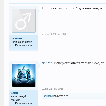
При покупке систем ,будет описано, на 
cirsweet
,
21 янв 2018
cirsweet
Новичок на бирже
Пользователь
5
9alihan
, Если установили только Gold, то
Zenit
,
21 янв 2018
Zenit
9alihan
нравится это.
Начинающий
трейдер
Пользователь