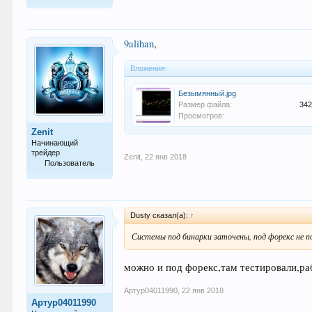
14
9alihan
,
Вложения:
Безымянный.jpg
Размер файла:
342
Просмотров:
Zenit
Начинающий
трейдер
Zenit
,
22 янв 2018
Пользователь
14
Dusty сказал(а):
↑
Системы под бинарки заточены, под форекс не 
можно и под форекс,там тестировали,ра
Артур04011990
,
22 янв 2018
Артур04011990