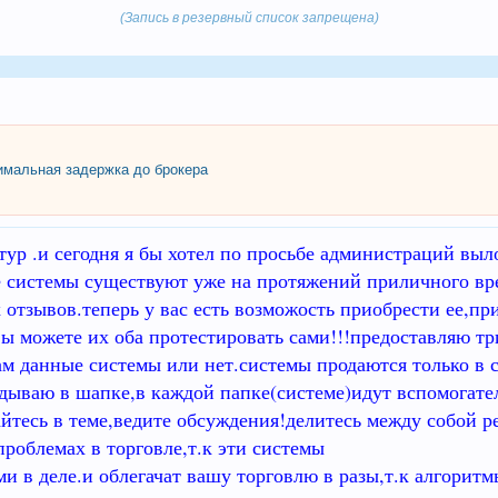
(Запись в резервный список запрещена)
мальная задержка до брокера
тур .и сегодня я бы хотел по просьбе администраций вы
системы существуют уже на протяжений приличного вре
тзывов.теперь у вас есть возможость приобрести ее,при
ы можете их оба протестировать сами!!!предоставляю тр
м данные системы или нет.системы продаются только в сб
дываю в шапке,в каждой папке(системе)идут вспомогате
йтесь в теме,ведите обсуждения!делитесь между собой р
проблемах в торговле,т.к эти системы
 в деле.и облегачат вашу торговлю в разы,т.к алгори