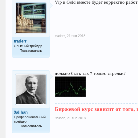
Vip и Gold вместе будет корректно работ
traderr
,
21 янв 2018
traderr
Опытный трейдер
Пользователь
179
должно быть так ? только стрелки?
Биржевой курс зависит от того, 
9alihan
Профессиональный
9alihan
,
21 янв 2018
трейдер
Пользователь
361