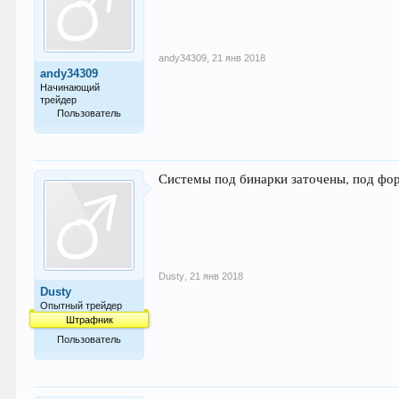
andy34309
,
21 янв 2018
andy34309
Начинающий
трейдер
Пользователь
32
Системы под бинарки заточены, под фор
Dusty
,
21 янв 2018
Dusty
Опытный трейдер
Штрафник
Пользователь
174