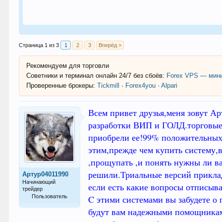
Страница 1 из 3
1
2
3
Вперёд >
Рекомендуем для торговли
Советники и терминал онлайн 24/7 без сбоёв:
Forex VPS — мини
Проверенные брокеры:
Tickmill
·
Forex4you
·
Alpari
Всем привет друзья,меня зовут Ар
разработки ВИП и ГОЛД.торговые 
приобрели ее!99% положительных о
этим,прежде чем купить систему,в
,прощупать ,и понять нужны ли ва
решили.Триальные версий прикла
Артур04011990
Начинающий
если есть какие вопросы отписыва
трейдер
Пользователь
C этими системами вы забудете о 
будут вам надежными помощниками
20