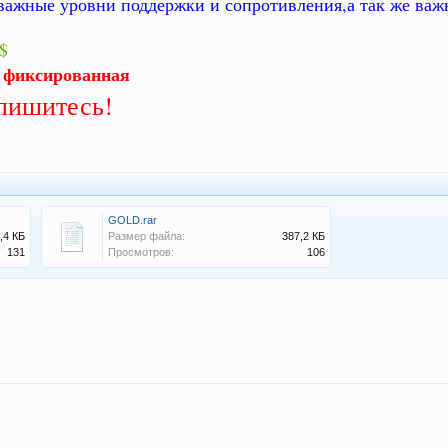
важные уровни поддержки и сопротивления,а так же важ
5$
а фиксированная
,пишитесь!
!
GOLD.rar
,4 КБ
Размер файла:
387,2 КБ
131
Просмотров:
106