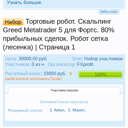
Узнать больше.
Файлы cookie
Торговые робот. Скальпинг
Набор
Greed Metatrader 5 для Фортс. 80%
прибыльных сделок. Робот сетка
(лесенка) | Страница 1
Цена:
30000.00 руб.
Этап:
Набор участников
Участников:
0 из ∞
Организатор:
FXprofit
Расчетный взнос:
33000 руб.
В
100%
какой валюте оплачивать?(клик)
Участники покупки
(Основной список пока пуст)
1.
Anton
,
2.
Maxim
;
Резервный список: