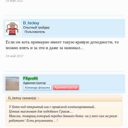
24 май 2017
D_hicksy
Опытный трейдер
Пользователь
Если он хоть примерно имеет такую кривую доходности, то
можно взять и за эти и даже за наминал...
24 май 2017
FXprofit
Администратор
Команда форума
Администратор
D_hicksy сказал(а):
↑
У бота под открытый или с привязкой компилированный..
Ценник высоковат для подобного Грааля....
Максим, товарищ который передал данного бота- он у него сам на реале
работает? Есть результаты .. ?