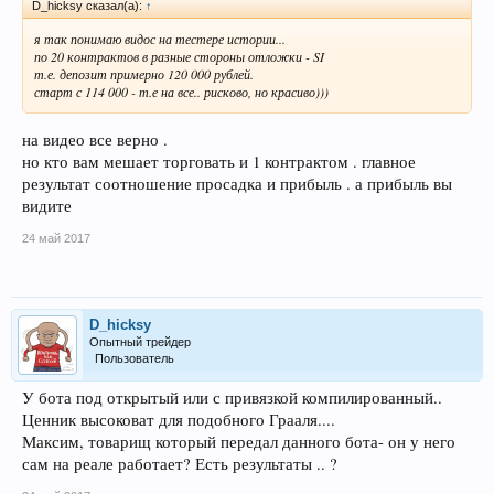
D_hicksy сказал(а):
↑
я так понимаю видос на тестере истории...
по 20 контрактов в разные стороны отложки - SI
т.е. депозит примерно 120 000 рублей.
старт с 114 000 - т.е на все.. рисково, но красиво)))
на видео все верно .
но кто вам мешает торговать и 1 контрактом . главное
результат соотношение просадка и прибыль . а прибыль вы
видите
24 май 2017
D_hicksy
Опытный трейдер
Пользователь
У бота под открытый или с привязкой компилированный..
Ценник высоковат для подобного Грааля....
Максим, товарищ который передал данного бота- он у него
сам на реале работает? Есть результаты .. ?