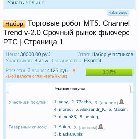
Узнать больше.
Файлы cookie
Торговые робот МТ5. Cnannel
Набор
Trend v-2.0 Срочный рынок фьючерс
РТС | Страница 1
Цена:
30000.00 руб.
Этап:
Набор участников
Участников:
8 из ∞
Организатор:
FXprofit
Расчетный взнос:
4125 руб.
В
100%
какой валюте оплачивать?(клик)
Участники покупки
1.
vasy
,
2.
73ceba
,
Участники покупки:
3. (аноним)
,
4.
mored
,
5.
Aleksandr_K
,
6.
Maxim
,
7.
dimon86
,
8.
sentaq
;
1.
Anton
,
Резервный список:
2. (аноним)
,
3.
blackanubis
;